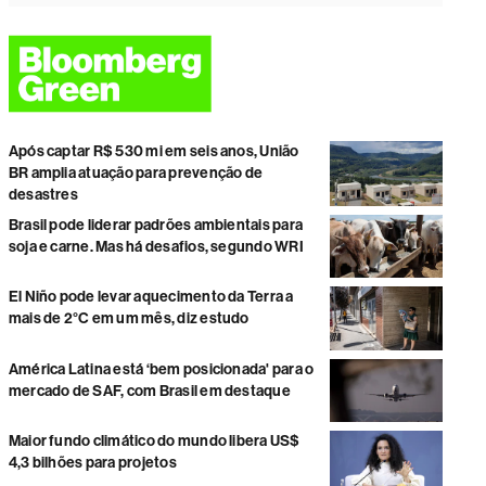
Após captar R$ 530 mi em seis anos, União
BR amplia atuação para prevenção de
desastres
Brasil pode liderar padrões ambientais para
soja e carne. Mas há desafios, segundo WRI
El Niño pode levar aquecimento da Terra a
mais de 2°C em um mês, diz estudo
América Latina está ‘bem posicionada' para o
mercado de SAF, com Brasil em destaque
Maior fundo climático do mundo libera US$
4,3 bilhões para projetos