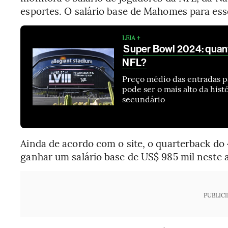
esportes. O salário base de Mahomes para ess
LEIA +
Super Bowl 2024: quant
NFL?
Preço médio das entradas pa
pode ser o mais alto da his
secundário
Ainda de acordo com o site, o quarterback do
ganhar um salário base de US$ 985 mil neste 
PUBLIC