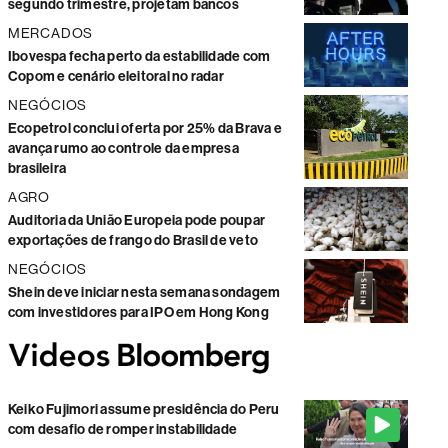
segundo trimestre, projetam bancos
MERCADOS
Ibovespa fecha perto da estabilidade com
Copom e cenário eleitoral no radar
NEGÓCIOS
Ecopetrol conclui oferta por 25% da Brava e
avança rumo ao controle da empresa
brasileira
AGRO
Auditoria da União Europeia pode poupar
exportações de frango do Brasil de veto
NEGÓCIOS
Shein deve iniciar nesta semana sondagem
com investidores para IPO em Hong Kong
Keiko Fujimori assume presidência do Peru
com desafio de romper instabilidade