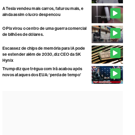
A Tesla vendeu mais carros, faturou mais, e
ainda assim o lucro despencou
O Pix virou o centro de uma guerra comercial
de bilhões de dólares.
Escassez de chips de memória para IA pode
se estender além de 2030, diz CEO da SK
Hynix
Trump diz que trégua com Irã acabou após
novos ataques dos EUA: ‘perda de tempo'