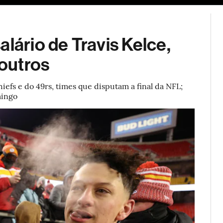
Soluções de publicidade
Bloomberg Línea
Assinatura
lário de Travis Kelce,
outros
iefs e do 49rs, times que disputam a final da NFL;
mingo