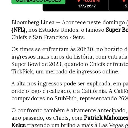
-0.09%
ÚLTIMAS
COTAÇÕES
177,726.17
5
Bloomberg Línea — Acontece neste domingo (1
(NFL),
nos Estados Unidos, o famoso
Super B
Chiefs e San Francisco 49ers.
Os times se enfrentam às 20h30, no horário de
ingressos mais caros da história, com entrad
Super Bowl de 2023, quando o Chiefs enfrento
TickPick, um mercado de ingressos online.
A alta nos ingressos pode ser explicada, em p
onde o jogo é realizado, e a Califórnia. A Cali
compradores no StubHub, representando 26% 
O confronto também é altamente antecipado, 
ano passado, os Chiefs, com
Patrick Mahome
Kelce
trazendo um brilho a mais à Las Vegas 