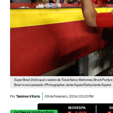
Super Bowl 2024: qual o salário de Travis Kelce, Mahomes, Brock Purdy e
Bowl no ano passado
(Photographer: Jamie Squire/Getty/Jamie Squire)
Por
Tamires Vitorio
09 de Fevereiro, 2024 | 03:23 PM
IBOVESPA
D