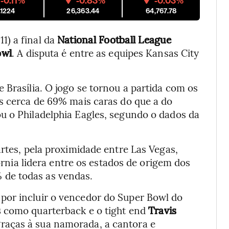
-0.11%
-0.83%
-0.03%
.1224
26,363.44
64,767.78
1) a final da
National Football League
owl
. A disputa é entre as equipes Kansas City
 Brasília. O jogo se tornou a partida com os
as cerca de 69% mais caras do que a do
u o Philadelphia Eagles, segundo o dados da
artes, pela proximidade entre Las Vegas,
fórnia lidera entre os estados de origem dos
de todas as vendas.
por incluir o vencedor do Super Bowl do
s
como quarterback e o tight end
Travis
graças à sua namorada, a cantora e