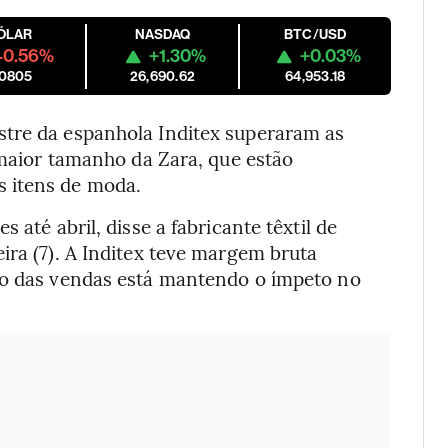
ÓLAR
NASDAQ
BTC/USD
-0.56%
+1.30%
+0.03%
.0805
26,690.62
64,953.18
stre da espanhola Inditex superaram as
e maior tamanho da Zara, que estão
 itens de moda.
 até abril, disse a fabricante têxtil de
ira (7). A Inditex teve margem bruta
to das vendas está mantendo o ímpeto no