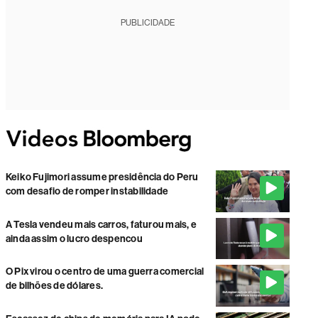
PUBLICIDADE
Keiko Fujimori assume presidência do Peru
com desafio de romper instabilidade
A Tesla vendeu mais carros, faturou mais, e
ainda assim o lucro despencou
O Pix virou o centro de uma guerra comercial
de bilhões de dólares.