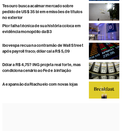
Tesouro busca acalmar mercado sobre
pedido de US$ 35 bi em emissões de títulos
no exterior
Pior falha técnica de sua história coloca em
evidência monopólio da B3
Ibovespa recua na contramão de Wall Street
após payroll fraco; dólar cai a R$ 5,09
Dólar a R$ 4,75? ING projeta real forte, mas
condiciona cenário ao Fed e à inflação
A expansão da Riachuelo com novas lojas