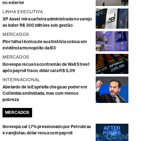
no exterior
LINHA EXECUTIVA
XP Asset mira carteira administrada no varejo
ao bater R$ 300 bilhões sob gestão
MERCADOS
Pior falha técnica de sua história coloca em
evidência monopólio da B3
MERCADOS
Ibovespa recua na contramão de Wall Street
após payroll fraco; dólar cai a R$ 5,09
INTERNACIONAL
Abelardo de la Espriella chega ao poder em
Colômbia endividada, mas com menos
pobreza
MERCADOS
Ibovespa cai 1,7% pressionado por Petrobras
e varejistas; dólar recua com payroll