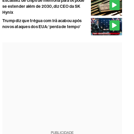
Escassez de chips de memória para IA pode
se estender além de 2030, diz CEO da SK
Hynix
Trump diz que trégua com Irã acabou após
novos ataques dos EUA: ‘perda de tempo'
PUBLICIDADE