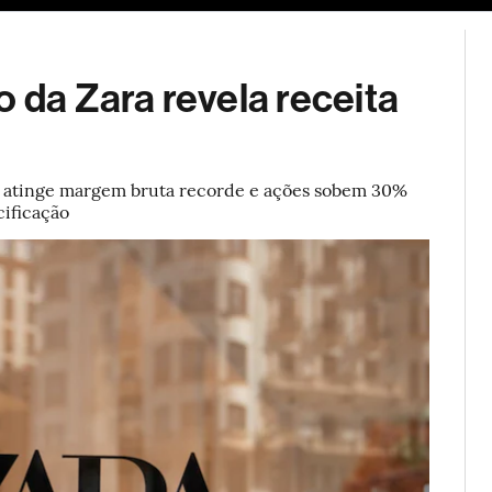
ESG
Soluções de publicidade
Bloomberg Línea
Assina
o da Zara revela receita
e, atinge margem bruta recorde e ações sobem 30%
cificação