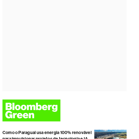
Como o Paraguai usa energia 100% renovável
para impulsionar projetos de tecnologia e IA