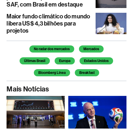
SAF, com Brasil em destaque
Maior fundo climático do mundo
libera US$ 4,3 bilhões para
projetos
Temas deste artigo
No radar dos mercados
Mercados
Últimas Brasil
Europa
Estados Unidos
Bloomberg Línea
Breakfast
Mais Notícias