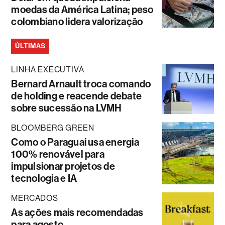
moedas da América Latina; peso
colombiano lidera valorização
ÚLTIMAS
LINHA EXECUTIVA
Bernard Arnault troca comando
de holding e reacende debate
sobre sucessão na LVMH
BLOOMBERG GREEN
Como o Paraguai usa energia
100% renovável para
impulsionar projetos de
tecnologia e IA
MERCADOS
As ações mais recomendadas
para agosto