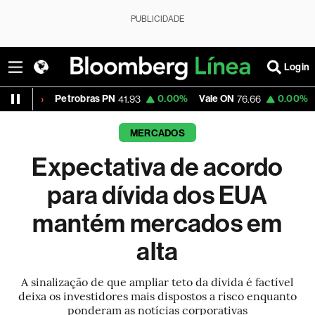
PUBLICIDADE
Login
Petrobras PN
0.00%
Vale ON
0.00%
Itaú PN
41.93
76.66
42.3
MERCADOS
Expectativa de acordo
para dívida dos EUA
mantém mercados em
alta
A sinalização de que ampliar teto da dívida é factível
deixa os investidores mais dispostos a risco enquanto
ponderam as notícias corporativas