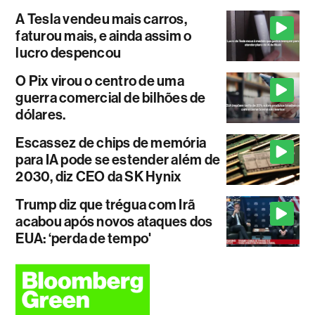
A Tesla vendeu mais carros,
faturou mais, e ainda assim o
lucro despencou
O Pix virou o centro de uma
guerra comercial de bilhões de
dólares.
Escassez de chips de memória
para IA pode se estender além de
2030, diz CEO da SK Hynix
Trump diz que trégua com Irã
acabou após novos ataques dos
EUA: ‘perda de tempo'