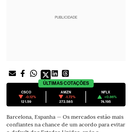
PUBLICIDADE
ÚLTIMAS
COTAÇÕES
CSCO
AMZN
NFLX
-0.12%
-1.72%
+0.86%
121.59
272.585
74.195
Barcelona, Espanha — Os mercados estão mais
confiantes na chance de um acordo para evitar
o default dos Estados Unidos, após o