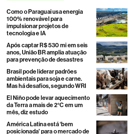
Como o Paraguai usa energia
100% renovável para
impulsionar projetos de
tecnologia e IA
Após captar R$ 530 mi em seis
anos, União BR amplia atuação
para prevenção de desastres
Brasil pode liderar padrões
ambientais para soja e carne.
Mas há desafios, segundo WRI
El Niño pode levar aquecimento
da Terra a mais de 2°C em um
mês, diz estudo
América Latina está ‘bem
posicionada' para o mercado de