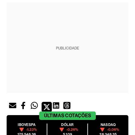
PUBLICIDADE
ÚLTIMAS
COTAÇÕES
IBOVESPA
DÓLAR
NASDAQ
-1.23%
-0.26%
-0.06%
175,546.36
5.109
26,348.35