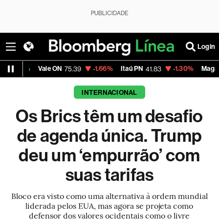
PUBLICIDADE
Login
e ON
-1.66%
Itaú PN
-1.30%
Magalu
-4.5
75.39
41.83
4.57
INTERNACIONAL
Os Brics têm um desafio
de agenda única. Trump
deu um ‘empurrão’ com
suas tarifas
Bloco era visto como uma alternativa à ordem mundial
liderada pelos EUA, mas agora se projeta como
defensor dos valores ocidentais como o livre