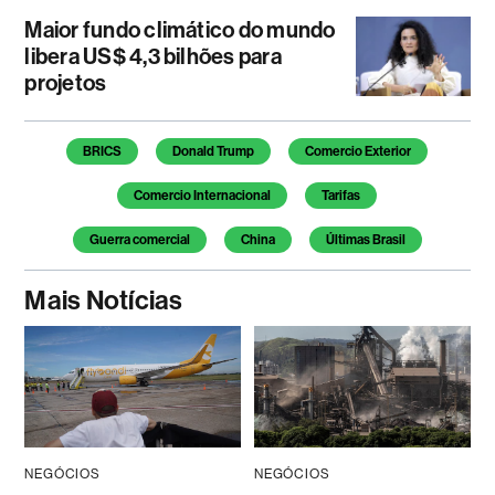
Maior fundo climático do mundo
libera US$ 4,3 bilhões para
projetos
Temas deste artigo
BRICS
Donald Trump
Comercio Exterior
Comercio Internacional
Tarifas
Guerra comercial
China
Últimas Brasil
Mais Notícias
NEGÓCIOS
NEGÓCIOS