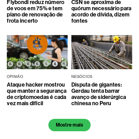
Flybondi reduz número
CSN se aproxima de
de voos em 75% e tem
quórum necessário para
plano de renovação de
acordo de dívida, dizem
frota incerto
fontes
OPINIÃO
NEGÓCIOS
Ataque hacker mostrou
Disputa de gigantes:
que manter a segurança
Gerdau tenta barrar
de criptomoedas é cada
avanço de siderúrgica
vez mais difícil
chinesa no Peru
Mostre mais