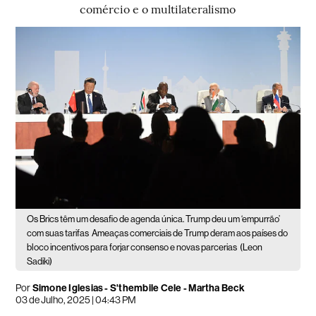
comércio e o multilateralismo
Os Brics têm um desafio de agenda única. Trump deu um ‘empurrão’
com suas tarifas
Ameaças comerciais de Trump deram aos países do
bloco incentivos para forjar consenso e novas parcerias
(Leon
Sadiki)
Por
Simone Iglesias - S'thembile Cele - Martha Beck
03 de Julho, 2025 | 04:43 PM