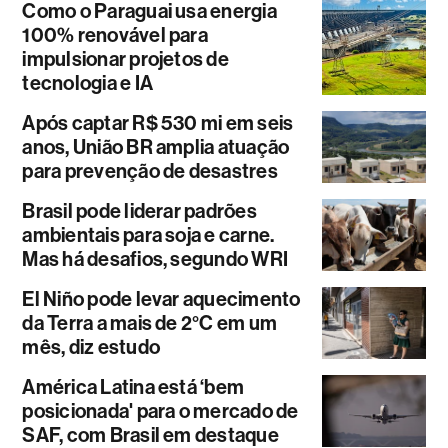
Como o Paraguai usa energia
100% renovável para
impulsionar projetos de
tecnologia e IA
Após captar R$ 530 mi em seis
anos, União BR amplia atuação
para prevenção de desastres
Brasil pode liderar padrões
ambientais para soja e carne.
Mas há desafios, segundo WRI
El Niño pode levar aquecimento
da Terra a mais de 2°C em um
mês, diz estudo
América Latina está ‘bem
posicionada' para o mercado de
SAF, com Brasil em destaque