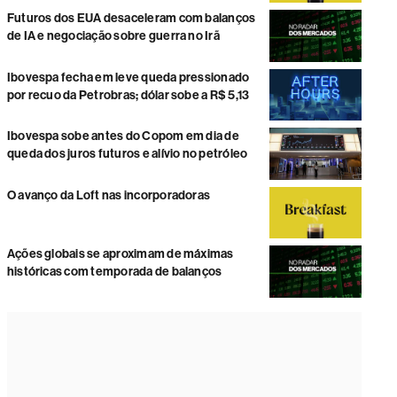
Futuros dos EUA desaceleram com balanços
de IA e negociação sobre guerra no Irã
Ibovespa fecha em leve queda pressionado
por recuo da Petrobras; dólar sobe a R$ 5,13
Ibovespa sobe antes do Copom em dia de
queda dos juros futuros e alívio no petróleo
O avanço da Loft nas incorporadoras
Ações globais se aproximam de máximas
históricas com temporada de balanços