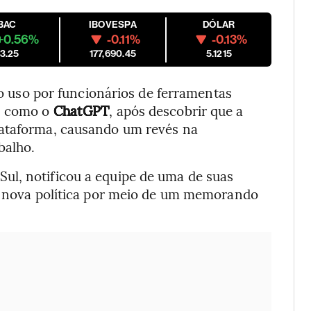
BAC
IBOVESPA
DÓLAR
+0.56%
-0.11%
-0.13%
3.25
177,690.45
5.1215
o uso por funcionários de ferramentas
, como o
ChatGPT
, após descobrir que a
lataforma, causando um revés na
balho.
ul, notificou a equipe de uma de suas
 a nova política por meio de um memorando