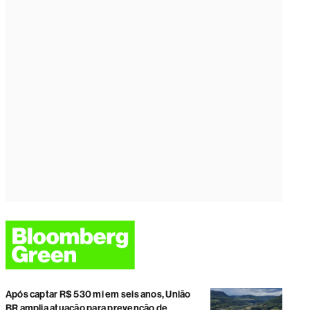
Após captar R$ 530 mi em seis anos, União
BR amplia atuação para prevenção de