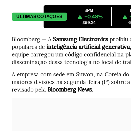
JPM
+0.48%
ÚLTIMAS
COTAÇÕES
359.24
6
Bloomberg — A
Samsung Electronics
proibiu 
populares de
inteligência artificial generativa
equipe carregou um código confidencial na p
disseminação dessa tecnologia no local de tra
A empresa com sede em Suwon, na Coreia do S
maiores divisões na segunda-feira (1º) sobre
revisado pela
Bloomberg News
.