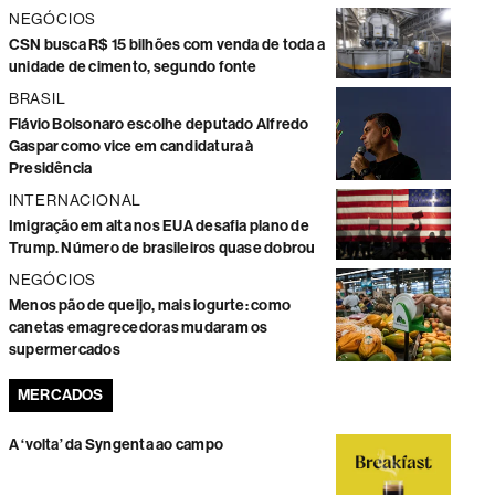
NEGÓCIOS
CSN busca R$ 15 bilhões com venda de toda a
unidade de cimento, segundo fonte
BRASIL
Flávio Bolsonaro escolhe deputado Alfredo
Gaspar como vice em candidatura à
Presidência
INTERNACIONAL
Imigração em alta nos EUA desafia plano de
Trump. Número de brasileiros quase dobrou
NEGÓCIOS
Menos pão de queijo, mais iogurte: como
canetas emagrecedoras mudaram os
supermercados
MERCADOS
A ‘volta’ da Syngenta ao campo