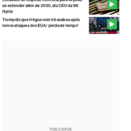
se estender além de 2030, diz CEO da SK
Hynix
Trump diz que trégua com Irã acabou após
novos ataques dos EUA: ‘perda de tempo'
PUBLICIDADE