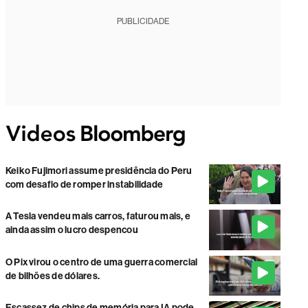
PUBLICIDADE
Keiko Fujimori assume presidência do Peru
com desafio de romper instabilidade
A Tesla vendeu mais carros, faturou mais, e
ainda assim o lucro despencou
O Pix virou o centro de uma guerra comercial
de bilhões de dólares.
Escassez de chips de memória para IA pode