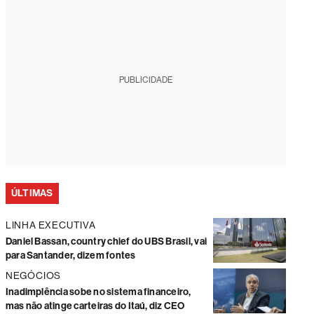
PUBLICIDADE
ÚLTIMAS
LINHA EXECUTIVA
Daniel Bassan, country chief do UBS Brasil, vai
para Santander, dizem fontes
NEGÓCIOS
Inadimplência sobe no sistema financeiro,
mas não atinge carteiras do Itaú, diz CEO