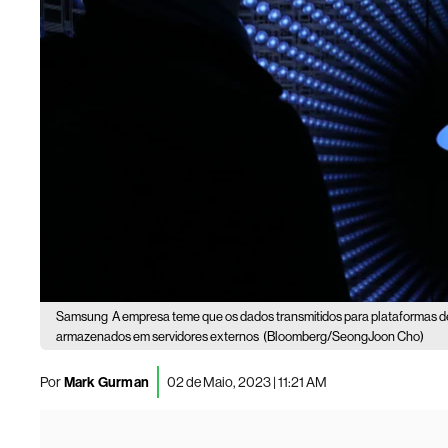
Samsung
A empresa teme que os dados transmitidos para plataformas de in
armazenados em servidores externos
(Bloomberg/SeongJoon Cho)
Por
Mark Gurman
02 de Maio, 2023 | 11:21 AM