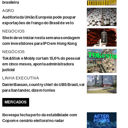
brasileira
AGRO
Auditoria da União Europeia pode poupar
exportações de frango do Brasil de veto
NEGÓCIOS
Shein deve iniciar nesta semana sondagem
com investidores para IPO em Hong Kong
NEGÓCIOS
Tok&Stok e Mobly cortam 15,6% do pessoal
em cinco meses, aponta administradora
judicial
LINHA EXECUTIVA
Daniel Bassan, country chief do UBS Brasil, vai
para Santander, dizem fontes
MERCADOS
Ibovespa fecha perto da estabilidade com
Copom e cenário eleitoral no radar