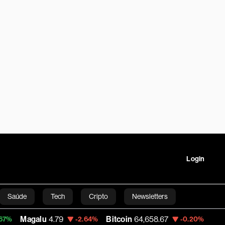
Login
Saúde
Tech
Cripto
Newsletters
alu
4.79
Bitcoin
64,658.67
Ibov
177,726.1
-2.64%
-0.20%
tartups
Linha Executiva
Opinião
Vídeos