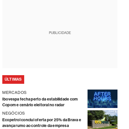
PUBLICIDADE
ÚLTIMAS
MERCADOS
Ibovespa fecha perto da estabilidade com
Copom e cenário eleitoral no radar
NEGÓCIOS
Ecopetrol conclui oferta por 25% da Brava e
avança rumo ao controle da empresa