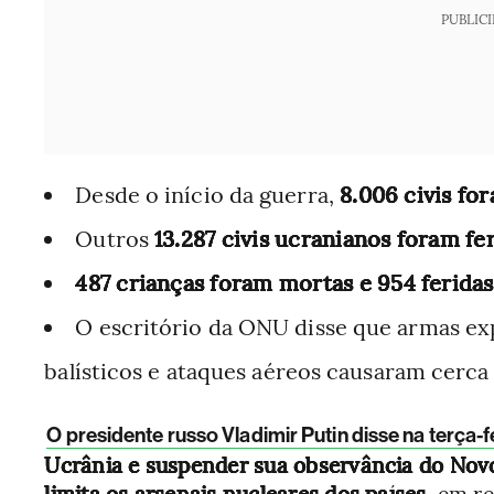
PUBLIC
Desde o início da guerra,
8.006 civis fo
Outros
13.287 civis ucranianos foram fe
487 crianças foram mortas e 954 feridas
O escritório da ONU disse que armas exp
balísticos e ataques aéreos causaram cerca
O presidente russo Vladimir Putin disse na terça-f
Ucrânia e suspender sua observância do Nov
limita os arsenais nucleares dos países,
em re