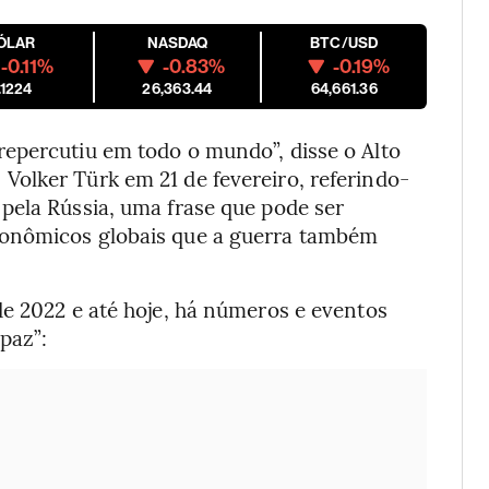
ÓLAR
NASDAQ
BTC/USD
-0.11%
-0.83%
-0.19%
.1224
26,363.44
64,661.36
epercutiu em todo o mundo”, disse o Alto
olker Türk em 21 de fevereiro, referindo-
pela Rússia, uma frase que pode ser
conômicos globais que a guerra também
de 2022 e até hoje, há números e eventos
paz”: