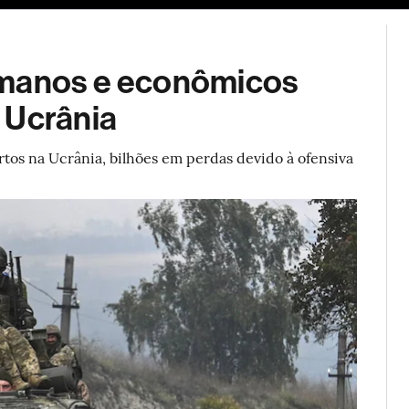
ESG
Soluções de publicidade
Bloomberg Línea
Assina
umanos e econômicos
 Ucrânia
ortos na Ucrânia, bilhões em perdas devido à ofensiva