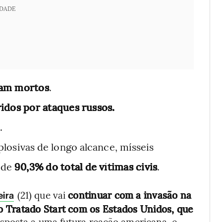
IDADE
ram mortos
.
ridos por ataques russos.
.
losivas de longo alcance, mísseis
 de
90,3% do total de vítimas civis
.
(21) que vai
continuar com a invasão na
eira
o Tratado Start com os Estados Unidos, que
sposta a uma futura reação americana, e