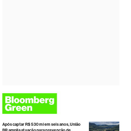
Após captar R$ 530 mi em seis anos, União
BR amplia atuação para prevenção de