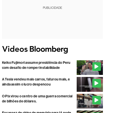
PUBLICIDADE
Keiko Fujimori assume presidência do Peru
com desafio de romper instabilidade
A Tesla vendeu mais carros, faturou mais, e
ainda assim o lucro despencou
O Pix virou o centro de uma guerra comercial
de bilhões de dólares.
Escassez de chips de memória para IA pode