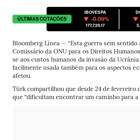
IBOVESPA
D
-0.09%
ÚLTIMAS
COTAÇÕES
177,726.17
5
Bloomberg Línea — “Esta guerra sem sentido r
Comissário da ONU para os Direitos Humanos V
se aos custos humanos da invasão da Ucrânia 
facilmente usada também para os aspectos e
afetou.
Türk compartilhou que desde 24 de fevereiro 
que “dificultam encontrar um caminho para a 