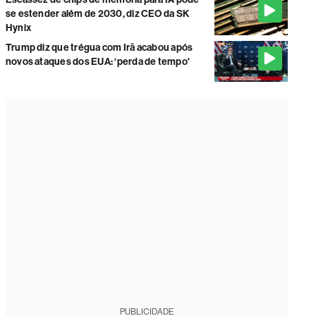
se estender além de 2030, diz CEO da SK
Hynix
Trump diz que trégua com Irã acabou após
novos ataques dos EUA: ‘perda de tempo'
PUBLICIDADE