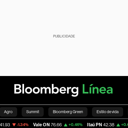
PUBLICIDADE
Agro
Summit
Bloomberg Green
Estilo de vida
Vale ON
76.66
Itaú PN
42.38
Mag
1.34%
+0.46%
+0.67%
nanças pessoais
Viagens
Internacional
Brasil
S