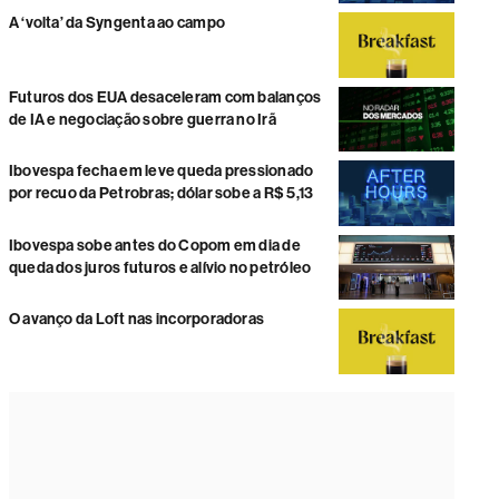
A ‘volta’ da Syngenta ao campo
Futuros dos EUA desaceleram com balanços
de IA e negociação sobre guerra no Irã
Ibovespa fecha em leve queda pressionado
por recuo da Petrobras; dólar sobe a R$ 5,13
Ibovespa sobe antes do Copom em dia de
queda dos juros futuros e alívio no petróleo
O avanço da Loft nas incorporadoras