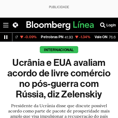
PUBLICIDADE
Login
-0.09%
Petrobras PN
-1.34%
Vale ON
+0.46%
41.93
76.66
INTERNACIONAL
Ucrânia e EUA avaliam
acordo de livre comércio
no pós-guerra com
Rússia, diz Zelenskiy
Presidente da Ucrânia disse que discute possível
acordo como parte de pacote de prosperidade mais
amplo que visa impulsionar a recuperação do país