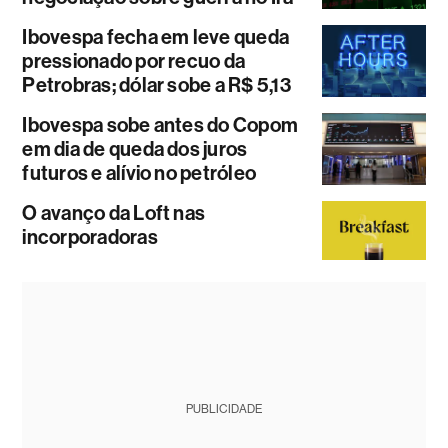
Ibovespa fecha em leve queda
pressionado por recuo da
Petrobras; dólar sobe a R$ 5,13
Ibovespa sobe antes do Copom
em dia de queda dos juros
futuros e alívio no petróleo
O avanço da Loft nas
incorporadoras
PUBLICIDADE