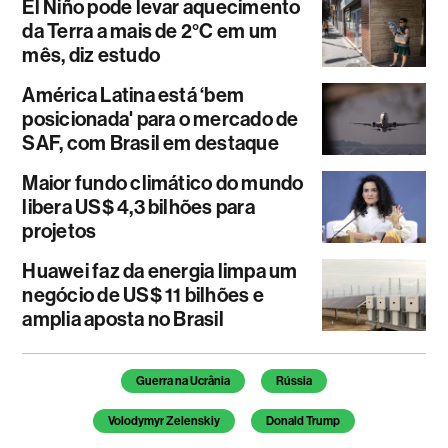
El Niño pode levar aquecimento
da Terra a mais de 2°C em um
mês, diz estudo
América Latina está ‘bem
posicionada' para o mercado de
SAF, com Brasil em destaque
Maior fundo climático do mundo
libera US$ 4,3 bilhões para
projetos
Huawei faz da energia limpa um
negócio de US$ 11 bilhões e
amplia aposta no Brasil
Temas deste artigo
Guerra na Ucrânia
Rússia
Volodymyr Zelenskiy
Donald Trump