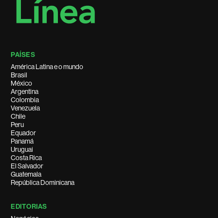
PAÍSES
América Latina e o mundo
Brasil
México
Argentina
Colombia
Venezuela
Chile
Peru
Equador
Panamá
Uruguai
Costa Rica
El Salvador
Guatemala
República Dominicana
EDITORIAS