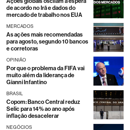
Ações globais oscilam à espera
de acordo no Irã e dados do
mercado de trabalho nos EUA
MERCADOS
As ações mais recomendadas
para agosto, segundo 10 bancos
e corretoras
OPINIÃO
Por que o problema da FIFA vai
muito além da liderança de
Gianni Infantino
BRASIL
Copom: Banco Central reduz
Selic para 14% ao ano após
inflação desacelerar
NEGÓCIOS