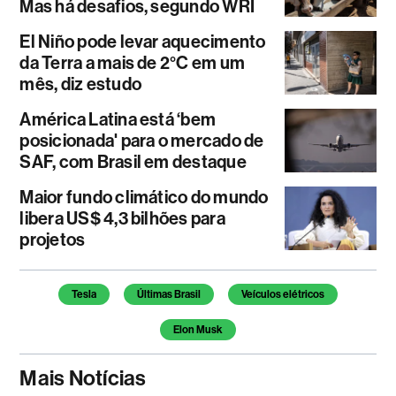
Mas há desafios, segundo WRI
El Niño pode levar aquecimento
da Terra a mais de 2°C em um
mês, diz estudo
América Latina está ‘bem
posicionada' para o mercado de
SAF, com Brasil em destaque
Maior fundo climático do mundo
libera US$ 4,3 bilhões para
projetos
Temas deste artigo
Tesla
Últimas Brasil
Veículos elétricos
Elon Musk
Mais Notícias