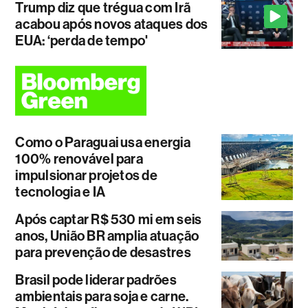
Trump diz que trégua com Irã
acabou após novos ataques dos
EUA: ‘perda de tempo'
Como o Paraguai usa energia
100% renovável para
impulsionar projetos de
tecnologia e IA
Após captar R$ 530 mi em seis
anos, União BR amplia atuação
para prevenção de desastres
Brasil pode liderar padrões
ambientais para soja e carne.