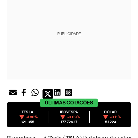
PUBLICIDADE
ÚLTIMAS
COTAÇÕES
TESLA
IBOVESPA
DÓLAR
-1.80%
-0.09%
-0.11%
321.355
177,726.17
5.1224
Bloomberg — A Tesla (
) já dobrou de valor