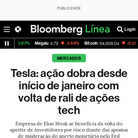
PUBLICIDADE
Login
Magalu
-2.64%
Bitcoin
-0.28%
Ibov
4.79
64,608.04
1
MERCADOS
Tesla: ação dobra desde
início de janeiro com
volta de rali de ações
tech
Empresa de Elon Musk se beneficia da volta do
apetite de investidores por risco diante das apostas
de moderação do aperto monetário pelo Fed