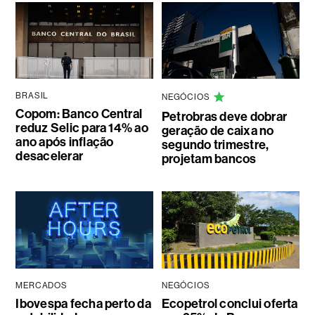
BRASIL
NEGÓCIOS
Copom: Banco Central
Petrobras deve dobrar
reduz Selic para 14% ao
geração de caixa no
ano após inflação
segundo trimestre,
desacelerar
projetam bancos
MERCADOS
NEGÓCIOS
Ibovespa fecha perto da
Ecopetrol conclui oferta