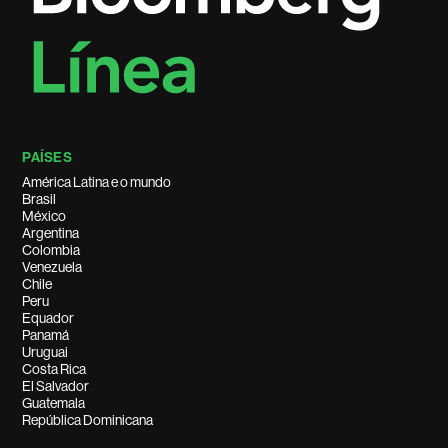
PAÍSES
América Latina e o mundo
Brasil
México
Argentina
Colombia
Venezuela
Chile
Peru
Equador
Panamá
Uruguai
Costa Rica
El Salvador
Guatemala
República Dominicana