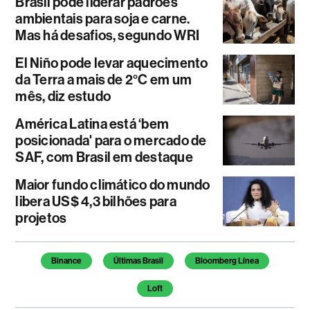
Brasil pode liderar padrões
ambientais para soja e carne.
Mas há desafios, segundo WRI
El Niño pode levar aquecimento
da Terra a mais de 2°C em um
mês, diz estudo
América Latina está ‘bem
posicionada' para o mercado de
SAF, com Brasil em destaque
Maior fundo climático do mundo
libera US$ 4,3 bilhões para
projetos
Temas deste artigo
Binance
Últimas Brasil
Bloomberg Línea
Loft