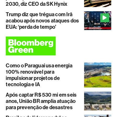
2030, diz CEO da SK Hynix
Trump diz que trégua com Irã
acabou após novos ataques dos
EUA: ‘perda de tempo'
Como o Paraguai usa energia
100% renovável para
impulsionar projetos de
tecnologia e IA
Após captar R$ 530 mi em seis
anos, União BR amplia atuação
para prevenção de desastres