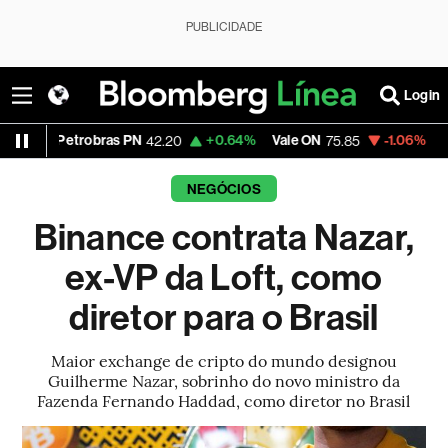
PUBLICIDADE
Login
trobras PN
+0.64%
Vale ON
-1.06%
Itaú PN
42.20
75.85
42.1
NEGÓCIOS
Binance contrata Nazar,
ex-VP da Loft, como
diretor para o Brasil
Maior exchange de cripto do mundo designou
Guilherme Nazar, sobrinho do novo ministro da
Fazenda Fernando Haddad, como diretor no Brasil