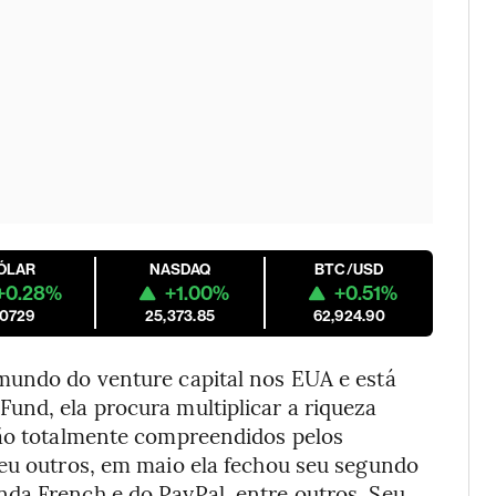
ÓLAR
NASDAQ
BTC/USD
+0.28%
+1.00%
+0.51%
.0729
25,373.85
62,924.90
mundo do venture capital nos EUA e está
und, ela procura multiplicar a riqueza
são totalmente compreendidos pelos
ceu outros, em maio ela fechou seu segundo
da French e do PayPal, entre outros. Seu