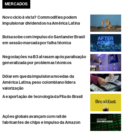
MERCADOS
Novo ciclo à vista? Commodities podem
impulsionar dividendos na América Latina
Bolsa sobe com impulso do Santander Brasil
em sessão marcada por falha técnica
Negociações na B3 atrasam após paralisação
generalizada por problemas técnicos
Dólar em queda impulsiona moedas da
América Latina; peso colombiano lidera
valorização
A exportação de tecnologia da Fila do Brasil
Ações globais avançam com rali de
fabricantes de chips e impulso da Amazon