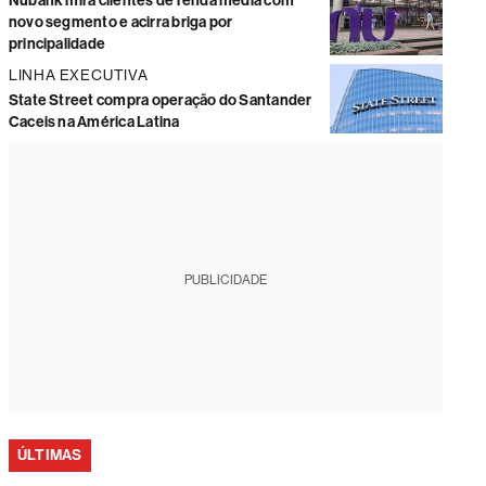
Nubank mira clientes de renda média com
novo segmento e acirra briga por
principalidade
LINHA EXECUTIVA
State Street compra operação do Santander
Caceis na América Latina
PUBLICIDADE
ÚLTIMAS