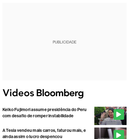
PUBLICIDADE
Keiko Fujimori assume presidência do Peru
com desafio de romper instabilidade
A Tesla vendeu mais carros, faturou mais, e
ainda assim o lucro despencou