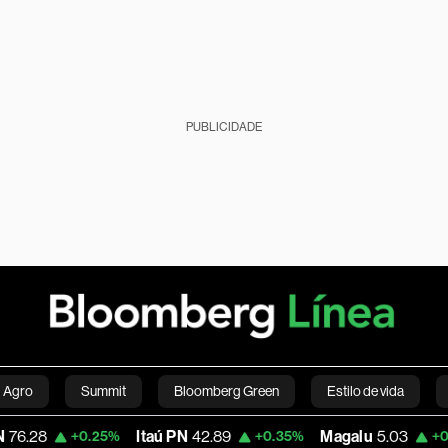
PUBLICIDADE
Agro
Summit
Bloomberg Green
Estilo de vida
Itaú PN
42.89
Magalu
5.03
Bit
+0.25%
+0.35%
+0.20%
nanças pessoais
Viagens
Internacional
Brasil
S