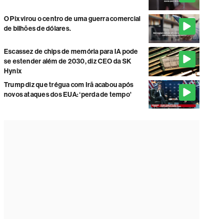
O Pix virou o centro de uma guerra comercial
de bilhões de dólares.
Escassez de chips de memória para IA pode
se estender além de 2030, diz CEO da SK
Hynix
Trump diz que trégua com Irã acabou após
novos ataques dos EUA: ‘perda de tempo'