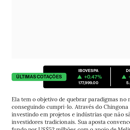
IBOVESPA
D
+0.47%
ÚLTIMAS
COTAÇÕES
177,999.00
5
Ela tem o objetivo de quebrar paradigmas no 
conseguindo cumpri-lo. Através do Chingona F
investindo em projetos e indústrias que não 
investidores tradicionais. Sua aposta conven
fundo por US$52 milhões com o apoio de Melin