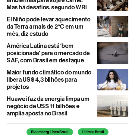
Mas há desafios, segundo WRI
El Niño pode levar aquecimento
da Terra a mais de 2°C em um
mês, diz estudo
América Latina está ‘bem
posicionada' para o mercado de
SAF, com Brasil em destaque
Maior fundo climático do mundo
libera US$ 4,3 bilhões para
projetos
Huawei faz da energia limpa um
negócio de US$ 11 bilhões e
amplia aposta no Brasil
Temas deste artigo
Bloomberg Línea Brasil
Últimas Brasil