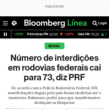
PUBLICIDADE
Login
03%
Petrobras PN
-1.28%
Vale ON
+2.13%
Itaú 
42.50
76.23
BRASIL
Número de interdições
em rodovias federais cai
para 73, diz PRF
De acordo com a Polícia Rodoviária Federal, 876
manifestações ilegais pelo país foram desfeitas até o
momento; Bolsonaro pediu para que manifestantes
desfaçam os bloqueios