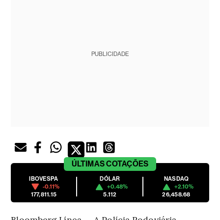
PUBLICIDADE
ÚLTIMAS
COTAÇÕES
IBOVESPA
DÓLAR
NASDAQ
-0.11%
+0.48%
+2.10%
177,811.15
5.112
26,458.68
Bloomberg Línea — A Polícia Rodoviária