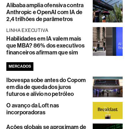
Alibaba amplia ofensiva contra
Anthropic e OpenAI com IA de
2,4 trilhões de parâmetros
LINHA EXECUTIVA
Habilidades em IA valem mais
que MBA? 86% dos executivos
financeiros afirmam que sim
MERCADOS
Ibovespa sobe antes do Copom
em dia de queda dos juros
futuros e alívio no petróleo
O avanço da Loft nas
incorporadoras
Ações globais se aproximam de