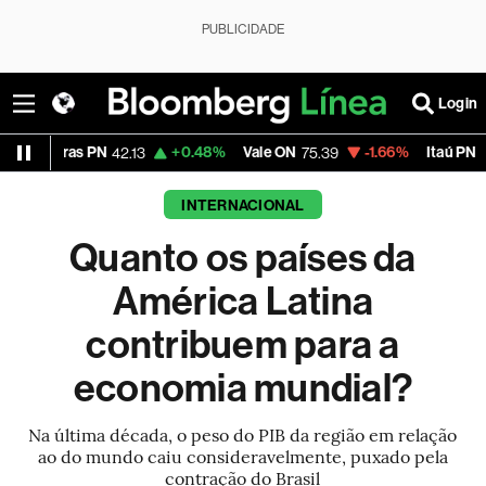
PUBLICIDADE
Login
+0.48%
Vale ON
-1.66%
Itaú PN
-1.30%
M
.13
75.39
41.83
INTERNACIONAL
Quanto os países da
América Latina
contribuem para a
economia mundial?
Na última década, o peso do PIB da região em relação
ao do mundo caiu consideravelmente, puxado pela
contração do Brasil