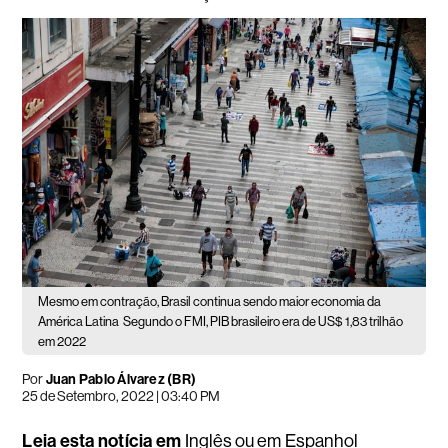
Mesmo em contração, Brasil continua sendo maior economia da
América Latina
Segundo o FMI, PIB brasileiro era de US$ 1,83 trilhão
em 2022
Por
Juan Pablo Álvarez (BR)
25 de Setembro, 2022 | 03:40 PM
Leia esta notícia em
Inglês
ou em
Espanhol