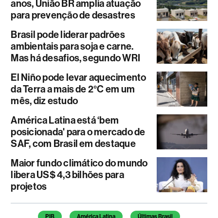
anos, União BR amplia atuação
para prevenção de desastres
Brasil pode liderar padrões
ambientais para soja e carne.
Mas há desafios, segundo WRI
El Niño pode levar aquecimento
da Terra a mais de 2°C em um
mês, diz estudo
América Latina está ‘bem
posicionada' para o mercado de
SAF, com Brasil em destaque
Maior fundo climático do mundo
libera US$ 4,3 bilhões para
projetos
Temas deste artigo
PIB
América Latina
Últimas Brasil