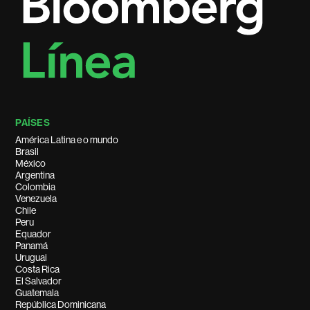
PAÍSES
América Latina e o mundo
Brasil
México
Argentina
Colombia
Venezuela
Chile
Peru
Equador
Panamá
Uruguai
Costa Rica
El Salvador
Guatemala
República Dominicana