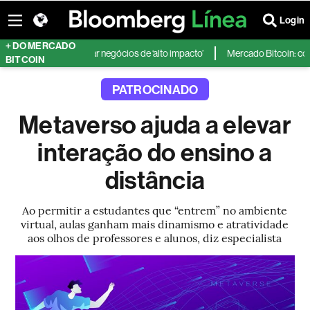
Login
+ DO MERCADO
 e diz que vai focar negócios de ‘alto impacto’
Mercado Bitcoin: conseg
BITCOIN
PATROCINADO
Metaverso ajuda a elevar
interação do ensino a
distância
Ao permitir a estudantes que “entrem” no ambiente
virtual, aulas ganham mais dinamismo e atratividade
aos olhos de professores e alunos, diz especialista