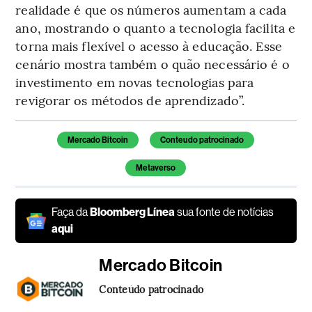
realidade é que os números aumentam a cada
ano, mostrando o quanto a tecnologia facilita e
torna mais flexível o acesso à educação. Esse
cenário mostra também o quão necessário é o
investimento em novas tecnologias para
revigorar os métodos de aprendizado”.
Temas deste artigo
Mercado Bitcoin
Conteudo patrocinado
Metaverso
Faça da
Bloomberg Línea
sua fonte de notícias
aqui
Mercado Bitcoin
Conteúdo patrocinado