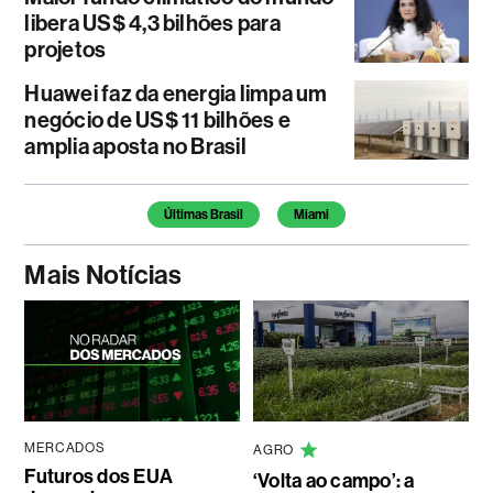
libera US$ 4,3 bilhões para
projetos
Huawei faz da energia limpa um
negócio de US$ 11 bilhões e
amplia aposta no Brasil
Temas deste artigo
Últimas Brasil
Miami
Mais Notícias
MERCADOS
AGRO
Futuros dos EUA
‘Volta ao campo’: a