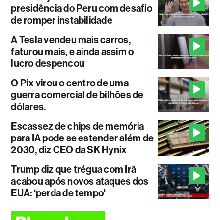
presidência do Peru com desafio
de romper instabilidade
A Tesla vendeu mais carros,
faturou mais, e ainda assim o
lucro despencou
O Pix virou o centro de uma
guerra comercial de bilhões de
dólares.
Escassez de chips de memória
para IA pode se estender além de
2030, diz CEO da SK Hynix
Trump diz que trégua com Irã
acabou após novos ataques dos
EUA: ‘perda de tempo'