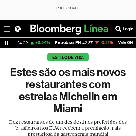
PUBLICIDADE
Login
+0.54%
Petrobras PN
-0.31%
Vale ON
-0
4.02
42.37
75.90
ESTILO DE VIDA
Estes são os mais novos
restaurantes com
estrelas Michelin em
Miami
Dez restaurantes de um dos destinos preferidos dos
brasileiros nos EUA recebem a premiação mais
prestigiosa da gastronomia mundial