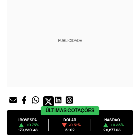
PUBLICIDADE
ÚLTIMAS
COTAÇÕES
IBOVESPA
DÓLAR
NASDAQ
+0.75%
-0.51%
+0.35%
179,230.48
5.102
26,677.03