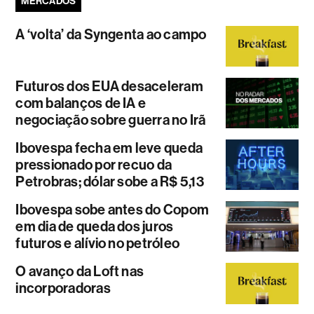
MERCADOS
A ‘volta’ da Syngenta ao campo
Futuros dos EUA desaceleram
com balanços de IA e
negociação sobre guerra no Irã
Ibovespa fecha em leve queda
pressionado por recuo da
Petrobras; dólar sobe a R$ 5,13
Ibovespa sobe antes do Copom
em dia de queda dos juros
futuros e alívio no petróleo
O avanço da Loft nas
incorporadoras