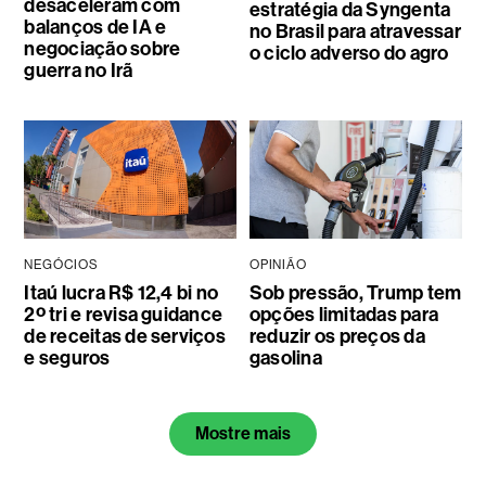
desaceleram com
estratégia da Syngenta
balanços de IA e
no Brasil para atravessar
negociação sobre
o ciclo adverso do agro
guerra no Irã
NEGÓCIOS
OPINIÃO
Itaú lucra R$ 12,4 bi no
Sob pressão, Trump tem
2º tri e revisa guidance
opções limitadas para
de receitas de serviços
reduzir os preços da
e seguros
gasolina
Mostre mais