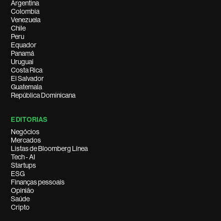
Argentina
Colombia
Venezuela
Chile
Peru
Equador
Panamá
Uruguai
Costa Rica
El Salvador
Guatemala
República Dominicana
EDITORIAS
Negócios
Mercados
Listas de Bloomberg Línea
Tech - AI
Startups
ESG
Finanças pessoais
Opinião
Saúde
Cripto