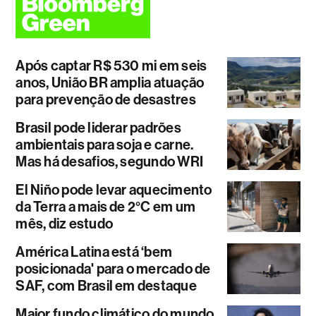
Após captar R$ 530 mi em seis
anos, União BR amplia atuação
para prevenção de desastres
Brasil pode liderar padrões
ambientais para soja e carne.
Mas há desafios, segundo WRI
El Niño pode levar aquecimento
da Terra a mais de 2°C em um
mês, diz estudo
América Latina está ‘bem
posicionada' para o mercado de
SAF, com Brasil em destaque
Maior fundo climático do mundo