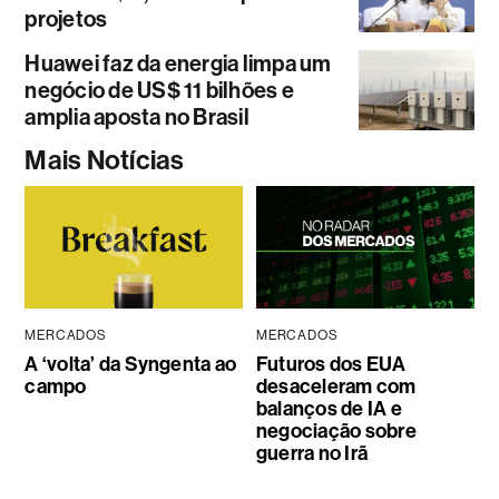
projetos
Huawei faz da energia limpa um
negócio de US$ 11 bilhões e
amplia aposta no Brasil
Mais Notícias
MERCADOS
MERCADOS
A ‘volta’ da Syngenta ao
Futuros dos EUA
campo
desaceleram com
balanços de IA e
negociação sobre
guerra no Irã