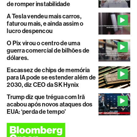
de romper instabilidade
A Tesla vendeu mais carros,
faturou mais, e ainda assim o
lucro despencou
O Pix virou o centro de uma
guerra comercial de bilhões de
dólares.
Escassez de chips de memória
para IA pode se estender além de
2030, diz CEO da SK Hynix
Trump diz que trégua com Irã
acabou após novos ataques dos
EUA: ‘perda de tempo'