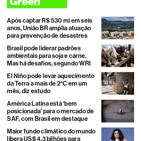
Após captar R$ 530 mi em seis
anos, União BR amplia atuação
para prevenção de desastres
Brasil pode liderar padrões
ambientais para soja e carne.
Mas há desafios, segundo WRI
El Niño pode levar aquecimento
da Terra a mais de 2°C em um
mês, diz estudo
América Latina está ‘bem
posicionada' para o mercado de
SAF, com Brasil em destaque
Maior fundo climático do mundo
libera US$ 4,3 bilhões para