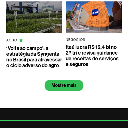
NEGÓCIOS
AGRO
Itaú lucra R$ 12,4 bi no
‘Volta ao campo’: a
2º tri e revisa guidance
estratégia da Syngenta
de receitas de serviços
no Brasil para atravessar
e seguros
o ciclo adverso do agro
Mostre mais