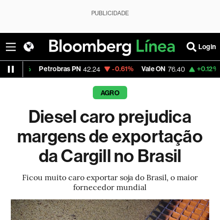
PUBLICIDADE
Login
%
Petrobras PN
-0.61%
Vale ON
+0.12%
Itaú PN
42.24
76.40
AGRO
Diesel caro prejudica
margens de exportação
da Cargill no Brasil
Ficou muito caro exportar soja do Brasil, o maior
fornecedor mundial