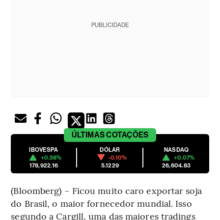
PUBLICIDADE
ÚLTIMAS
COTAÇÕES
IBOVESPA
DÓLAR
NASDAQ
+0.58%
-0.10%
+0.07%
178,922.16
5.1229
26,604.83
(Bloomberg) – Ficou muito caro exportar soja
do Brasil, o maior fornecedor mundial. Isso
segundo a Cargill, uma das maiores tradings