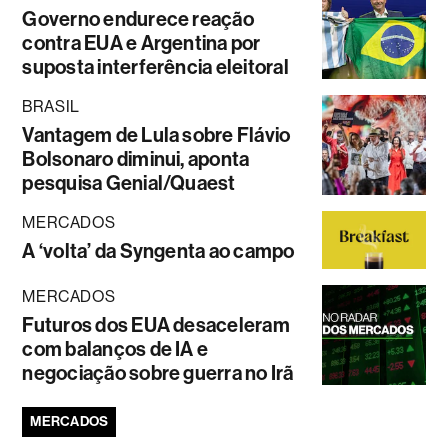
Governo endurece reação
contra EUA e Argentina por
suposta interferência eleitoral
BRASIL
Vantagem de Lula sobre Flávio
Bolsonaro diminui, aponta
pesquisa Genial/Quaest
MERCADOS
A ‘volta’ da Syngenta ao campo
MERCADOS
Futuros dos EUA desaceleram
com balanços de IA e
negociação sobre guerra no Irã
MERCADOS