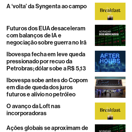
A ‘volta’ da Syngenta ao campo
Futuros dos EUA desaceleram
com balanços de IA e
negociação sobre guerra no Irã
Ibovespa fecha em leve queda
pressionado por recuo da
Petrobras; dólar sobe a R$ 5,13
Ibovespa sobe antes do Copom
em dia de queda dos juros
futuros e alívio no petróleo
O avanço da Loft nas
incorporadoras
Ações globais se aproximam de