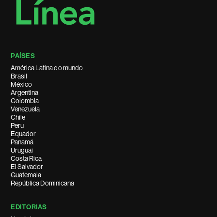
PAÍSES
América Latina e o mundo
Brasil
México
Argentina
Colombia
Venezuela
Chile
Peru
Equador
Panamá
Uruguai
Costa Rica
El Salvador
Guatemala
República Dominicana
EDITORIAS