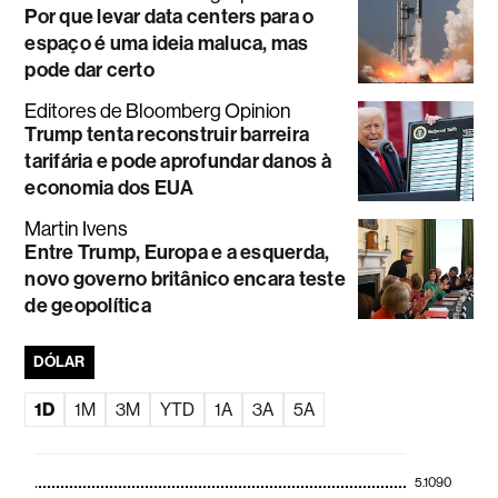
Por que levar data centers para o
espaço é uma ideia maluca, mas
pode dar certo
Editores de Bloomberg Opinion
Trump tenta reconstruir barreira
tarifária e pode aprofundar danos à
economia dos EUA
Martin Ivens
Entre Trump, Europa e a esquerda,
novo governo britânico encara teste
de geopolítica
DÓLAR
1D
1M
3M
YTD
1A
3A
5A
5.1090