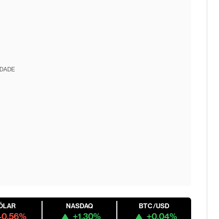
IDADE
ÓLAR
NASDAQ
BTC/USD
-0.56%
+1.30%
+0.04%