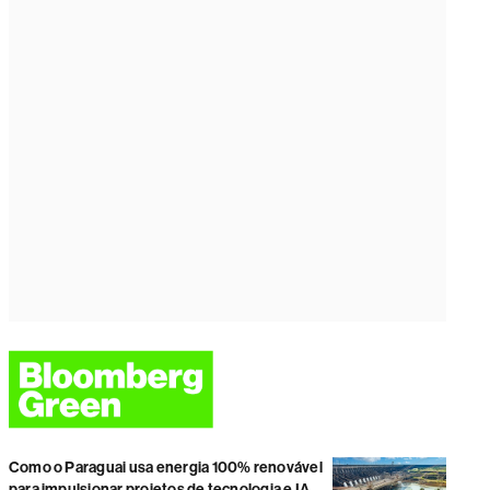
Como o Paraguai usa energia 100% renovável
para impulsionar projetos de tecnologia e IA