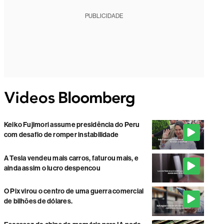
PUBLICIDADE
Keiko Fujimori assume presidência do Peru
com desafio de romper instabilidade
A Tesla vendeu mais carros, faturou mais, e
ainda assim o lucro despencou
O Pix virou o centro de uma guerra comercial
de bilhões de dólares.