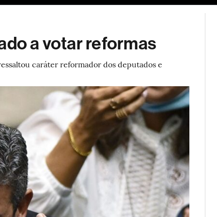
ESG
Soluções de publicidade
Bloomberg Línea
Assina
ado a votar reformas
ressaltou caráter reformador dos deputados e