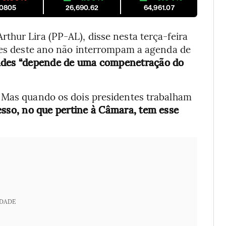
.0805
26,690.62
64,961.07
thur Lira (PP-AL), disse nesta terça-feira
ções deste ano não interrompam a agenda de
idades “depende de uma compenetração do
 Mas quando os dois presidentes trabalham
sso, no que pertine à Câmara, tem esse
IDADE