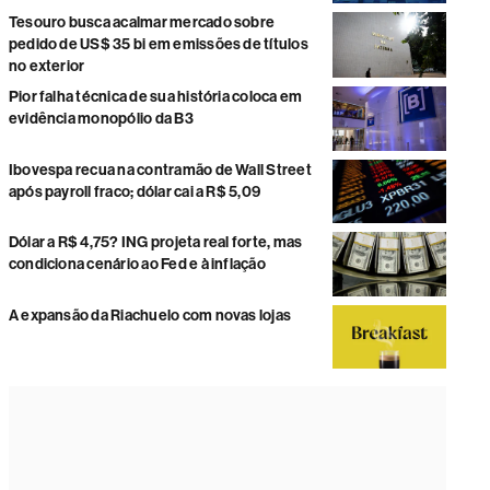
Tesouro busca acalmar mercado sobre
pedido de US$ 35 bi em emissões de títulos
no exterior
Pior falha técnica de sua história coloca em
evidência monopólio da B3
Ibovespa recua na contramão de Wall Street
após payroll fraco; dólar cai a R$ 5,09
Dólar a R$ 4,75? ING projeta real forte, mas
condiciona cenário ao Fed e à inflação
A expansão da Riachuelo com novas lojas