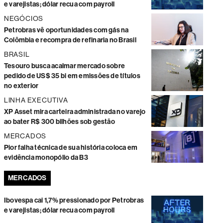
e varejistas; dólar recua com payroll
NEGÓCIOS
Petrobras vê oportunidades com gás na
Colômbia e recompra de refinaria no Brasil
BRASIL
Tesouro busca acalmar mercado sobre
pedido de US$ 35 bi em emissões de títulos
no exterior
LINHA EXECUTIVA
XP Asset mira carteira administrada no varejo
ao bater R$ 300 bilhões sob gestão
MERCADOS
Pior falha técnica de sua história coloca em
evidência monopólio da B3
MERCADOS
Ibovespa cai 1,7% pressionado por Petrobras
e varejistas; dólar recua com payroll