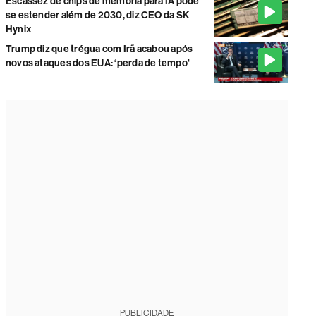
Escassez de chips de memória para IA pode
se estender além de 2030, diz CEO da SK
Hynix
Trump diz que trégua com Irã acabou após
novos ataques dos EUA: ‘perda de tempo'
PUBLICIDADE