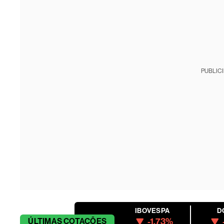
PUBLIC
IBOVESPA
D
-1.73%
ÚLTIMAS
COTAÇÕES