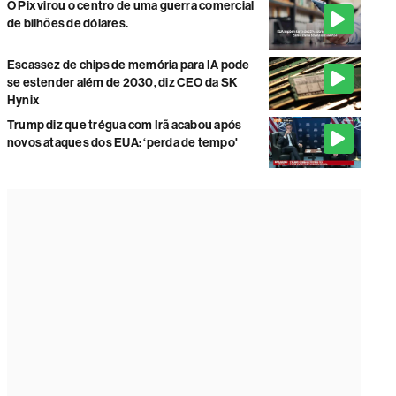
O Pix virou o centro de uma guerra comercial
de bilhões de dólares.
Escassez de chips de memória para IA pode
se estender além de 2030, diz CEO da SK
Hynix
Trump diz que trégua com Irã acabou após
novos ataques dos EUA: ‘perda de tempo'