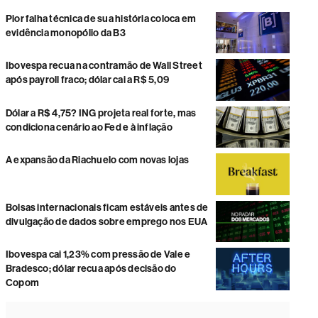
Pior falha técnica de sua história coloca em
evidência monopólio da B3
Ibovespa recua na contramão de Wall Street
após payroll fraco; dólar cai a R$ 5,09
Dólar a R$ 4,75? ING projeta real forte, mas
condiciona cenário ao Fed e à inflação
A expansão da Riachuelo com novas lojas
Bolsas internacionais ficam estáveis antes de
divulgação de dados sobre emprego nos EUA
Ibovespa cai 1,23% com pressão de Vale e
Bradesco; dólar recua após decisão do
Copom