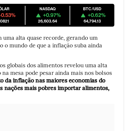
ÓLAR
NASDAQ
BTC/USD
-0.53%
+0.97%
+0.62%
.0821
26,603.64
64,794.13
m uma alta quase recorde, gerando um
o o mundo de que a inflação suba ainda
s globais dos alimentos revelou uma alta
o na mesa pode pesar ainda mais nos bolsos
o da inflação nas maiores economias do
as nações mais pobres importar alimentos,