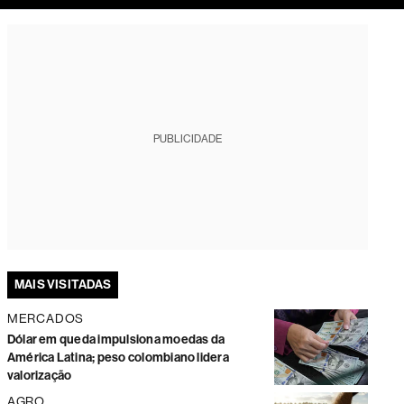
tura
PUBLICIDADE
MAIS VISITADAS
MERCADOS
Dólar em queda impulsiona moedas da
América Latina; peso colombiano lidera
valorização
AGRO