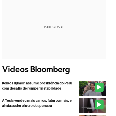
PUBLICIDADE
Keiko Fujimori assume presidência do Peru
com desafio de romper instabilidade
A Tesla vendeu mais carros, faturou mais, e
ainda assim o lucro despencou