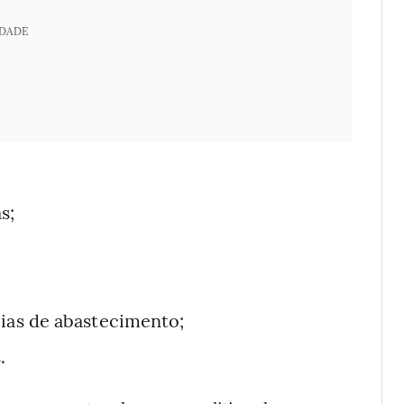
IDADE
s;
eias de abastecimento;
.