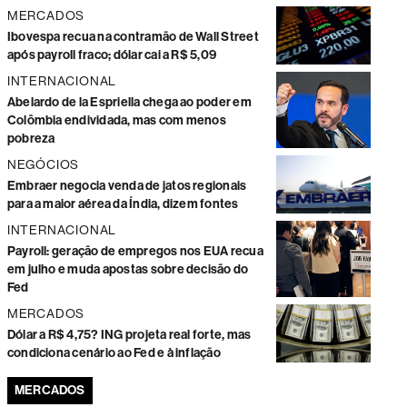
MERCADOS
Ibovespa recua na contramão de Wall Street
após payroll fraco; dólar cai a R$ 5,09
INTERNACIONAL
Abelardo de la Espriella chega ao poder em
Colômbia endividada, mas com menos
pobreza
NEGÓCIOS
Embraer negocia venda de jatos regionais
para a maior aérea da Índia, dizem fontes
INTERNACIONAL
Payroll: geração de empregos nos EUA recua
em julho e muda apostas sobre decisão do
Fed
MERCADOS
Dólar a R$ 4,75? ING projeta real forte, mas
condiciona cenário ao Fed e à inflação
MERCADOS