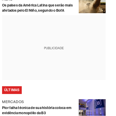
Os países da América Latina que serão mais
afetados pelo El Niño, segundo o BofA
PUBLICIDADE
ÚLTIMAS
MERCADOS
Pior falha técnica de sua história coloca em
evidência monopólio da B3