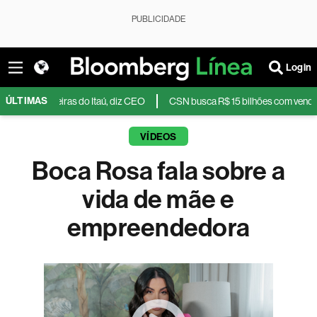
PUBLICIDADE
Login
ÚLTIMAS
ras do Itaú, diz CEO
CSN busca R$ 15 bilhões com venda de toda a unida
VÍDEOS
Boca Rosa fala sobre a
vida de mãe e
empreendedora