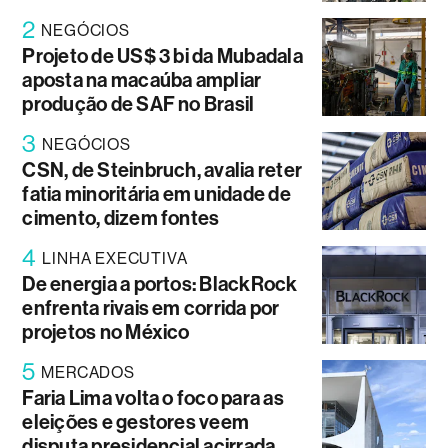
2
NEGÓCIOS
Projeto de US$ 3 bi da Mubadala
aposta na macaúba ampliar
produção de SAF no Brasil
3
NEGÓCIOS
CSN, de Steinbruch, avalia reter
fatia minoritária em unidade de
cimento, dizem fontes
4
LINHA EXECUTIVA
De energia a portos: BlackRock
enfrenta rivais em corrida por
projetos no México
5
MERCADOS
Faria Lima volta o foco para as
eleições e gestores veem
disputa presidencial acirrada