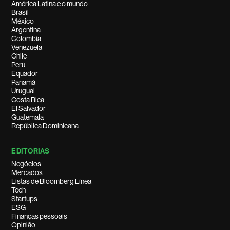
América Latina e o mundo
Brasil
México
Argentina
Colombia
Venezuela
Chile
Peru
Equador
Panamá
Uruguai
Costa Rica
El Salvador
Guatemala
República Dominicana
EDITORIAS
Negócios
Mercados
Listas de Bloomberg Línea
Tech
Startups
ESG
Finanças pessoais
Opinião