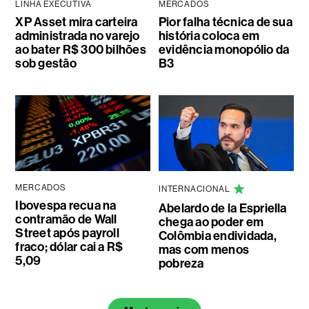
LINHA EXECUTIVA
MERCADOS
XP Asset mira carteira
Pior falha técnica de sua
administrada no varejo
história coloca em
ao bater R$ 300 bilhões
evidência monopólio da
sob gestão
B3
MERCADOS
INTERNACIONAL
Ibovespa recua na
Abelardo de la Espriella
contramão de Wall
chega ao poder em
Street após payroll
Colômbia endividada,
fraco; dólar cai a R$
mas com menos
5,09
pobreza