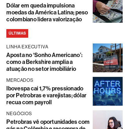
Dólar em queda impulsiona
moedas da América Latina; peso
colombiano lidera valorização
ÚLTIMAS
LINHA EXECUTIVA
Aposta no ‘Sonho Americano’:
como a Berkshire amplia a
atuação no setor imobiliário
MERCADOS
Ibovespa cai 1,7% pressionado
por Petrobras e varejistas; dólar
recua com payroll
NEGÓCIOS
Petrobras vê oportunidades com
gás na Colômbia e recompra de