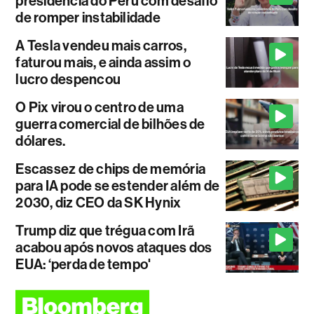
presidência do Peru com desafio
de romper instabilidade
A Tesla vendeu mais carros,
faturou mais, e ainda assim o
lucro despencou
O Pix virou o centro de uma
guerra comercial de bilhões de
dólares.
Escassez de chips de memória
para IA pode se estender além de
2030, diz CEO da SK Hynix
Trump diz que trégua com Irã
acabou após novos ataques dos
EUA: ‘perda de tempo'