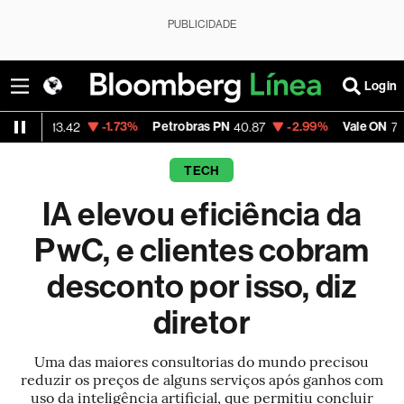
PUBLICIDADE
Login
-1.73%
Petrobras PN
-2.99%
Vale ON
-0.
3.42
40.87
74.97
TECH
IA elevou eficiência da
PwC, e clientes cobram
desconto por isso, diz
diretor
Uma das maiores consultorias do mundo precisou
reduzir os preços de alguns serviços após ganhos com
uso da inteligência artificial, que permitiu concluir