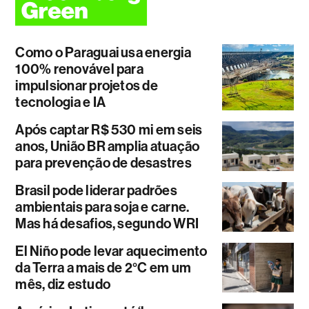
Como o Paraguai usa energia
100% renovável para
impulsionar projetos de
tecnologia e IA
Após captar R$ 530 mi em seis
anos, União BR amplia atuação
para prevenção de desastres
Brasil pode liderar padrões
ambientais para soja e carne.
Mas há desafios, segundo WRI
El Niño pode levar aquecimento
da Terra a mais de 2°C em um
mês, diz estudo