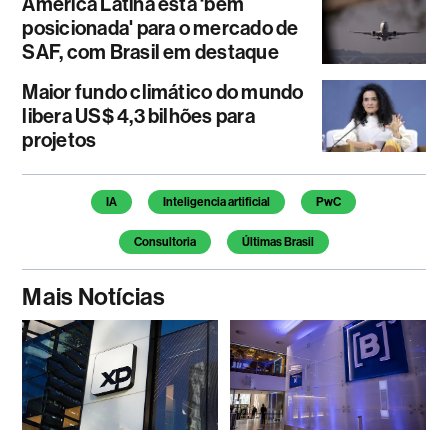
América Latina está ‘bem
posicionada' para o mercado de
SAF, com Brasil em destaque
Maior fundo climático do mundo
libera US$ 4,3 bilhões para
projetos
Temas deste artigo
IA
Inteligencia artificial
PwC
Consultoria
Últimas Brasil
Mais Notícias