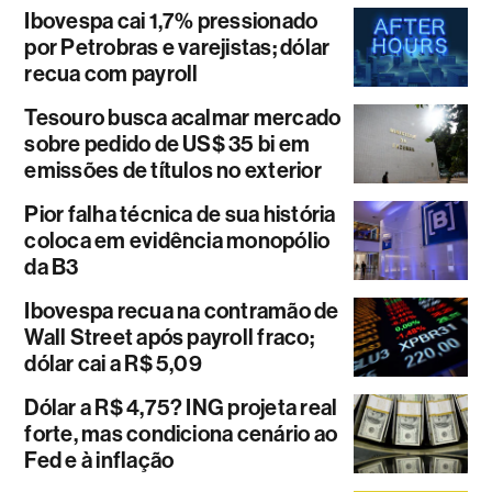
Ibovespa cai 1,7% pressionado
por Petrobras e varejistas; dólar
recua com payroll
Tesouro busca acalmar mercado
sobre pedido de US$ 35 bi em
emissões de títulos no exterior
Pior falha técnica de sua história
coloca em evidência monopólio
da B3
Ibovespa recua na contramão de
Wall Street após payroll fraco;
dólar cai a R$ 5,09
Dólar a R$ 4,75? ING projeta real
forte, mas condiciona cenário ao
Fed e à inflação