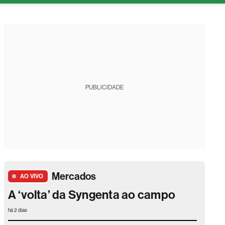
tura
PUBLICIDADE
Mercados
AO VIVO
A ‘volta’ da Syngenta ao campo
há 2 dias