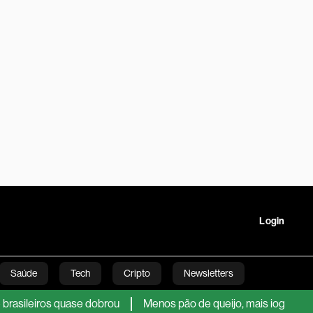
Login
Saúde
Tech
Cripto
Newsletters
eiros quase dobrou
Menos pão de queijo, mais iogurte: com
tartups
Linha Executiva
Opinião
Vídeos