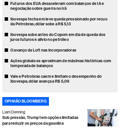
Futuros dos EUA desaceleram com balanços de IA e
negociação sobre guerra no Irã
Ibovespa fecha em leve queda pressionado por recuo
da Petrobras; dólar sobe a R$ 5,13
Ibovespa sobe antes do Copom em dia de queda dos
juros futuros e alívio no petróleo
O avanço da Loft nas incorporadoras
Ações globais se aproximam de máximas históricas com
temporada de balanços
Vale e Petrobras caem e limitam o desempenho do
Ibovespa; dólar avança a R$ 5,09
Ações globais sobem com recuo do petróleo e alívio da
pressão sobre mercados
OPINIÃO BLOOMBERG
Faria Lima volta o foco para as eleições e gestores veem
Liam Denning
disputa presidencial acirrada
Sob pressão, Trump tem opções limitadas
Novo ciclo à vista? Commodities podem impulsionar
para reduzir os preços da gasolina
dividendos na América Latina