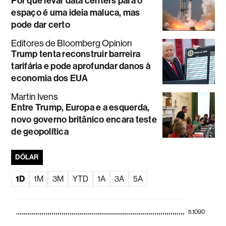
Por que levar data centers para o
espaço é uma ideia maluca, mas
pode dar certo
Editores de Bloomberg Opinion
Trump tenta reconstruir barreira
tarifária e pode aprofundar danos à
economia dos EUA
Martin Ivens
Entre Trump, Europa e a esquerda,
novo governo britânico encara teste
de geopolítica
DÓLAR
1D
1M
3M
YTD
1A
3A
5A
5.1090