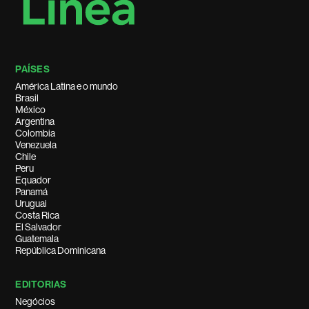
PAÍSES
América Latina e o mundo
Brasil
México
Argentina
Colombia
Venezuela
Chile
Peru
Equador
Panamá
Uruguai
Costa Rica
El Salvador
Guatemala
República Dominicana
EDITORIAS
Negócios