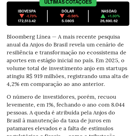
ÚLTIMAS
COTAÇÕES
IBOVESPA
DÓLAR
NASDAQ
-1.73%
-0.56%
+1.30%
172,513.42
5.0805
26,690.62
Bloomberg Línea — A mais recente pesquisa
anual da Anjos do Brasil revela um cenário de
resiliência e transformação no ecossistema de
aportes em estágio inicial no país. Em 2025, o
volume total de investimento anjo em startups
atingiu R$ 919 milhões, registrando uma alta de
4,2% em comparação ao ano anterior.
O número de investidores, porém, recuou
levemente, em 1%, fechando o ano com 8.044
pessoas. A queda é atribuída pela Anjos do
Brasil à manutenção da taxa de juros em
patamares elevados e a falta de estímulos
regulatórios e fiscais — como a tributação