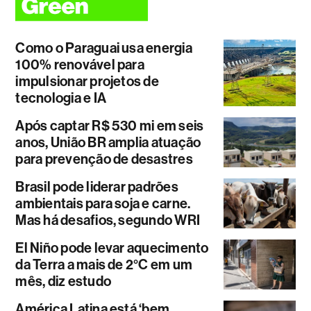
Como o Paraguai usa energia
100% renovável para
impulsionar projetos de
tecnologia e IA
Após captar R$ 530 mi em seis
anos, União BR amplia atuação
para prevenção de desastres
Brasil pode liderar padrões
ambientais para soja e carne.
Mas há desafios, segundo WRI
El Niño pode levar aquecimento
da Terra a mais de 2°C em um
mês, diz estudo
América Latina está ‘bem