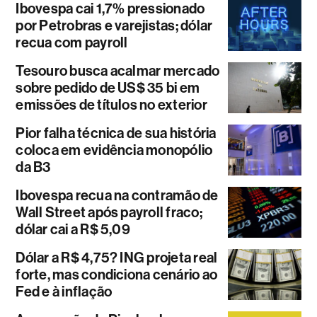
Ibovespa cai 1,7% pressionado
por Petrobras e varejistas; dólar
recua com payroll
Tesouro busca acalmar mercado
sobre pedido de US$ 35 bi em
emissões de títulos no exterior
Pior falha técnica de sua história
coloca em evidência monopólio
da B3
Ibovespa recua na contramão de
Wall Street após payroll fraco;
dólar cai a R$ 5,09
Dólar a R$ 4,75? ING projeta real
forte, mas condiciona cenário ao
Fed e à inflação