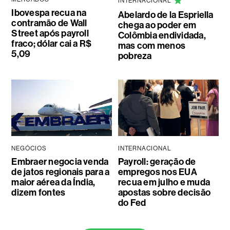
INTERNACIONAL
Ibovespa recua na
Abelardo de la Espriella
contramão de Wall
chega ao poder em
Street após payroll
Colômbia endividada,
fraco; dólar cai a R$
mas com menos
5,09
pobreza
NEGÓCIOS
INTERNACIONAL
Embraer negocia venda
Payroll: geração de
de jatos regionais para a
empregos nos EUA
maior aérea da Índia,
recua em julho e muda
dizem fontes
apostas sobre decisão
do Fed