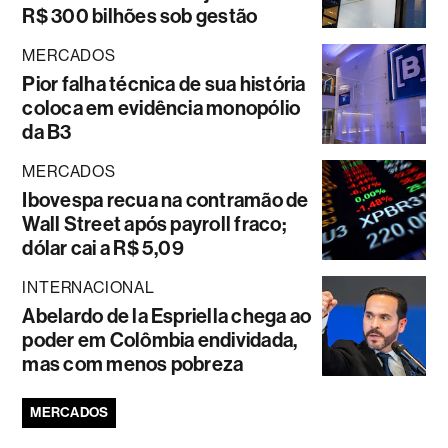
R$ 300 bilhões sob gestão
MERCADOS
Pior falha técnica de sua história
coloca em evidência monopólio
da B3
MERCADOS
Ibovespa recua na contramão de
Wall Street após payroll fraco;
dólar cai a R$ 5,09
INTERNACIONAL
Abelardo de la Espriella chega ao
poder em Colômbia endividada,
mas com menos pobreza
MERCADOS