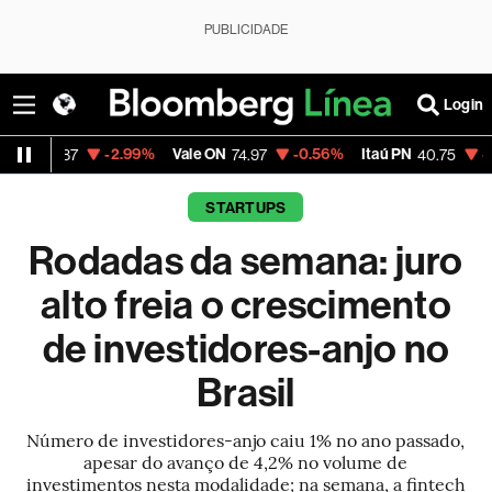
PUBLICIDADE
Login
-2.99%
Vale ON
-0.56%
Itaú PN
-2.58%
M
87
74.97
40.75
STARTUPS
Rodadas da semana: juro
alto freia o crescimento
de investidores-anjo no
Brasil
Número de investidores-anjo caiu 1% no ano passado,
apesar do avanço de 4,2% no volume de
investimentos nesta modalidade; na semana, a fintech