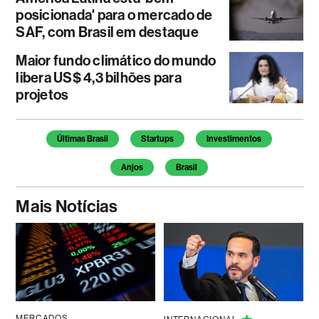
posicionada' para o mercado de
SAF, com Brasil em destaque
Maior fundo climático do mundo
libera US$ 4,3 bilhões para
projetos
Temas deste artigo
Últimas Brasil
Startups
Investimentos
Anjos
Brasil
Mais Notícias
MERCADOS