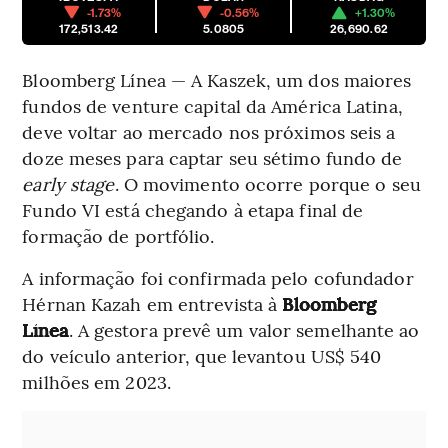
-1.73%
-0.56%
+1.30%
172,513.42
5.0805
26,690.62
Bloomberg Línea — A Kaszek, um dos maiores
fundos de venture capital da América Latina,
deve voltar ao mercado nos próximos seis a
doze meses para captar seu sétimo fundo de
early stage
. O movimento ocorre porque o seu
Fundo VI está chegando à etapa final de
formação de portfólio.
A informação foi confirmada pelo cofundador
Hérnan Kazah em entrevista à
Bloomberg
Línea
. A gestora prevê um valor semelhante ao
do veículo anterior, que levantou US$ 540
milhões em 2023.