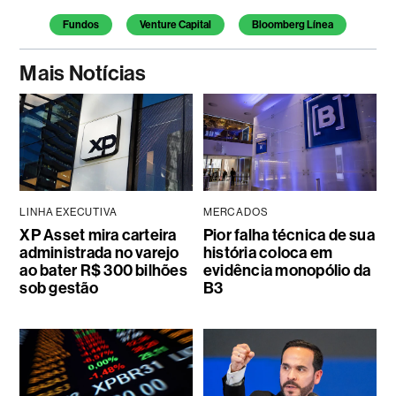
Fundos
Venture Capital
Bloomberg Línea
Mais Notícias
LINHA EXECUTIVA
MERCADOS
XP Asset mira carteira
Pior falha técnica de sua
administrada no varejo
história coloca em
ao bater R$ 300 bilhões
evidência monopólio da
sob gestão
B3