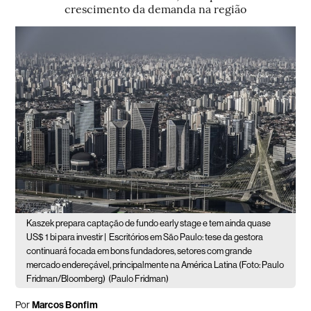
crescimento da demanda na região
Kaszek prepara captação de fundo early stage e tem ainda quase
US$ 1 bi para investir |
Escritórios em São Paulo: tese da gestora
continuará focada em bons fundadores, setores com grande
mercado endereçável, principalmente na América Latina (Foto: Paulo
Fridman/Bloomberg)
(Paulo Fridman)
Por
Marcos Bonfim