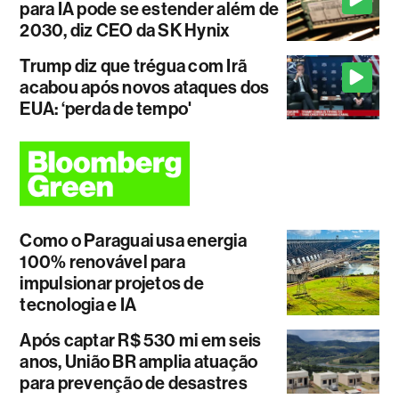
para IA pode se estender além de
2030, diz CEO da SK Hynix
Trump diz que trégua com Irã
acabou após novos ataques dos
EUA: ‘perda de tempo'
Como o Paraguai usa energia
100% renovável para
impulsionar projetos de
tecnologia e IA
Após captar R$ 530 mi em seis
anos, União BR amplia atuação
para prevenção de desastres