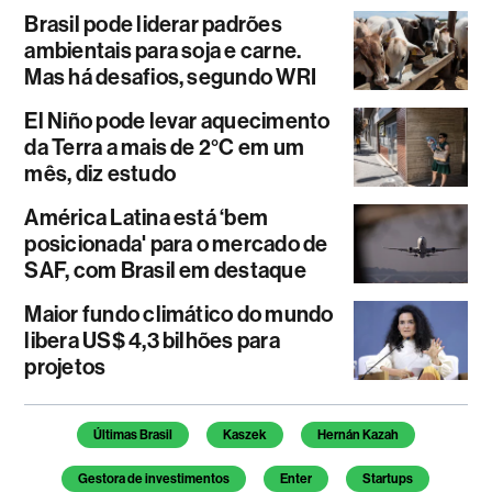
Brasil pode liderar padrões
ambientais para soja e carne.
Mas há desafios, segundo WRI
El Niño pode levar aquecimento
da Terra a mais de 2°C em um
mês, diz estudo
América Latina está ‘bem
posicionada' para o mercado de
SAF, com Brasil em destaque
Maior fundo climático do mundo
libera US$ 4,3 bilhões para
projetos
Temas deste artigo
Últimas Brasil
Kaszek
Hernán Kazah
Gestora de investimentos
Enter
Startups