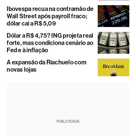
Ibovespa recua na contramão de
Wall Street após payroll fraco;
dólar cai a R$ 5,09
Dólar a R$ 4,75? ING projeta real
forte, mas condiciona cenário ao
Fed e à inflação
A expansão da Riachuelo com
novas lojas
PUBLICIDADE