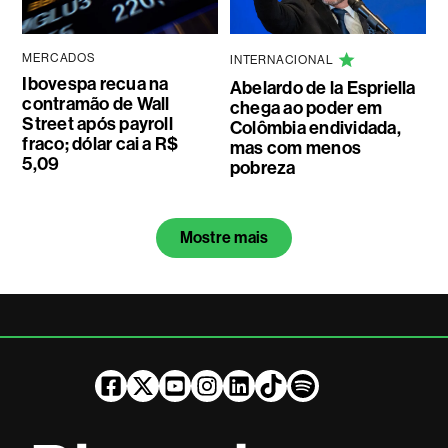
MERCADOS
INTERNACIONAL
Ibovespa recua na
Abelardo de la Espriella
contramão de Wall
chega ao poder em
Street após payroll
Colômbia endividada,
fraco; dólar cai a R$
mas com menos
5,09
pobreza
Mostre mais