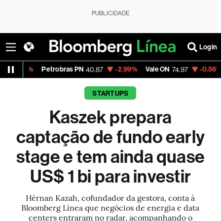
PUBLICIDADE
Login
etrobras PN
-2.99%
Vale ON
-0.56%
Itaú PN
40.87
74.97
40.
STARTUPS
Kaszek prepara
captação de fundo early
stage e tem ainda quase
US$ 1 bi para investir
Hérnan Kazah, cofundador da gestora, conta à
Bloomberg Línea que negócios de energia e data
centers entraram no radar, acompanhando o