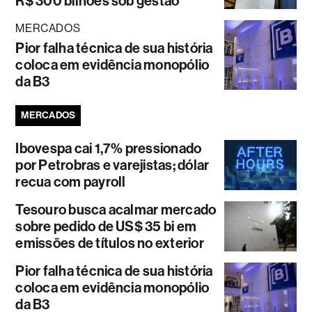
R$ 300 bilhões sob gestão
MERCADOS
Pior falha técnica de sua história
coloca em evidência monopólio
da B3
MERCADOS
Ibovespa cai 1,7% pressionado
por Petrobras e varejistas; dólar
recua com payroll
Tesouro busca acalmar mercado
sobre pedido de US$ 35 bi em
emissões de títulos no exterior
Pior falha técnica de sua história
coloca em evidência monopólio
da B3