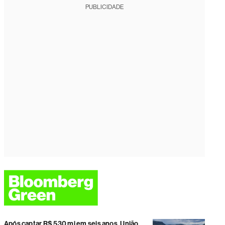
PUBLICIDADE
Após captar R$ 530 mi em seis anos, União