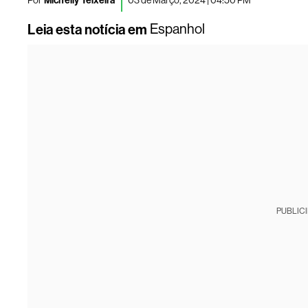
Por
Michelly Teixeira
03 de Março, 2024 | 04:50 PM
Leia esta notícia em
Espanhol
PUBLIC