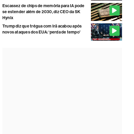
Escassez de chips de memória para IA pode
se estender além de 2030, diz CEO da SK
Hynix
Trump diz que trégua com Irã acabou após
novos ataques dos EUA: ‘perda de tempo'