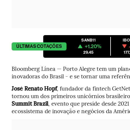
SANB11
IB
+1.20%
ÚLTIMAS
COTAÇÕES
29.45
177
Bloomberg Línea — Porto Alegre tem um plano 
inovadoras do Brasil - e se tornar uma referê
José Renato Hopf
, fundador da fintech GetNet
tornou um dos primeiros unicórnios brasileir
Summit Brazil
, evento que preside desde 2021
ecossistema de inovação e negócios da Améric