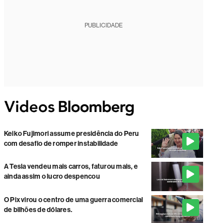
PUBLICIDADE
Keiko Fujimori assume presidência do Peru
com desafio de romper instabilidade
A Tesla vendeu mais carros, faturou mais, e
ainda assim o lucro despencou
O Pix virou o centro de uma guerra comercial
de bilhões de dólares.