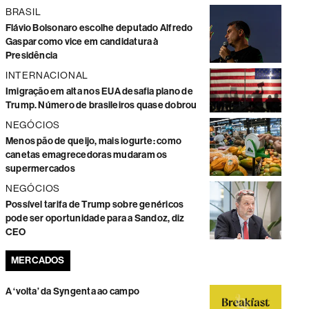
BRASIL
Flávio Bolsonaro escolhe deputado Alfredo
Gaspar como vice em candidatura à
Presidência
INTERNACIONAL
Imigração em alta nos EUA desafia plano de
Trump. Número de brasileiros quase dobrou
NEGÓCIOS
Menos pão de queijo, mais iogurte: como
canetas emagrecedoras mudaram os
supermercados
NEGÓCIOS
Possível tarifa de Trump sobre genéricos
pode ser oportunidade para a Sandoz, diz
CEO
MERCADOS
A ‘volta’ da Syngenta ao campo