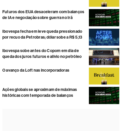
Futuros dos EUA desaceleram com balanços
de IA e negociação sobre guerra no Irã
Ibovespa fecha em leve queda pressionado
por recuo da Petrobras; dólar sobe a R$ 5,13
Ibovespa sobe antes do Copom em dia de
queda dos juros futuros e alívio no petróleo
O avanço da Loft nas incorporadoras
Ações globais se aproximam de máximas
históricas com temporada de balanços