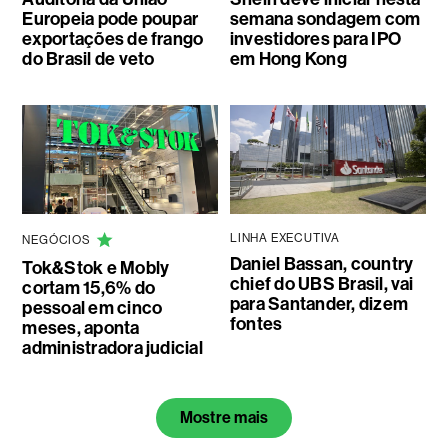
Europeia pode poupar
semana sondagem com
exportações de frango
investidores para IPO
do Brasil de veto
em Hong Kong
LINHA EXECUTIVA
NEGÓCIOS
Daniel Bassan, country
Tok&Stok e Mobly
chief do UBS Brasil, vai
cortam 15,6% do
para Santander, dizem
pessoal em cinco
fontes
meses, aponta
administradora judicial
Mostre mais