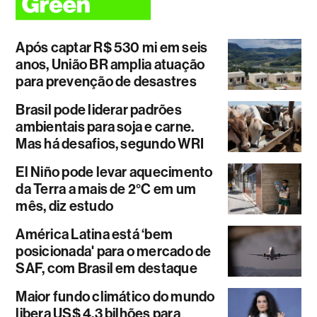
Após captar R$ 530 mi em seis
anos, União BR amplia atuação
para prevenção de desastres
Brasil pode liderar padrões
ambientais para soja e carne.
Mas há desafios, segundo WRI
El Niño pode levar aquecimento
da Terra a mais de 2°C em um
mês, diz estudo
América Latina está ‘bem
posicionada' para o mercado de
SAF, com Brasil em destaque
Maior fundo climático do mundo
libera US$ 4,3 bilhões para