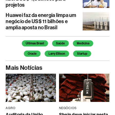
projetos
Huawei faz da energia limpa um
negócio de US$ 11 bilhões e
amplia aposta no Brasil
Temas deste artigo
Últimas Brasil
Saúde
Medicina
Oracle
Larry Ellison
Startup
Mais Notícias
AGRO
NEGÓCIOS
Auditoria da União
Shein deve iniciar nesta