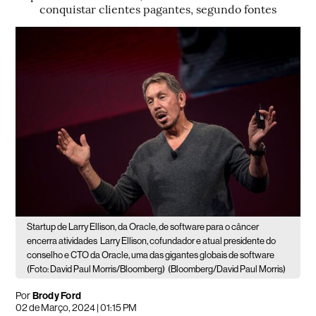
conquistar clientes pagantes, segundo fontes
Startup de Larry Ellison, da Oracle, de software para o câncer
encerra atividades
Larry Ellison, cofundador e atual presidente do
conselho e CTO da Oracle, uma das gigantes globais de software
(Foto: David Paul Morris/Bloomberg)
(Bloomberg/David Paul Morris)
Por
Brody Ford
02 de Março, 2024 | 01:15 PM