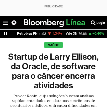
PUBLICIDADE
Login
Petrobras PN
-1.34%
Vale ON
+0.46%
Itaú PN
41.93
76.66
42
SAÚDE
Startup de Larry Ellison,
da Oracle, de software
para o câncer encerra
atividades
Project Ronin, cujas soluções buscam analisas
rapidamente dados em sistemas eletrônicos de
prontuários médicos, enfrentou dificuldades em