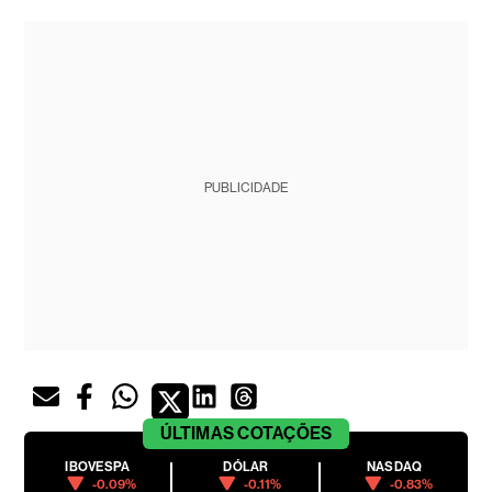
PUBLICIDADE
ÚLTIMAS
COTAÇÕES
IBOVESPA
DÓLAR
NASDAQ
-0.09%
-0.11%
-0.83%