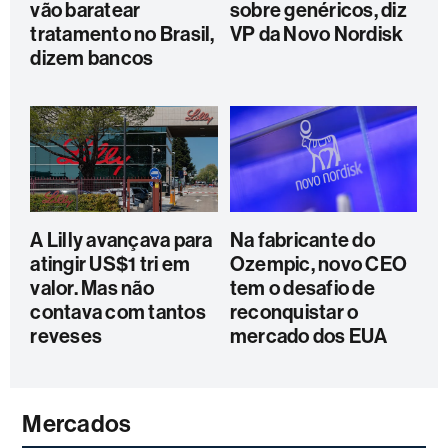
vão baratear
sobre genéricos, diz
tratamento no Brasil,
VP da Novo Nordisk
dizem bancos
A Lilly avançava para
Na fabricante do
atingir US$1 tri em
Ozempic, novo CEO
valor. Mas não
tem o desafio de
contava com tantos
reconquistar o
reveses
mercado dos EUA
Mercados