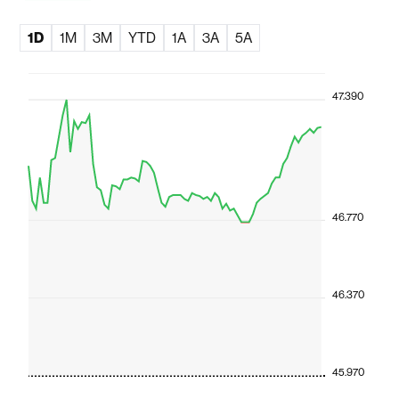
1D
1M
3M
YTD
1A
3A
5A
47.390
46.770
46.370
45.970