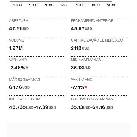
14:00
15:00
16:00
17:00
18:00
19:00
20:00
ABERTURA
FECHAMENTO ANTERIOR
47.21
45.97
USD
USD
VOLUME
CAPITALIZAÇÃO DE MERCADO
1.97M
211B
USD
VAR. 1 ANO
MÍN. 52 SEMANAS
-7.48%
35.13
USD
MÁX. 52 SEMANAS
VAR. NO ANO
64.16
-7.11%
USD
INTERVALO DO DIA
INTERVALO 52 SEMANAS
46.735
-
47.39
35.13
-
64.16
USD
USD
USD
USD