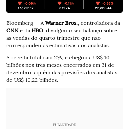
-0.09%
-0.11%
-0.83%
177,726.17
5.1224
26,363.44
Bloomberg — A
Warner Bros.
, controladora da
CNN
e da
HBO
, divulgou o seu balanço sobre
as vendas do quarto trimestre que não
correspondeu às estimativas dos analistas.
A receita total caiu 2%, e chegou a US$ 10
bilhões nos três meses encerrados em 31 de
dezembro, aquém das previsões dos analistas
de US$ 10,22 bilhões.
PUBLICIDADE