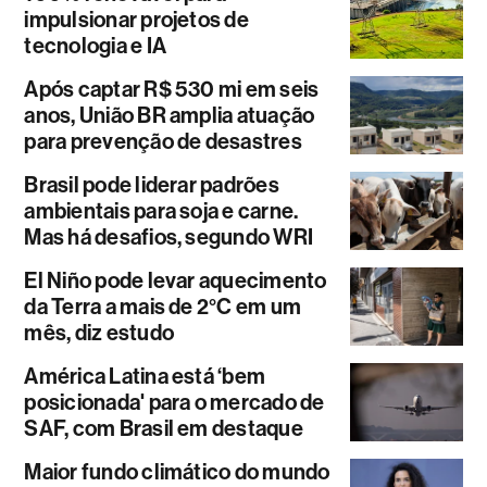
impulsionar projetos de
tecnologia e IA
Após captar R$ 530 mi em seis
anos, União BR amplia atuação
para prevenção de desastres
Brasil pode liderar padrões
ambientais para soja e carne.
Mas há desafios, segundo WRI
El Niño pode levar aquecimento
da Terra a mais de 2°C em um
mês, diz estudo
América Latina está ‘bem
posicionada' para o mercado de
SAF, com Brasil em destaque
Maior fundo climático do mundo