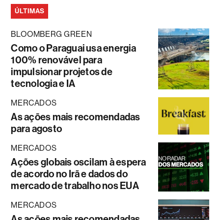
ÚLTIMAS
BLOOMBERG GREEN
Como o Paraguai usa energia
100% renovável para
impulsionar projetos de
tecnologia e IA
MERCADOS
As ações mais recomendadas
para agosto
MERCADOS
Ações globais oscilam à espera
de acordo no Irã e dados do
mercado de trabalho nos EUA
MERCADOS
As ações mais recomendadas