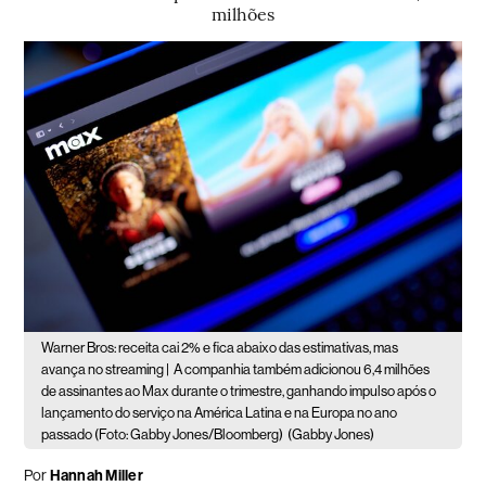
milhões
Warner Bros: receita cai 2% e fica abaixo das estimativas, mas
avança no streaming |
A companhia também adicionou 6,4 milhões
de assinantes ao Max durante o trimestre, ganhando impulso após o
lançamento do serviço na América Latina e na Europa no ano
passado (Foto: Gabby Jones/Bloomberg)
(Gabby Jones)
Por
Hannah Miller