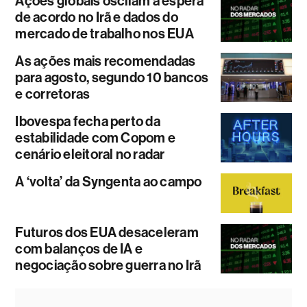
Ações globais oscilam à espera
de acordo no Irã e dados do
mercado de trabalho nos EUA
As ações mais recomendadas
para agosto, segundo 10 bancos
e corretoras
Ibovespa fecha perto da
estabilidade com Copom e
cenário eleitoral no radar
A ‘volta’ da Syngenta ao campo
Futuros dos EUA desaceleram
com balanços de IA e
negociação sobre guerra no Irã