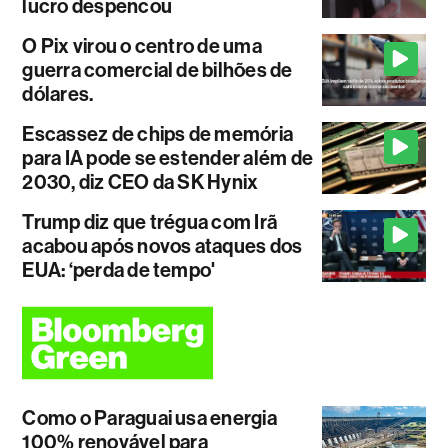
lucro despencou
O Pix virou o centro de uma
guerra comercial de bilhões de
dólares.
Escassez de chips de memória
para IA pode se estender além de
2030, diz CEO da SK Hynix
Trump diz que trégua com Irã
acabou após novos ataques dos
EUA: ‘perda de tempo'
Como o Paraguai usa energia
100% renovável para