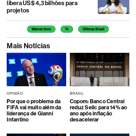
libera US$ 4,3 bilhões para
projetos
Temas deste artigo
Warner bros
Tv
Últimas Brasil
Mais Notícias
OPINIÃO
BRASIL
Por que o problema da
Copom: Banco Central
FIFA vai muito além da
reduz Selic para 14% ao
liderança de Gianni
ano após inflação
Infantino
desacelerar