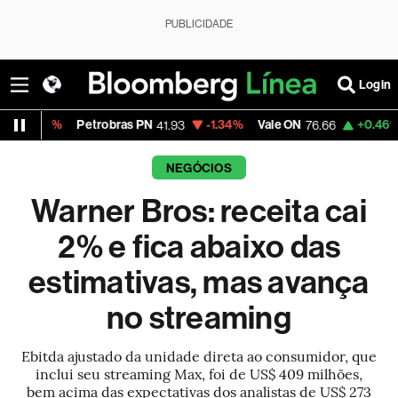
PUBLICIDADE
Login
%
Petrobras PN
-1.34%
Vale ON
+0.46%
Itaú PN
41.93
76.66
NEGÓCIOS
Warner Bros: receita cai
2% e fica abaixo das
estimativas, mas avança
no streaming
Ebitda ajustado da unidade direta ao consumidor, que
inclui seu streaming Max, foi de US$ 409 milhões,
bem acima das expectativas dos analistas de US$ 273