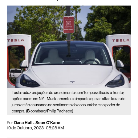
Tesla reduz projeções de crescimento com ‘tempos difíceis’ à frente;
ações caem em NY |
Musk lamentou o impacto que as altas taxas de
juros estão causando no sentimento do consumidor e no poder de
compra
(Bloomberg/Philip Pacheco)
Por
Dana Hull - Sean O'Kane
19 de Outubro, 2023 | 08:28 AM