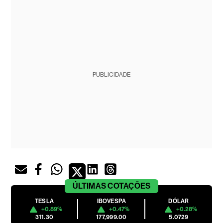
PUBLICIDADE
ÚLTIMAS
COTAÇÕES
TESLA
IBOVESPA
DÓLAR
+0.89%
+0.47%
+0.28%
311.30
177,999.00
5.0729