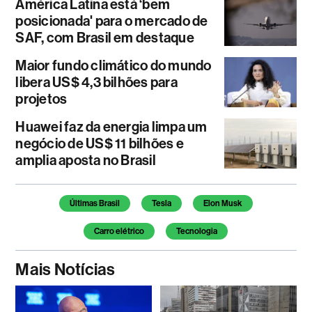
América Latina está ‘bem
posicionada' para o mercado de
SAF, com Brasil em destaque
Maior fundo climático do mundo
libera US$ 4,3 bilhões para
projetos
Huawei faz da energia limpa um
negócio de US$ 11 bilhões e
amplia aposta no Brasil
Temas deste artigo
Últimas Brasil
Tesla
Elon Musk
Carro elétrico
Tecnologia
Mais Notícias