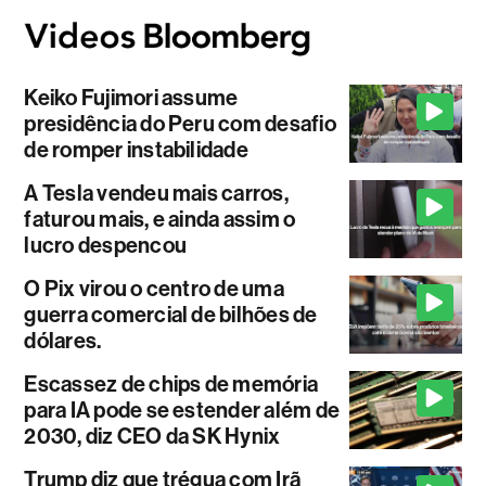
Keiko Fujimori assume
presidência do Peru com desafio
de romper instabilidade
A Tesla vendeu mais carros,
faturou mais, e ainda assim o
lucro despencou
O Pix virou o centro de uma
guerra comercial de bilhões de
dólares.
Escassez de chips de memória
para IA pode se estender além de
2030, diz CEO da SK Hynix
Trump diz que trégua com Irã