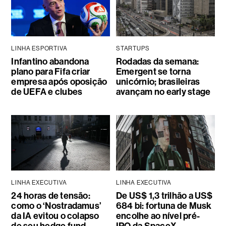
LINHA ESPORTIVA
STARTUPS
Infantino abandona
Rodadas da semana:
plano para Fifa criar
Emergent se torna
empresa após oposição
unicórnio; brasileiras
de UEFA e clubes
avançam no early stage
LINHA EXECUTIVA
LINHA EXECUTIVA
24 horas de tensão:
De US$ 1,3 trilhão a US$
como o ‘Nostradamus’
684 bi: fortuna de Musk
da IA evitou o colapso
encolhe ao nível pré-
de seu hedge fund
IPO da SpaceX