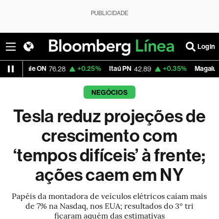
PUBLICIDADE
Login
 ON
+0.25%
Itaú PN
+0.35%
Magalu
+0.
76.28
42.89
5.03
NEGÓCIOS
Tesla reduz projeções de
crescimento com
‘tempos difíceis’ à frente;
ações caem em NY
Papéis da montadora de veículos elétricos caíam mais
de 7% na Nasdaq, nos EUA; resultados do 3º tri
ficaram aquém das estimativas