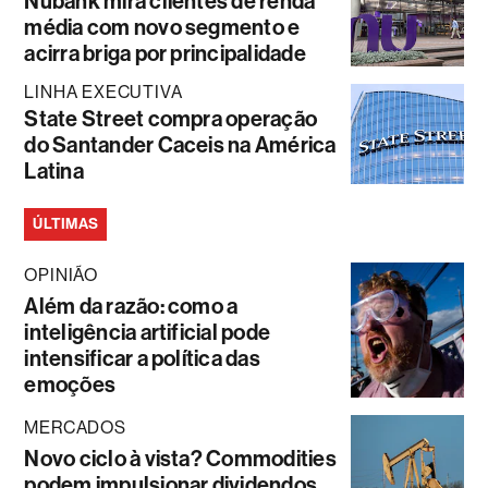
Nubank mira clientes de renda
média com novo segmento e
acirra briga por principalidade
LINHA EXECUTIVA
State Street compra operação
do Santander Caceis na América
Latina
ÚLTIMAS
OPINIÃO
Além da razão: como a
inteligência artificial pode
intensificar a política das
emoções
MERCADOS
Novo ciclo à vista? Commodities
podem impulsionar dividendos