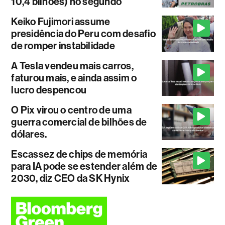
10,4 bilhões) no segundo
Keiko Fujimori assume
presidência do Peru com desafio
de romper instabilidade
A Tesla vendeu mais carros,
faturou mais, e ainda assim o
lucro despencou
O Pix virou o centro de uma
guerra comercial de bilhões de
dólares.
Escassez de chips de memória
para IA pode se estender além de
2030, diz CEO da SK Hynix