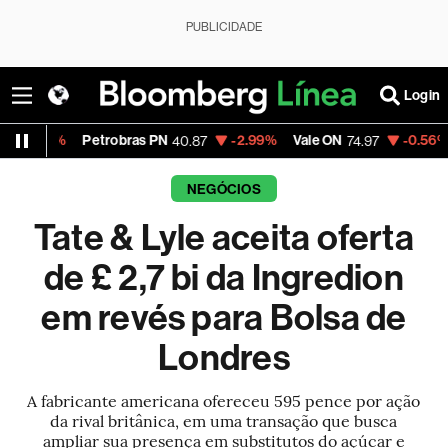
PUBLICIDADE
Login
Petrobras PN
-2.99%
Vale ON
-0.56%
Itaú PN
40.87
74.97
40
NEGÓCIOS
Tate & Lyle aceita oferta
de £ 2,7 bi da Ingredion
em revés para Bolsa de
Londres
A fabricante americana ofereceu 595 pence por ação
da rival britânica, em uma transação que busca
ampliar sua presença em substitutos do açúcar e