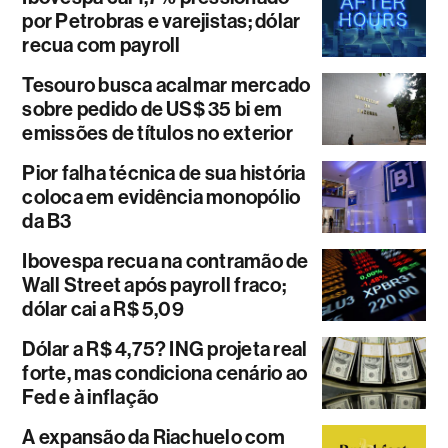
por Petrobras e varejistas; dólar
recua com payroll
Tesouro busca acalmar mercado
sobre pedido de US$ 35 bi em
emissões de títulos no exterior
Pior falha técnica de sua história
coloca em evidência monopólio
da B3
Ibovespa recua na contramão de
Wall Street após payroll fraco;
dólar cai a R$ 5,09
Dólar a R$ 4,75? ING projeta real
forte, mas condiciona cenário ao
Fed e à inflação
A expansão da Riachuelo com