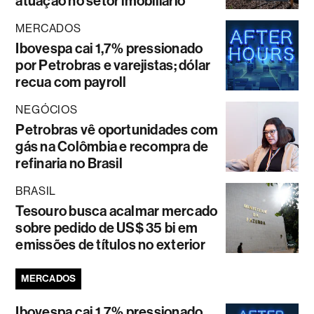
atuação no setor imobiliário
MERCADOS
Ibovespa cai 1,7% pressionado
por Petrobras e varejistas; dólar
recua com payroll
NEGÓCIOS
Petrobras vê oportunidades com
gás na Colômbia e recompra de
refinaria no Brasil
BRASIL
Tesouro busca acalmar mercado
sobre pedido de US$ 35 bi em
emissões de títulos no exterior
MERCADOS
Ibovespa cai 1,7% pressionado