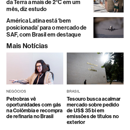
da Terra a mais de 2°C em um
mês, diz estudo
América Latina está ‘bem
posicionada' para o mercado de
SAF, com Brasil em destaque
Mais Notícias
NEGÓCIOS
BRASIL
Petrobras vê
Tesouro busca acalmar
oportunidades com gás
mercado sobre pedido
na Colômbia e recompra
de US$ 35 bi em
de refinaria no Brasil
emissões de títulos no
exterior