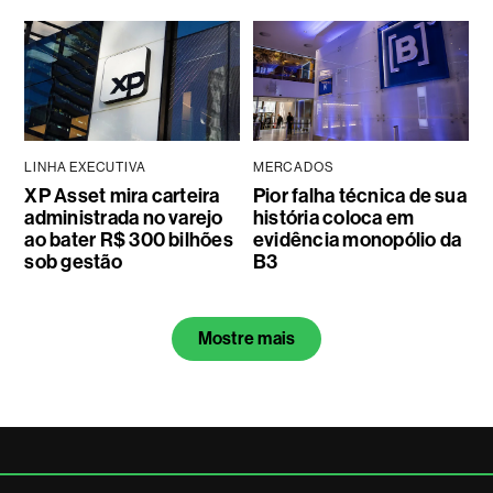
LINHA EXECUTIVA
MERCADOS
XP Asset mira carteira
Pior falha técnica de sua
administrada no varejo
história coloca em
ao bater R$ 300 bilhões
evidência monopólio da
sob gestão
B3
Mostre mais