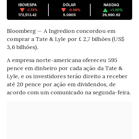
IBOVESPA
DÓLAR
NASDAQ
-1.73%
-0.56%
+1.30%
172,513.42
5.0805
26,690.62
Bloomberg — A Ingredion concordou em
comprar a Tate & Lyle por £ 2,7 bilhões (US$
3,6 bilhões).
A empresa norte-americana ofereceu 595
pence em dinheiro por cada ação da Tate &
Lyle, e os investidores terão direito a receber
até 20 pence por ação em dividendos, de
acordo com um comunicado na segunda-feira.