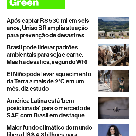
Após captar R$ 530 mi em seis
anos, União BR amplia atuação
para prevenção de desastres
Brasil pode liderar padrões
ambientais para soja e carne.
Mas há desafios, segundo WRI
El Niño pode levar aquecimento
da Terra a mais de 2°C em um
mês, diz estudo
América Latina está ‘bem
posicionada' para o mercado de
SAF, com Brasil em destaque
Maior fundo climático do mundo
libera US$ 4,3 bilhões para