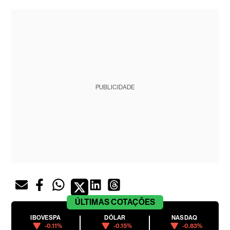
PUBLICIDADE
ÚLTIMAS
COTAÇÕES
IBOVESPA
DÓLAR
NASDAQ
-0.11%
-0.15%
-0.83%