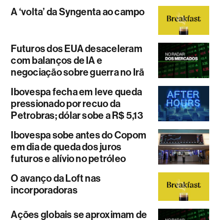
A ‘volta’ da Syngenta ao campo
Futuros dos EUA desaceleram
com balanços de IA e
negociação sobre guerra no Irã
Ibovespa fecha em leve queda
pressionado por recuo da
Petrobras; dólar sobe a R$ 5,13
Ibovespa sobe antes do Copom
em dia de queda dos juros
futuros e alívio no petróleo
O avanço da Loft nas
incorporadoras
Ações globais se aproximam de