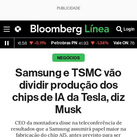
PUBLICIDADE
Login
-0.11%
Petrobras PN
-1.34%
Vale ON
+0
96.58
41.93
76.66
NEGÓCIOS
Samsung e TSMC vão
dividir produção dos
chips de IA da Tesla, diz
Musk
CEO da montadora disse na teleconferência de
resultados que a Samsung assumirá papel maior na
fabricação do chip AI5, antes previsto para ser