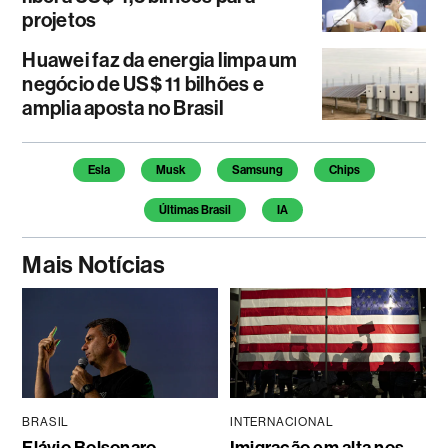
projetos
Huawei faz da energia limpa um
negócio de US$ 11 bilhões e
amplia aposta no Brasil
Temas deste artigo
Esla
Musk
Samsung
Chips
Últimas Brasil
IA
Mais Notícias
BRASIL
INTERNACIONAL
Flávio Bolsonaro
Imigração em alta nos