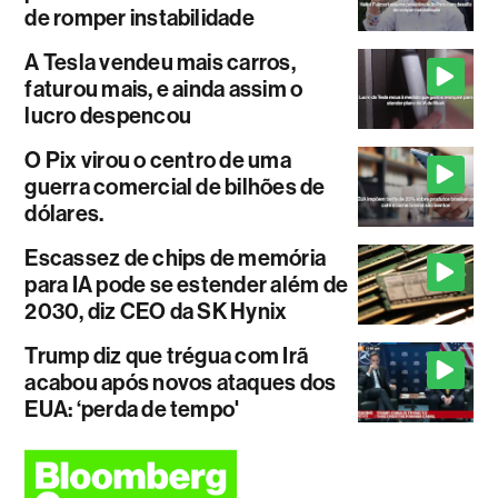
de romper instabilidade
A Tesla vendeu mais carros,
faturou mais, e ainda assim o
lucro despencou
O Pix virou o centro de uma
guerra comercial de bilhões de
dólares.
Escassez de chips de memória
para IA pode se estender além de
2030, diz CEO da SK Hynix
Trump diz que trégua com Irã
acabou após novos ataques dos
EUA: ‘perda de tempo'