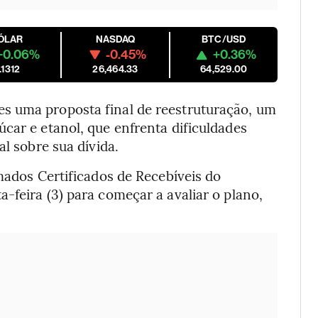
ÓLAR
NASDAQ
BTC/USD
+0.06%
-0.45%
+0.36%
.1312
26,464.33
64,529.00
s uma proposta final de reestruturação, um
car e etanol, que enfrenta dificuldades
al sobre sua dívida.
amados Certificados de Recebíveis do
-feira (3) para começar a avaliar o plano,