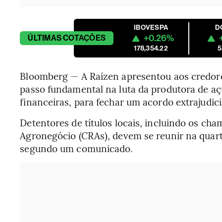
IBOVESPA
D
+0.26%
ÚLTIMAS
COTAÇÕES
178,354.22
5
Bloomberg — A Raízen apresentou aos credore
passo fundamental na luta da produtora de açú
financeiras, para fechar um acordo extrajudici
Detentores de títulos locais, incluindo os ch
Agronegócio (CRAs), devem se reunir na quarta
segundo um comunicado.