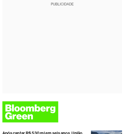
PUBLICIDADE
Após captar R$ 530 mi em seis anos, União