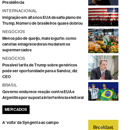
Presidência
INTERNACIONAL
Imigração em alta nos EUA desafia plano de
Trump. Número de brasileiros quase dobrou
NEGÓCIOS
Menos pão de queijo, mais iogurte: como
canetas emagrecedoras mudaram os
supermercados
NEGÓCIOS
Possível tarifa de Trump sobre genéricos
pode ser oportunidade para a Sandoz, diz
CEO
BRASIL
Governo endurece reação contra EUA e
Argentina por suposta interferência eleitoral
MERCADOS
A ‘volta’ da Syngenta ao campo