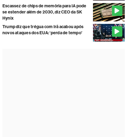
Escassez de chips de memória para IA pode
se estender além de 2030, diz CEO da SK
Hynix
Trump diz que trégua com Irã acabou após
novos ataques dos EUA: ‘perda de tempo'