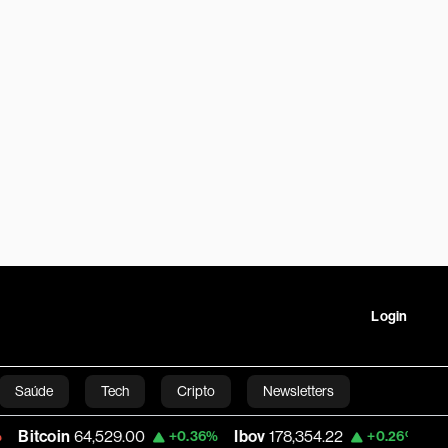
Login
Saúde
Tech
Cripto
Newsletters
64,529.00
Ibov
178,354.22
Petrobras P
+0.36%
+0.26%
tartups
Linha Executiva
Opinião
Vídeos