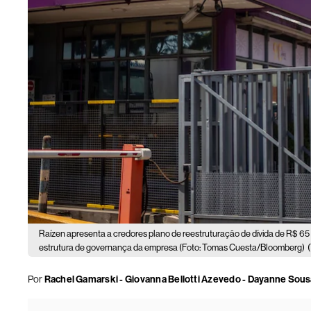
Raízen apresenta a credores plano de reestruturação de dívida de R$ 65 
estrutura de governança da empresa (Foto: Tomas Cuesta/Bloomberg)
Por
Rachel Gamarski - Giovanna Bellotti Azevedo - Dayanne Sou