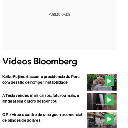
PUBLICIDADE
Keiko Fujimori assume presidência do Peru
com desafio de romper instabilidade
A Tesla vendeu mais carros, faturou mais, e
ainda assim o lucro despencou
O Pix virou o centro de uma guerra comercial
de bilhões de dólares.