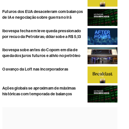
Futuros dos EUA desaceleram com balanços
de IA e negociação sobre guerra no Irã
Ibovespa fecha em leve queda pressionado
por recuo da Petrobras; dólar sobe a R$ 5,13
Ibovespa sobe antes do Copom em dia de
queda dos juros futuros e alívio no petróleo
O avanço da Loft nas incorporadoras
Ações globais se aproximam de máximas
históricas com temporada de balanços