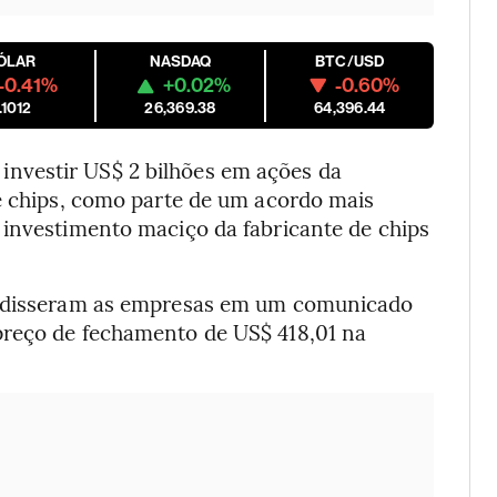
ÓLAR
NASDAQ
BTC/USD
-0.41%
+0.02%
-0.60%
.1012
26,369.38
64,396.44
investir US$ 2 bilhões em ações da
de chips, como parte de um acordo mais
 investimento maciço da fabricante de chips
a, disseram as empresas em um comunicado
preço de fechamento de US$ 418,01 na