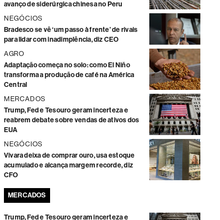
avanço de siderúrgica chinesa no Peru
NEGÓCIOS
Bradesco se vê ‘um passo à frente’ de rivais
para lidar com inadimplência, diz CEO
AGRO
Adaptação começa no solo: como El Niño
transforma a produção de café na América
Central
MERCADOS
Trump, Fed e Tesouro geram incerteza e
reabrem debate sobre vendas de ativos dos
EUA
NEGÓCIOS
Vivara deixa de comprar ouro, usa estoque
acumulado e alcança margem recorde, diz
CFO
MERCADOS
Trump, Fed e Tesouro geram incerteza e