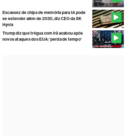
Escassez de chips de memória para IA pode
se estender além de 2030, diz CEO da SK
Hynix
Trump diz que trégua com Irã acabou após
novos ataques dos EUA: ‘perda de tempo'