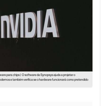
ware para chips |
O software da Synopsys ajuda a projetar o
modernos e também verifica se o hardware funcionará como pretendido