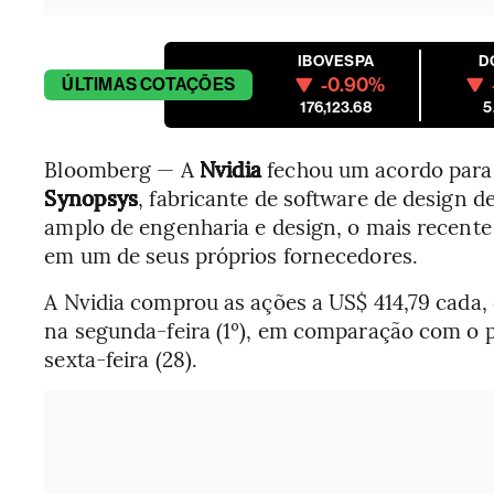
IBOVESPA
D
-0.90%
ÚLTIMAS
COTAÇÕES
176,123.68
5
Bloomberg — A
Nvidia
fechou um acordo para 
Synopsys
, fabricante de software de design 
amplo de engenharia e design, o mais recente
em um de seus próprios fornecedores.
A Nvidia comprou as ações a US$ 414,79 cad
na segunda-feira (1º), em comparação com o 
sexta-feira (28).