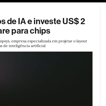
ESG
Soluções de publicidade
Bloomberg Línea
Assina
s de IA e investe US$ 2
are para chips
sys, empresa especializada em projetar o layout
 de inteligência artificial