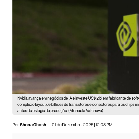
Nvidia avança em negócios de IA e investe US$ 2 bi em fabricante de soft
complexo layout de bilhões de transistores e conectores para os chips 
antes do estágio de produção
(Michaela Vatcheva)
Por
Shona Ghosh
01 de Dezembro, 2025 | 12:03 PM