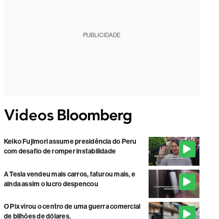
PUBLICIDADE
Keiko Fujimori assume presidência do Peru
com desafio de romper instabilidade
A Tesla vendeu mais carros, faturou mais, e
ainda assim o lucro despencou
O Pix virou o centro de uma guerra comercial
de bilhões de dólares.