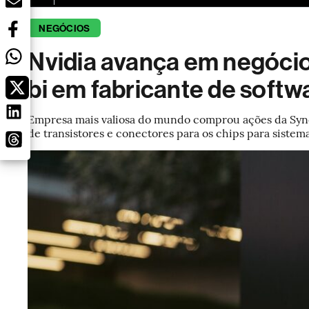
NEGÓCIOS
Nvidia avança em negócio
bi em fabricante de softw
Empresa mais valiosa do mundo comprou ações da Synop
de transistores e conectores para os chips para sistemas