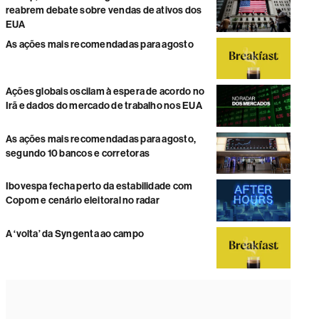
reabrem debate sobre vendas de ativos dos
EUA
As ações mais recomendadas para agosto
Ações globais oscilam à espera de acordo no
Irã e dados do mercado de trabalho nos EUA
As ações mais recomendadas para agosto,
segundo 10 bancos e corretoras
Ibovespa fecha perto da estabilidade com
Copom e cenário eleitoral no radar
A ‘volta’ da Syngenta ao campo