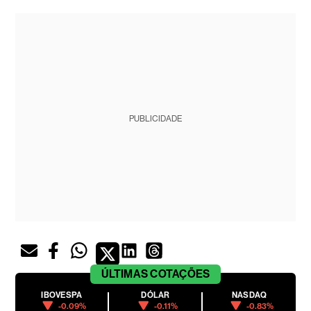
PUBLICIDADE
ÚLTIMAS
COTAÇÕES
IBOVESPA
DÓLAR
NASDAQ
-0.09%
-0.11%
-0.83%