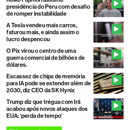
presidência do Peru com desafio
de romper instabilidade
A Tesla vendeu mais carros,
faturou mais, e ainda assim o
lucro despencou
O Pix virou o centro de uma
guerra comercial de bilhões de
dólares.
Escassez de chips de memória
para IA pode se estender além de
2030, diz CEO da SK Hynix
Trump diz que trégua com Irã
acabou após novos ataques dos
EUA: ‘perda de tempo'