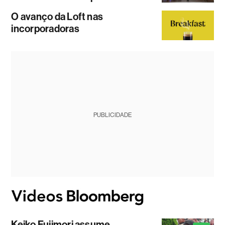
O avanço da Loft nas
incorporadoras
PUBLICIDADE
Keiko Fujimori assume