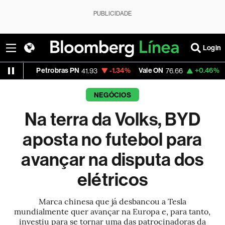
PUBLICIDADE
Login
trobras PN
-1.34%
Vale ON
+0.46%
Itaú PN
41.93
76.66
42.3
NEGÓCIOS
Na terra da Volks, BYD
aposta no futebol para
avançar na disputa dos
elétricos
Marca chinesa que já desbancou a Tesla
mundialmente quer avançar na Europa e, para tanto,
investiu para se tornar uma das patrocinadoras da