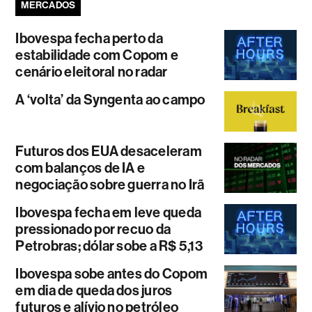
MERCADOS
Ibovespa fecha perto da
estabilidade com Copom e
cenário eleitoral no radar
A ‘volta’ da Syngenta ao campo
Futuros dos EUA desaceleram
com balanços de IA e
negociação sobre guerra no Irã
Ibovespa fecha em leve queda
pressionado por recuo da
Petrobras; dólar sobe a R$ 5,13
Ibovespa sobe antes do Copom
em dia de queda dos juros
futuros e alívio no petróleo