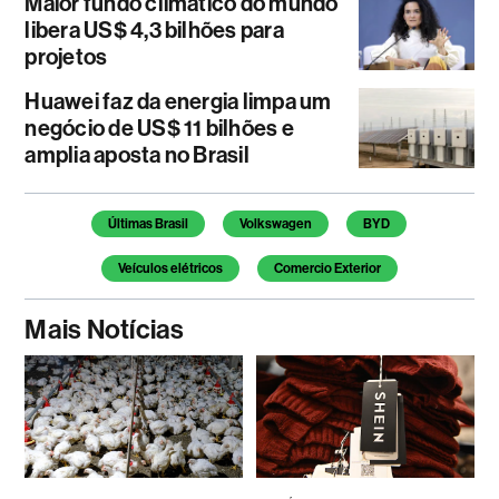
Maior fundo climático do mundo
libera US$ 4,3 bilhões para
projetos
Huawei faz da energia limpa um
negócio de US$ 11 bilhões e
amplia aposta no Brasil
Temas deste artigo
Últimas Brasil
Volkswagen
BYD
Veículos elétricos
Comercio Exterior
Mais Notícias