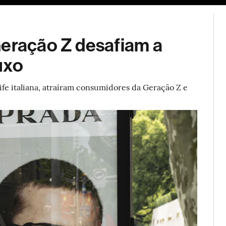
ESG
Soluções de publicidade
Bloomberg Línea
Assina
Geração Z desafiam a
uxo
ife italiana, atraíram consumidores da Geração Z e