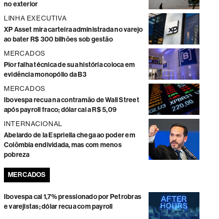
no exterior
LINHA EXECUTIVA
XP Asset mira carteira administrada no varejo
ao bater R$ 300 bilhões sob gestão
MERCADOS
Pior falha técnica de sua história coloca em
evidência monopólio da B3
MERCADOS
Ibovespa recua na contramão de Wall Street
após payroll fraco; dólar cai a R$ 5,09
INTERNACIONAL
Abelardo de la Espriella chega ao poder em
Colômbia endividada, mas com menos
pobreza
MERCADOS
Ibovespa cai 1,7% pressionado por Petrobras
e varejistas; dólar recua com payroll