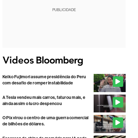
PUBLICIDADE
Keiko Fujimori assume presidência do Peru
com desafio de romper instabilidade
A Tesla vendeu mais carros, faturou mais, e
ainda assim o lucro despencou
O Pix virou o centro de uma guerra comercial
de bilhões de dólares.