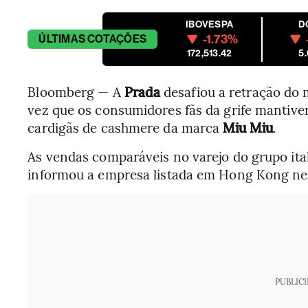
IBOVESPA
D
-1.73%
ÚLTIMAS
COTAÇÕES
172,513.42
5
Bloomberg — A
Prada
desafiou a retração do 
vez que os consumidores fãs da grife mantive
cardigãs de cashmere da marca
Miu Miu
.
As vendas comparáveis no varejo do grupo ita
informou a empresa listada em Hong Kong nes
PUBLIC