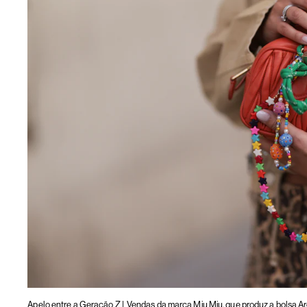
Apelo entre a Geração Z |
Vendas da marca Miu Miu, que produz a bolsa Ar