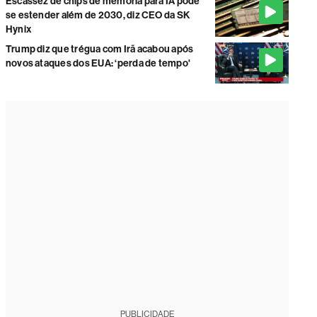
Escassez de chips de memória para IA pode
se estender além de 2030, diz CEO da SK
Hynix
Trump diz que trégua com Irã acabou após
novos ataques dos EUA: ‘perda de tempo'
PUBLICIDADE