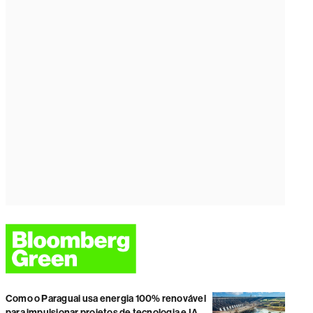
Como o Paraguai usa energia 100% renovável
para impulsionar projetos de tecnologia e IA