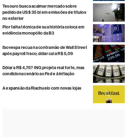
Tesouro busca acalmar mercado sobre
pedido de US$ 35 bi em emissões de títulos
no exterior
Pior falha técnica de sua história coloca em
evidência monopólio da B3
Ibovespa recua na contramão de Wall Street
após payroll fraco; dólar cai a R$ 5,09
Dólar a R$ 4,75? ING projeta real forte, mas
condiciona cenário ao Fed e à inflação
A expansão da Riachuelo com novas lojas