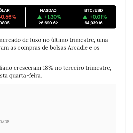
ÓLAR
NASDAQ
BTC/USD
-0.56%
+1.30%
+0.01%
.0805
26,690.62
64,939.16
mercado de luxo no último trimestre, uma
ram as compras de bolsas Arcadie e os
liano cresceram 18% no terceiro trimestre,
ta quarta-feira.
IDADE