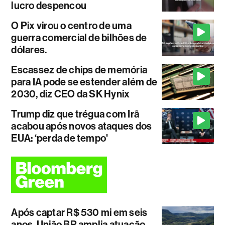
lucro despencou
O Pix virou o centro de uma
guerra comercial de bilhões de
dólares.
Escassez de chips de memória
para IA pode se estender além de
2030, diz CEO da SK Hynix
Trump diz que trégua com Irã
acabou após novos ataques dos
EUA: ‘perda de tempo'
Após captar R$ 530 mi em seis
anos, União BR amplia atuação