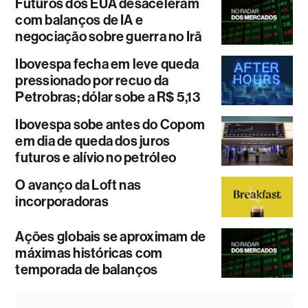
Futuros dos EUA desaceleram
com balanços de IA e
negociação sobre guerra no Irã
Ibovespa fecha em leve queda
pressionado por recuo da
Petrobras; dólar sobe a R$ 5,13
Ibovespa sobe antes do Copom
em dia de queda dos juros
futuros e alívio no petróleo
O avanço da Loft nas
incorporadoras
Ações globais se aproximam de
máximas históricas com
temporada de balanços