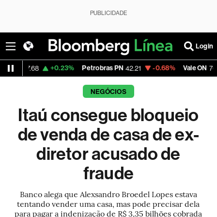
PUBLICIDADE
Login
+0.23%
Petrobras PN
-0.68%
Vale ON
+0
.68
42.21
76.73
NEGÓCIOS
Itaú consegue bloqueio
de venda de casa de ex-
diretor acusado de
fraude
Banco alega que Alexsandro Broedel Lopes estava
tentando vender uma casa, mas pode precisar dela
para pagar a indenização de R$ 3,35 bilhões cobrada