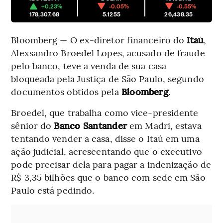
+0.23%
-0.05%
-0.55%
178,307.68
5.1255
26,438.35
Bloomberg — O ex-diretor financeiro do
Itaú
,
Alexsandro Broedel Lopes, acusado de fraude
pelo banco, teve a venda de sua casa
bloqueada pela Justiça de São Paulo, segundo
documentos obtidos pela
Bloomberg
.
Broedel, que trabalha como vice-presidente
sênior do
Banco Santander
em Madri, estava
tentando vender a casa, disse o Itaú em uma
ação judicial, acrescentando que o executivo
pode precisar dela para pagar a indenização de
R$ 3,35 bilhões que o banco com sede em São
Paulo está pedindo.