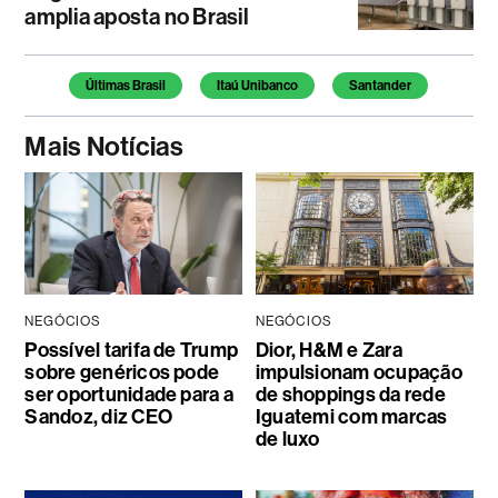
amplia aposta no Brasil
Temas deste artigo
Últimas Brasil
Itaú Unibanco
Santander
Mais Notícias
NEGÓCIOS
NEGÓCIOS
Possível tarifa de Trump
Dior, H&M e Zara
sobre genéricos pode
impulsionam ocupação
ser oportunidade para a
de shoppings da rede
Sandoz, diz CEO
Iguatemi com marcas
de luxo