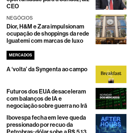
CEO
NEGÓCIOS
Dior, H&M e Zara impulsionam
ocupação de shoppings da rede
Iguatemi com marcas de luxo
MERCADOS
A ‘volta’ da Syngenta ao campo
Futuros dos EUA desaceleram
com balanços de IA e
negociação sobre guerra no Irã
Ibovespa fecha em leve queda
pressionado por recuo da
Petrobras; dólar sobe a R$ 5,13