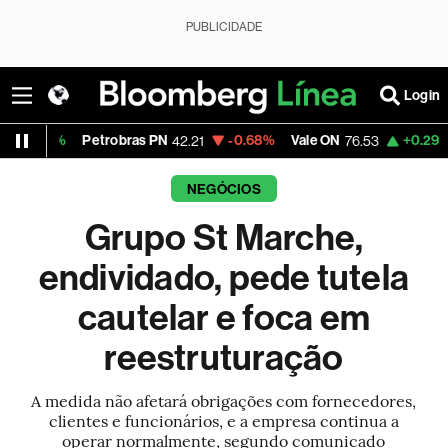
PUBLICIDADE
Login
1%
Petrobras PN
-0.68%
Vale ON
+0.29%
Itaú 
42.21
76.53
NEGÓCIOS
Grupo St Marche,
endividado, pede tutela
cautelar e foca em
reestruturação
A medida não afetará obrigações com fornecedores,
clientes e funcionários, e a empresa continua a
operar normalmente, segundo comunicado