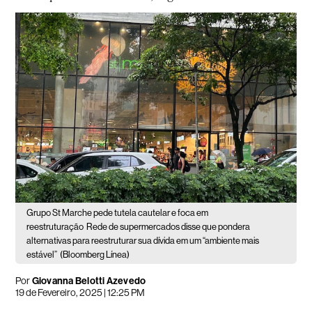
Grupo St Marche pede tutela cautelar e foca em
reestruturação
Rede de supermercados disse que pondera
alternativas para reestruturar sua dívida em um “ambiente mais
estável”
(Bloomberg Línea)
Por
Giovanna Belotti Azevedo
19 de Fevereiro, 2025 | 12:25 PM