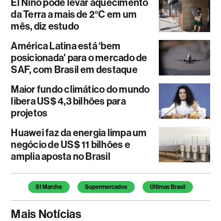
El Niño pode levar aquecimento
da Terra a mais de 2°C em um
mês, diz estudo
América Latina está ‘bem
posicionada' para o mercado de
SAF, com Brasil em destaque
Maior fundo climático do mundo
libera US$ 4,3 bilhões para
projetos
Huawei faz da energia limpa um
negócio de US$ 11 bilhões e
amplia aposta no Brasil
Temas deste artigo
St Marche
Supermercados
Últimas Brasil
Mais Notícias