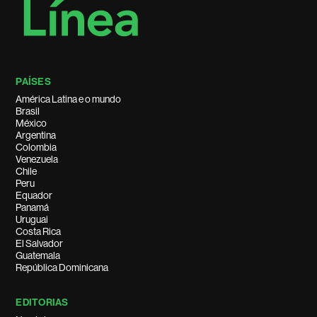
PAÍSES
América Latina e o mundo
Brasil
México
Argentina
Colombia
Venezuela
Chile
Peru
Equador
Panamá
Uruguai
Costa Rica
El Salvador
Guatemala
República Dominicana
EDITORIAS