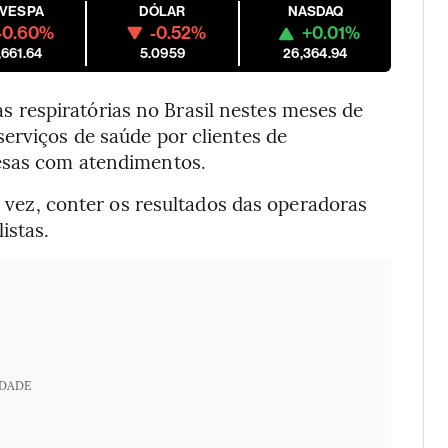
OVESPA
DÓLAR
NASDAQ
-0.60%
-0.52%
+0.01%
,661.64
5.0959
26,364.94
respiratórias no Brasil nestes meses de
erviços de saúde por clientes de
pesas com atendimentos.
ua vez, conter os resultados das operadoras
istas.
IDADE