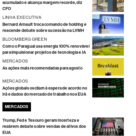
acumulado e alcança margem recorde, diz
CFO
LINHA EXECUTIVA
Bernard Arnault troca comando de holding e
reacende debate sobre sucessão na LVMH
BLOOMBERG GREEN
Como o Paraguai usa energia 100% renovável
para impulsionar projetos de tecnologia e IA
MERCADOS
As ações mais recomendadas para agosto
MERCADOS
Ações globais oscilam à espera de acordo no
Irã e dados do mercado de trabalho nos EUA
MERCADOS
Trump, Fed e Tesouro geram incerteza e
reabrem debate sobre vendas de ativos dos
EUA