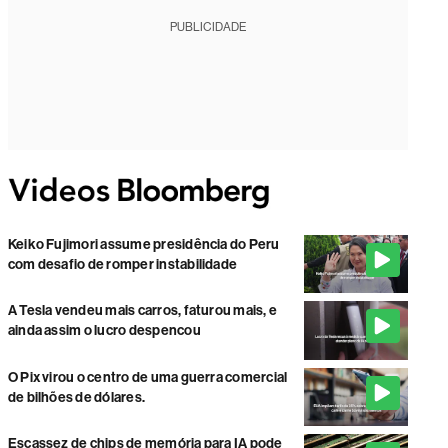
PUBLICIDADE
Keiko Fujimori assume presidência do Peru
com desafio de romper instabilidade
A Tesla vendeu mais carros, faturou mais, e
ainda assim o lucro despencou
O Pix virou o centro de uma guerra comercial
de bilhões de dólares.
Escassez de chips de memória para IA pode