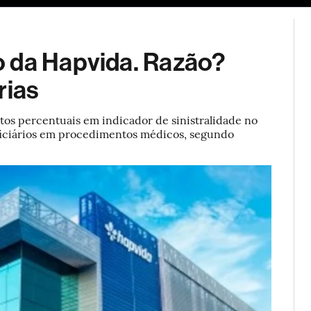
ESG
Soluções de publicidade
Bloomberg Línea
Assina
o da Hapvida. Razão?
rias
os percentuais em indicador de sinistralidade no
ficiários em procedimentos médicos, segundo