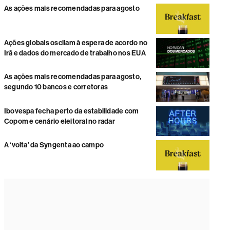
As ações mais recomendadas para agosto
Ações globais oscilam à espera de acordo no
Irã e dados do mercado de trabalho nos EUA
As ações mais recomendadas para agosto,
segundo 10 bancos e corretoras
Ibovespa fecha perto da estabilidade com
Copom e cenário eleitoral no radar
A ‘volta’ da Syngenta ao campo