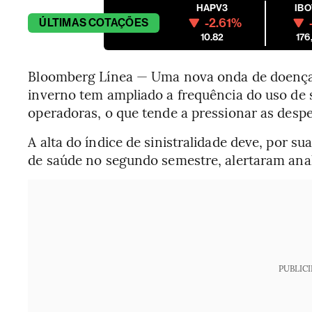
HAPV3
IB
-2.61%
ÚLTIMAS
COTAÇÕES
10.82
176
Bloomberg Línea — Uma nova onda de doenças 
inverno tem ampliado a frequência do uso de s
operadoras, o que tende a pressionar as des
A alta do índice de sinistralidade deve, por s
de saúde no segundo semestre, alertaram anal
PUBLIC