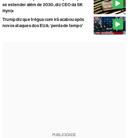
se estender além de 2030, diz CEO da SK
Hynix
Trump diz que trégua com Irã acabou após
novos ataques dos EUA: ‘perda de tempo'
PUBLICIDADE