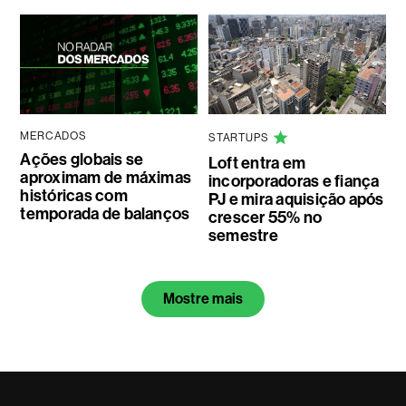
MERCADOS
STARTUPS
Ações globais se
Loft entra em
aproximam de máximas
incorporadoras e fiança
históricas com
PJ e mira aquisição após
temporada de balanços
crescer 55% no
semestre
Mostre mais