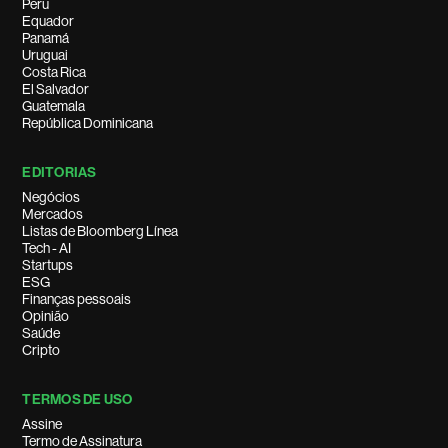
Peru
Equador
Panamá
Uruguai
Costa Rica
El Salvador
Guatemala
República Dominicana
EDITORIAS
Negócios
Mercados
Listas de Bloomberg Línea
Tech - AI
Startups
ESG
Finanças pessoais
Opinião
Saúde
Cripto
TERMOS DE USO
Assine
Termo de Assinatura