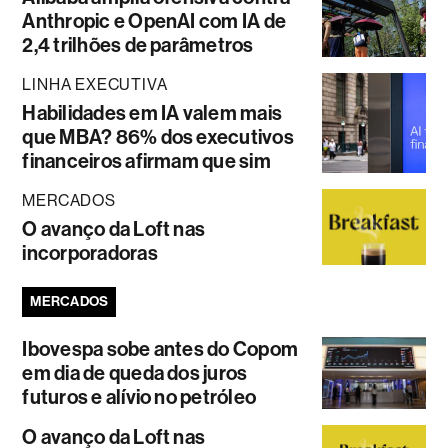
Anthropic e OpenAI com IA de
2,4 trilhões de parâmetros
LINHA EXECUTIVA
Habilidades em IA valem mais
que MBA? 86% dos executivos
financeiros afirmam que sim
MERCADOS
O avanço da Loft nas
incorporadoras
MERCADOS
Ibovespa sobe antes do Copom
em dia de queda dos juros
futuros e alívio no petróleo
O avanço da Loft nas