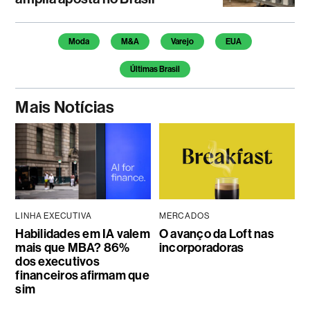
Temas deste artigo
Moda
M&A
Varejo
EUA
Últimas Brasil
Mais Notícias
LINHA EXECUTIVA
MERCADOS
Habilidades em IA valem
O avanço da Loft nas
mais que MBA? 86%
incorporadoras
dos executivos
financeiros afirmam que
sim