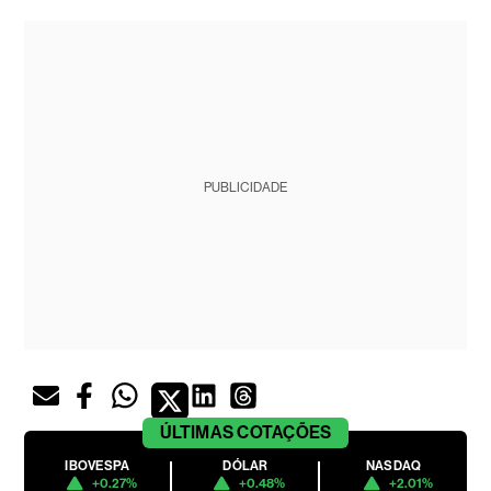
PUBLICIDADE
ÚLTIMAS
COTAÇÕES
IBOVESPA
DÓLAR
NASDAQ
+0.27%
+0.48%
+2.01%