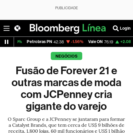
PUBLICIDADE
Login
%
Petrobras PN
-1.56%
Vale ON
+2.08%
Itaú P
42.38
76.19
NEGÓCIOS
Fusão de Forever 21 e
outras marcas de moda
com JCPenney cria
gigante do varejo
O Sparc Group e a JCPenney se juntaram para formar
a Catalyst Brands, que tem cerca de US$ 9 bilhões de
receita, 1.800 lojas, 60 mil funcionários e US$ 1 bilhão