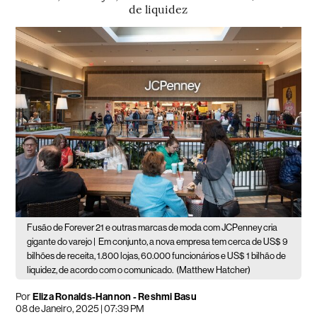
de liquidez
Fusão de Forever 21 e outras marcas de moda com JCPenney cria
gigante do varejo |
Em conjunto, a nova empresa tem cerca de US$ 9
bilhões de receita, 1.800 lojas, 60.000 funcionários e US$ 1 bilhão de
liquidez, de acordo com o comunicado.
(Matthew Hatcher)
Por
Eliza Ronalds-Hannon - Reshmi Basu
08 de Janeiro, 2025 | 07:39 PM