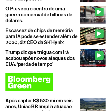
O Pix virou o centro de uma
guerra comercial de bilhões de
dólares.
Escassez de chips de memória
para IA pode se estender além de
2030, diz CEO da SK Hynix
Trump diz que trégua com Irã
acabou após novos ataques dos
EUA: ‘perda de tempo'
Após captar R$ 530 mi em seis
anos, União BR amplia atuação