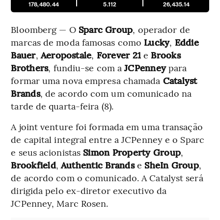
178,480.44
5.112
26,435.14
Bloomberg — O
Sparc Group
, operador de
marcas de moda famosas como
Lucky
,
Eddie
Bauer
,
Aeropostale
,
Forever 21
e
Brooks
Brothers
, fundiu-se com a
JCPenney
para
formar uma nova empresa chamada
Catalyst
Brands
, de acordo com um comunicado na
tarde de quarta-feira (8).
A joint venture foi formada em uma transação
de capital integral entre a JCPenney e o Sparc
e seus acionistas
Simon Property Group
,
Brookfield
,
Authentic Brands
e
SheIn Group
,
de acordo com o comunicado. A Catalyst será
dirigida pelo ex-diretor executivo da
JCPenney, Marc Rosen.