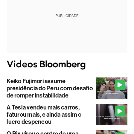
PUBLICIDADE
Keiko Fujimori assume
presidência do Peru com desafio
de romper instabilidade
A Tesla vendeu mais carros,
faturou mais, e ainda assim o
lucro despencou
O Pix virou o centro de uma