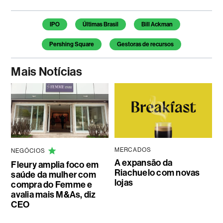
Temas deste artigo
IPO
Últimas Brasil
Bill Ackman
Pershing Square
Gestoras de recursos
Mais Notícias
MERCADOS
NEGÓCIOS
A expansão da
Fleury amplia foco em
Riachuelo com novas
saúde da mulher com
lojas
compra do Femme e
avalia mais M&As, diz
CEO