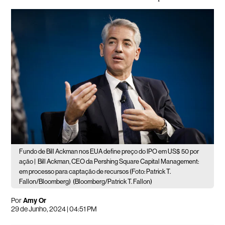
Fundo de Bill Ackman nos EUA define preço do IPO em US$ 50 por
ação |
Bill Ackman, CEO da Pershing Square Capital Management:
em processo para captação de recursos (Foto: Patrick T.
Fallon/Bloomberg)
(Bloomberg/Patrick T. Fallon)
Por
Amy Or
29 de Junho, 2024 | 04:51 PM