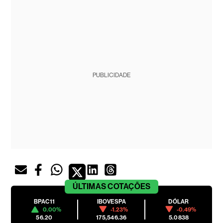
PUBLICIDADE
ÚLTIMAS
COTAÇÕES
BPAC11
IBOVESPA
DÓLAR
0.00%
-1.23%
-0.49%
56.20
175,546.36
5.0838