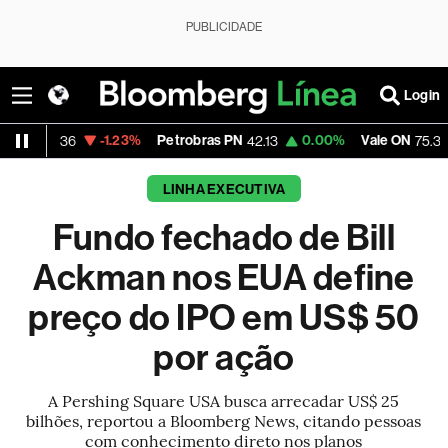
PUBLICIDADE
Login
-1.23%
Petrobras PN
0.00%
Vale ON
0.00
36
42.13
75.39
LINHA EXECUTIVA
Fundo fechado de Bill
Ackman nos EUA define
preço do IPO em US$ 50
por ação
A Pershing Square USA busca arrecadar US$ 25
bilhões, reportou a Bloomberg News, citando pessoas
com conhecimento direto nos planos