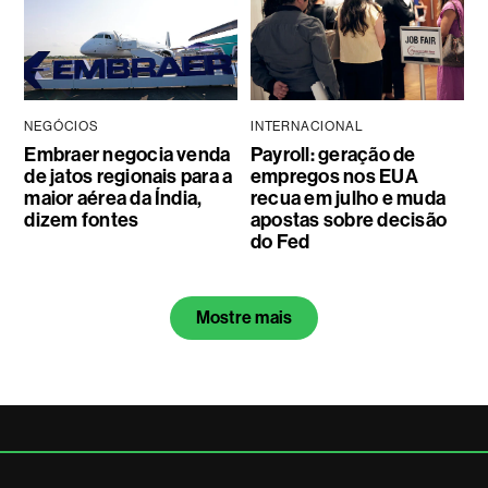
NEGÓCIOS
INTERNACIONAL
Embraer negocia venda
Payroll: geração de
de jatos regionais para a
empregos nos EUA
maior aérea da Índia,
recua em julho e muda
dizem fontes
apostas sobre decisão
do Fed
Mostre mais