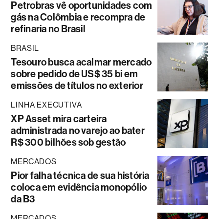
Petrobras vê oportunidades com
gás na Colômbia e recompra de
refinaria no Brasil
BRASIL
Tesouro busca acalmar mercado
sobre pedido de US$ 35 bi em
emissões de títulos no exterior
LINHA EXECUTIVA
XP Asset mira carteira
administrada no varejo ao bater
R$ 300 bilhões sob gestão
MERCADOS
Pior falha técnica de sua história
coloca em evidência monopólio
da B3
MERCADOS