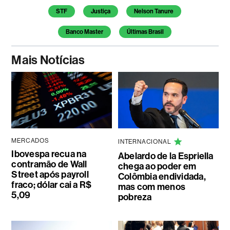
Temas deste artigo
STF
Justiça
Nelson Tanure
Banco Master
Últimas Brasil
Mais Notícias
MERCADOS
INTERNACIONAL
Ibovespa recua na
Abelardo de la Espriella
contramão de Wall
chega ao poder em
Street após payroll
Colômbia endividada,
fraco; dólar cai a R$
mas com menos
5,09
pobreza