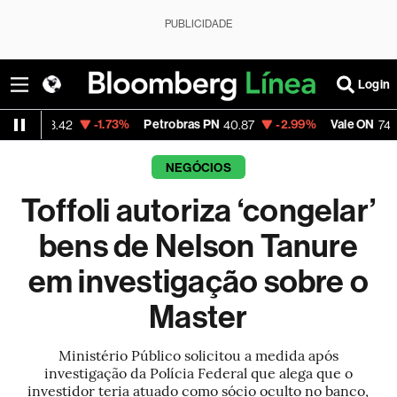
PUBLICIDADE
Login
-1.73%
Petrobras PN
-2.99%
Vale ON
-0.5
.42
40.87
74.97
NEGÓCIOS
Toffoli autoriza ‘congelar’
bens de Nelson Tanure
em investigação sobre o
Master
Ministério Público solicitou a medida após
investigação da Polícia Federal que alega que o
investidor teria atuado como sócio oculto no banco,