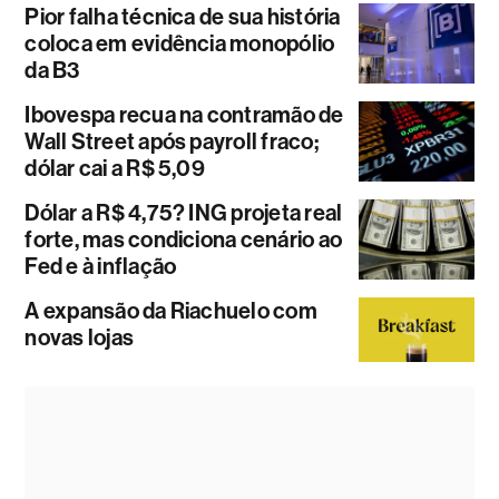
Pior falha técnica de sua história
coloca em evidência monopólio
da B3
Ibovespa recua na contramão de
Wall Street após payroll fraco;
dólar cai a R$ 5,09
Dólar a R$ 4,75? ING projeta real
forte, mas condiciona cenário ao
Fed e à inflação
A expansão da Riachuelo com
novas lojas