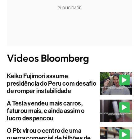
PUBLICIDADE
Keiko Fujimori assume
presidência do Peru com desafio
de romper instabilidade
A Tesla vendeu mais carros,
faturou mais, e ainda assim o
lucro despencou
O Pix virou o centro de uma
guerra comercial de bilhões de