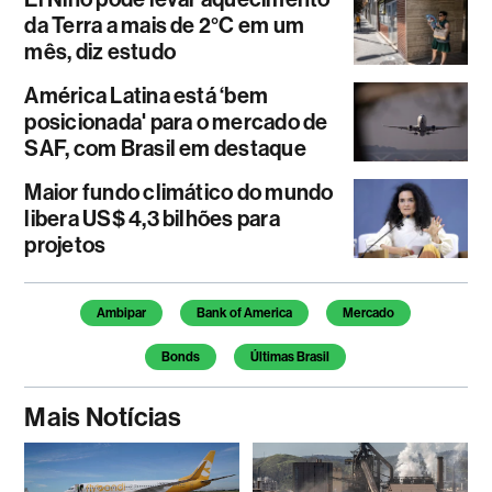
da Terra a mais de 2°C em um
mês, diz estudo
América Latina está ‘bem
posicionada' para o mercado de
SAF, com Brasil em destaque
Maior fundo climático do mundo
libera US$ 4,3 bilhões para
projetos
Temas deste artigo
Ambipar
Bank of America
Mercado
Bonds
Últimas Brasil
Mais Notícias