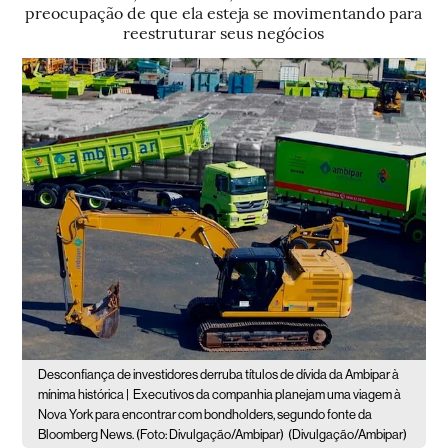
preocupação de que ela esteja se movimentando para
reestruturar seus negócios
Desconfiança de investidores derruba títulos de dívida da Ambipar à
mínima histórica |
Executivos da companhia planejam uma viagem à
Nova York para encontrar com bondholders, segundo fonte da
Bloomberg News. (Foto: Divulgação/Ambipar)
(Divulgação/Ambipar)