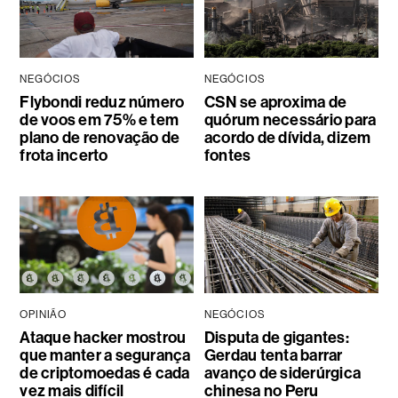
NEGÓCIOS
NEGÓCIOS
Flybondi reduz número
CSN se aproxima de
de voos em 75% e tem
quórum necessário para
plano de renovação de
acordo de dívida, dizem
frota incerto
fontes
OPINIÃO
NEGÓCIOS
Ataque hacker mostrou
Disputa de gigantes:
que manter a segurança
Gerdau tenta barrar
de criptomoedas é cada
avanço de siderúrgica
vez mais difícil
chinesa no Peru