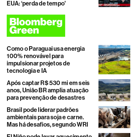
EUA: ‘perda de tempo'
Como o Paraguai usa energia
100% renovável para
impulsionar projetos de
tecnologia e IA
Após captar R$ 530 mi em seis
anos, União BR amplia atuação
para prevenção de desastres
Brasil pode liderar padrões
ambientais para soja e carne.
Mas há desafios, segundo WRI
El Niño pode levar aquecimento