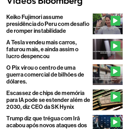
Keiko Fujimori assume
presidência do Peru com desafio
de romper instabilidade
A Tesla vendeu mais carros,
faturou mais, e ainda assim o
lucro despencou
O Pix virou o centro de uma
guerra comercial de bilhões de
dólares.
Escassez de chips de memória
para IA pode se estender além de
2030, diz CEO da SK Hynix
Trump diz que trégua com Irã
acabou após novos ataques dos