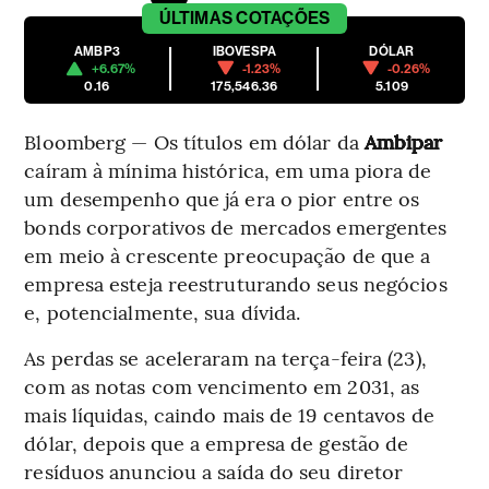
ÚLTIMAS
COTAÇÕES
AMBP3
IBOVESPA
DÓLAR
+6.67%
-1.23%
-0.26%
0.16
175,546.36
5.109
Bloomberg — Os títulos em dólar da
Ambipar
caíram à mínima histórica, em uma piora de
um desempenho que já era o pior entre os
bonds corporativos de mercados emergentes
em meio à crescente preocupação de que a
empresa esteja reestruturando seus negócios
e, potencialmente, sua dívida.
As perdas se aceleraram na terça-feira (23),
com as notas com vencimento em 2031, as
mais líquidas, caindo mais de 19 centavos de
dólar, depois que a empresa de gestão de
resíduos anunciou a saída do seu diretor