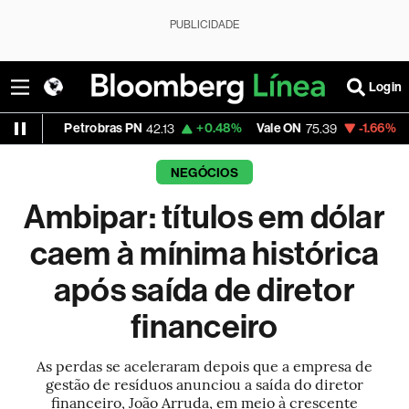
PUBLICIDADE
Login
Petrobras PN
+0.48%
Vale ON
-1.66%
Itaú PN
42.13
75.39
41.
NEGÓCIOS
Ambipar: títulos em dólar
caem à mínima histórica
após saída de diretor
financeiro
As perdas se aceleraram depois que a empresa de
gestão de resíduos anunciou a saída do diretor
financeiro, João Arruda, em meio à crescente