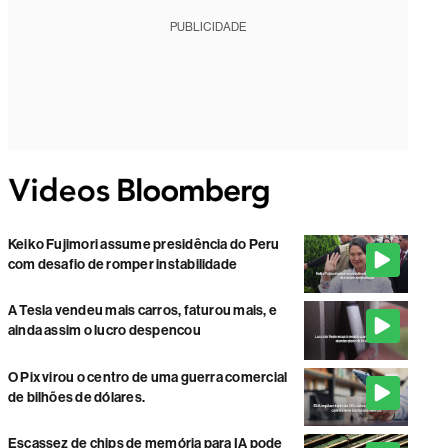
PUBLICIDADE
Keiko Fujimori assume presidência do Peru
com desafio de romper instabilidade
A Tesla vendeu mais carros, faturou mais, e
ainda assim o lucro despencou
O Pix virou o centro de uma guerra comercial
de bilhões de dólares.
Escassez de chips de memória para IA pode