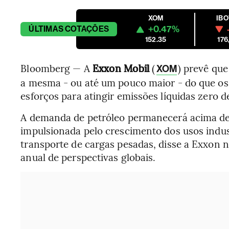
XOM
IB
+0.47%
ÚLTIMAS
COTAÇÕES
152.35
176
Bloomberg — A
Exxon Mobil
(
) prevê qu
XOM
a mesma - ou até um pouco maior - do que os 
esforços para atingir emissões líquidas zero 
A demanda de petróleo permanecerá acima de 1
impulsionada pelo crescimento dos usos indu
transporte de cargas pesadas, disse a Exxon n
anual de perspectivas globais.