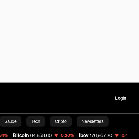
Login
Saúde
Tech
Cripto
Newsletters
in
64,658.60
Ibov
176,957.20
Petrobras
-0.20%
-0.43%
tartups
Linha Executiva
Opinião
Vídeos