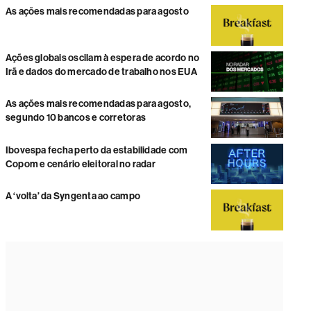
As ações mais recomendadas para agosto
Ações globais oscilam à espera de acordo no
Irã e dados do mercado de trabalho nos EUA
As ações mais recomendadas para agosto,
segundo 10 bancos e corretoras
Ibovespa fecha perto da estabilidade com
Copom e cenário eleitoral no radar
A ‘volta’ da Syngenta ao campo