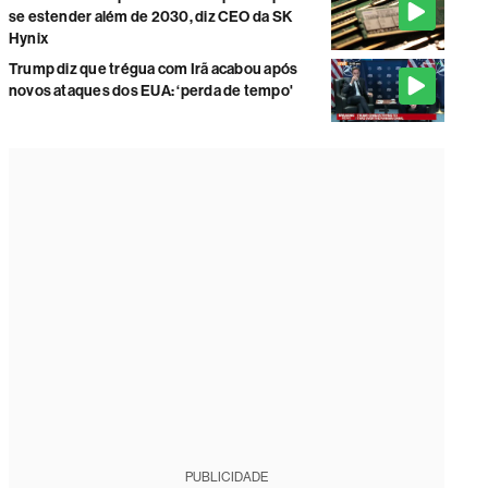
se estender além de 2030, diz CEO da SK
Hynix
Trump diz que trégua com Irã acabou após
novos ataques dos EUA: ‘perda de tempo'
PUBLICIDADE