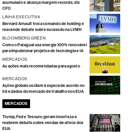
acumulado e alcança margem recorde, diz
CFO
LINHA EXECUTIVA
Bernard Arnault troca comando de holding e
reacende debate sobre sucessão na LVMH
BLOOMBERG GREEN
Como o Paraguai usa energia 100% renovável
para impulsionar projetos de tecnologia e IA
MERCADOS
As ações mais recomendadas para agosto
MERCADOS
Ações globais oscilam à espera de acordo no
Irã e dados do mercado de trabalho nos EUA
MERCADOS
Trump, Fed e Tesouro geram incerteza e
reabrem debate sobre vendas de ativos dos
EUA