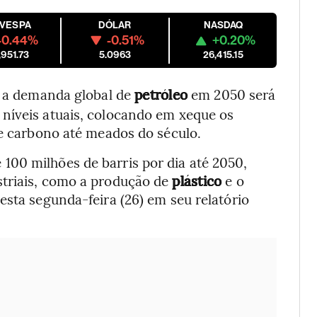
OVESPA
DÓLAR
NASDAQ
-0.44%
-0.51%
+0.20%
,951.73
5.0963
26,415.15
e a demanda global de
petróleo
em 2050 será
níveis atuais, colocando em xeque os
de carbono até meados do século.
00 milhões de barris por dia até 2050,
striais, como a produção de
plástico
e o
esta segunda-feira (26) em seu relatório