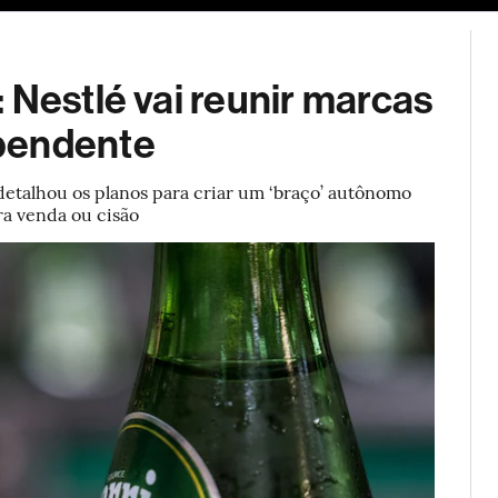
ESG
Soluções de publicidade
Bloomberg Línea
Assina
 Nestlé vai reunir marcas
pendente
etalhou os planos para criar um ‘braço’ autônomo
ra venda ou cisão