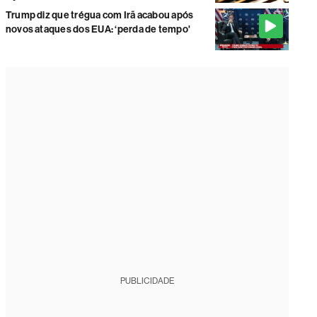
Trump diz que trégua com Irã acabou após
novos ataques dos EUA: ‘perda de tempo'
PUBLICIDADE