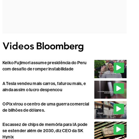
Keiko Fujimori assume presidência do Peru
com desafio de romper instabilidade
A Tesla vendeu mais carros, faturou mais, e
ainda assim o lucro despencou
O Pix virou o centro de uma guerra comercial
de bilhões de dólares.
Escassez de chips de memória para IA pode
se estender além de 2030, diz CEO da SK
Hynix