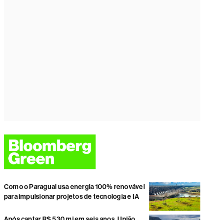
Como o Paraguai usa energia 100% renovável
para impulsionar projetos de tecnologia e IA
Após captar R$ 530 mi em seis anos, União