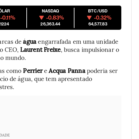
ÓLAR
NASDAQ
BTC/USD
-0.11%
-0.83%
-0.32%
.1224
26,363.44
64,577.83
arcas de
água
engarrafada em uma unidade
vo CEO,
Laurent Freixe
, busca impulsionar o
do mundo.
cas como
Perrier
e
Acqua Panna
poderia ser
cio de água, que tem apresentado
stres.
IDADE