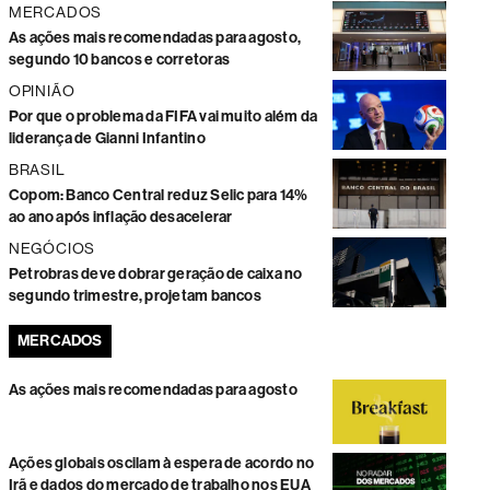
MERCADOS
As ações mais recomendadas para agosto,
segundo 10 bancos e corretoras
OPINIÃO
Por que o problema da FIFA vai muito além da
liderança de Gianni Infantino
BRASIL
Copom: Banco Central reduz Selic para 14%
ao ano após inflação desacelerar
NEGÓCIOS
Petrobras deve dobrar geração de caixa no
segundo trimestre, projetam bancos
MERCADOS
As ações mais recomendadas para agosto
Ações globais oscilam à espera de acordo no
Irã e dados do mercado de trabalho nos EUA