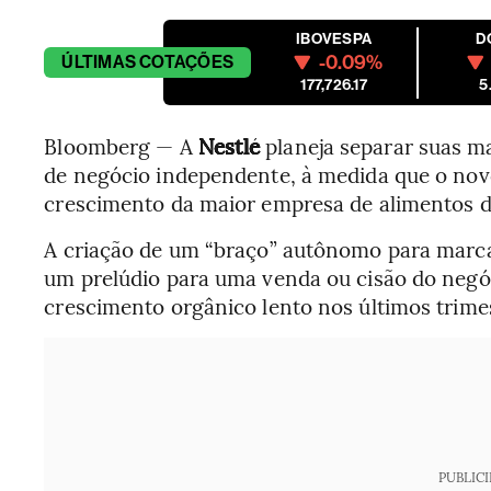
IBOVESPA
D
-0.09%
ÚLTIMAS
COTAÇÕES
177,726.17
5
Bloomberg — A
Nestlé
planeja separar suas m
de negócio independente, à medida que o no
crescimento da maior empresa de alimentos 
A criação de um “braço” autônomo para mar
um prelúdio para uma venda ou cisão do negó
crescimento orgânico lento nos últimos trime
PUBLIC