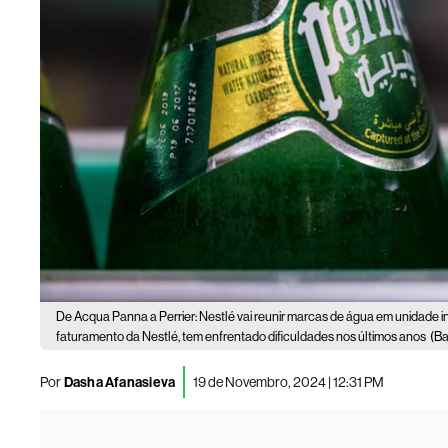
De Acqua Panna a Perrier: Nestlé vai reunir marcas de água em unidade 
faturamento da Nestlé, tem enfrentado dificuldades nos últimos anos
(Ba
Por
Dasha Afanasieva
19 de Novembro, 2024 | 12:31 PM