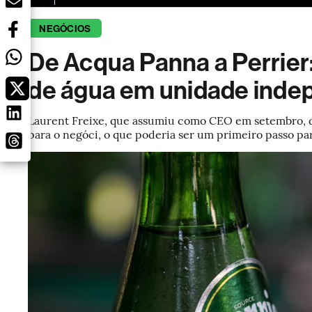
NEGÓCIOS
De Acqua Panna a Perrier:
de água em unidade inde
Laurent Freixe, que assumiu como CEO em setembro, d
para o negóci, o que poderia ser um primeiro passo pa