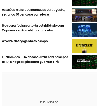
As ações mais recomendadas para agosto,
segundo 10 bancos e corretoras
Ibovespa fecha perto da estabilidade com
Copom e cenário eleitoral no radar
A ‘volta’ da Syngenta ao campo
Futuros dos EUA desaceleram com balanços
de IA e negociação sobre guerra no Irã
PUBLICIDADE