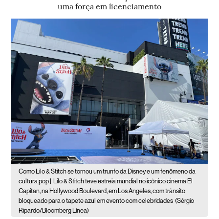
uma força em licenciamento
Como Lilo & Stitch se tornou um trunfo da Disney e um fenômeno da
cultura pop |
Lilo & Stitch teve estreia mundial no icônico cinema El
Capitan, na Hollywood Boulevard, em Los Angeles, com trânsito
bloqueado para o tapete azul em evento com celebridades
(Sérgio
Ripardo/Bloomberg Línea)