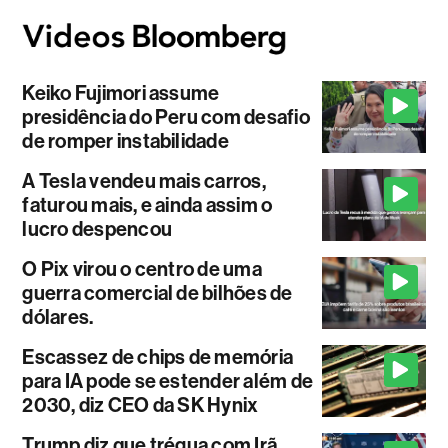
Keiko Fujimori assume
presidência do Peru com desafio
de romper instabilidade
A Tesla vendeu mais carros,
faturou mais, e ainda assim o
lucro despencou
O Pix virou o centro de uma
guerra comercial de bilhões de
dólares.
Escassez de chips de memória
para IA pode se estender além de
2030, diz CEO da SK Hynix
Trump diz que trégua com Irã