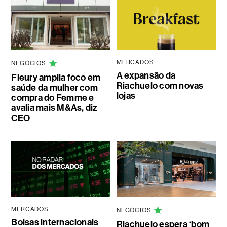
MERCADOS
NEGÓCIOS
A expansão da
Fleury amplia foco em
Riachuelo com novas
saúde da mulher com
lojas
compra do Femme e
avalia mais M&As, diz
CEO
MERCADOS
NEGÓCIOS
Bolsas internacionais
Riachuelo espera ‘bom