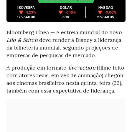
IBOVESPA
DÓLAR
NASDAQ
-1.23%
-0.18%
-0.06%
175,546.36
5.10
26,348.35
Bloomberg Línea — A estreia mundial do novo
Lilo & Stitch
deve render à Disney a liderança
da bilheteria mundial, segundo projeções de
empresas de pesquisas de mercado.
A produção em formato
live-action
(filme feito
com atores reais, em vez de animação) chegou
aos cinemas brasileiros nesta quinta-feira (22),
também com essa expectativa de liderança.