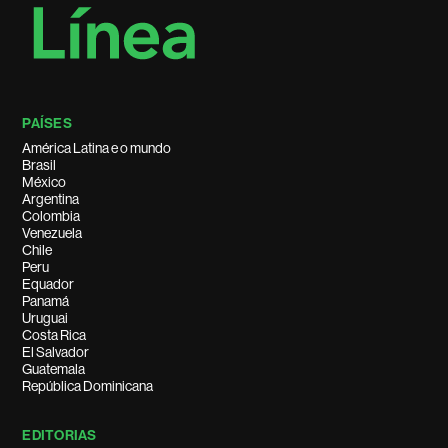
PAÍSES
América Latina e o mundo
Brasil
México
Argentina
Colombia
Venezuela
Chile
Peru
Equador
Panamá
Uruguai
Costa Rica
El Salvador
Guatemala
República Dominicana
EDITORIAS