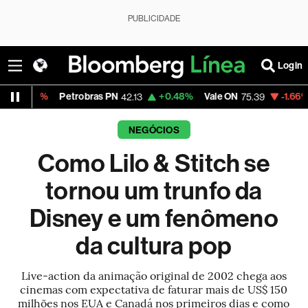
PUBLICIDADE
Login
Petrobras PN
+0.48%
Vale ON
-1.66%
Itaú PN
42.13
75.39
41.
NEGÓCIOS
Como Lilo & Stitch se
tornou um trunfo da
Disney e um fenômeno
da cultura pop
Live-action da animação original de 2002 chega aos
cinemas com expectativa de faturar mais de US$ 150
milhões nos EUA e Canadá nos primeiros dias e como