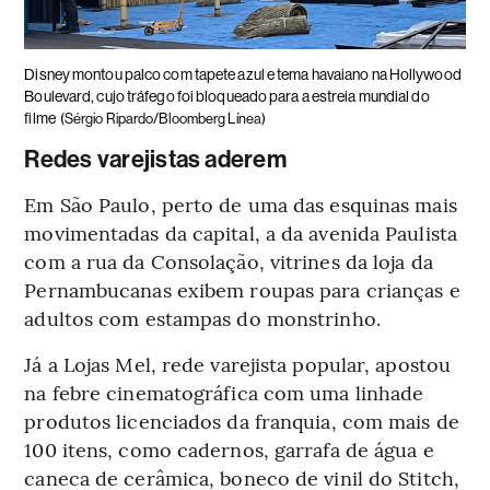
Disney montou palco com tapete azul e tema havaiano na Hollywood
Boulevard, cujo tráfego foi bloqueado para a estreia mundial do
filme
(Sérgio Ripardo/Bloomberg Línea)
Redes varejistas aderem
Em São Paulo, perto de uma das esquinas mais
movimentadas da capital, a da avenida Paulista
com a rua da Consolação, vitrines da loja da
Pernambucanas exibem roupas para crianças e
adultos com estampas do monstrinho.
Já a Lojas Mel, rede varejista popular, apostou
na febre cinematográfica com uma linhade
produtos licenciados da franquia, com mais de
100 itens, como cadernos, garrafa de água e
caneca de cerâmica, boneco de vinil do Stitch,