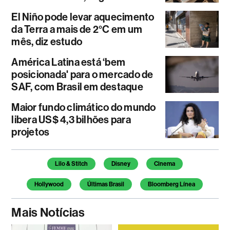
El Niño pode levar aquecimento
da Terra a mais de 2°C em um
mês, diz estudo
América Latina está ‘bem
posicionada' para o mercado de
SAF, com Brasil em destaque
Maior fundo climático do mundo
libera US$ 4,3 bilhões para
projetos
Temas deste artigo
Lilo & Stitch
Disney
Cinema
Hollywood
Últimas Brasil
Bloomberg Línea
Mais Notícias