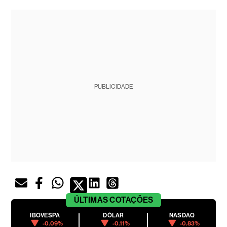
PUBLICIDADE
ÚLTIMAS
COTAÇÕES
IBOVESPA
DÓLAR
NASDAQ
-0.09%
-0.11%
-0.83%