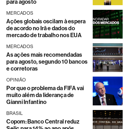
para agosto
MERCADOS
Ações globais oscilam à espera
de acordo no Irã e dados do
mercado de trabalho nos EUA
MERCADOS
As ações mais recomendadas
para agosto, segundo 10 bancos
e corretoras
OPINIÃO
Por que o problema da FIFA vai
muito além da liderança de
Gianni Infantino
BRASIL
Copom: Banco Central reduz
Selic para 14% ao ano após