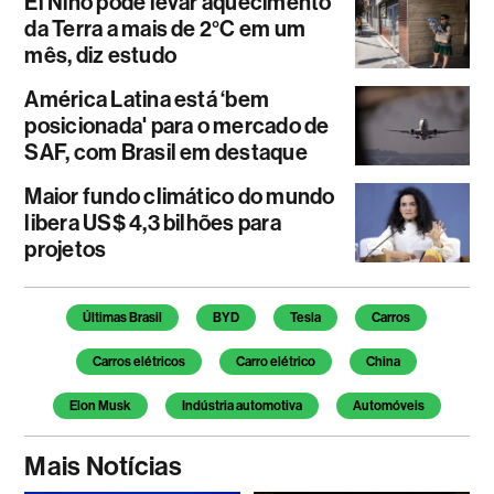
El Niño pode levar aquecimento
da Terra a mais de 2°C em um
mês, diz estudo
América Latina está ‘bem
posicionada' para o mercado de
SAF, com Brasil em destaque
Maior fundo climático do mundo
libera US$ 4,3 bilhões para
projetos
Temas deste artigo
Últimas Brasil
BYD
Tesla
Carros
Carros elétricos
Carro elétrico
China
Elon Musk
Indústria automotiva
Automóveis
Mais Notícias