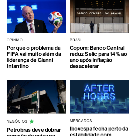
OPINIÃO
BRASIL
Por que o problema da
Copom: Banco Central
FIFA vai muito além da
reduz Selic para 14% ao
liderança de Gianni
ano após inflação
Infantino
desacelerar
MERCADOS
NEGÓCIOS
Ibovespa fecha perto da
Petrobras deve dobrar
estabilidade com
geração de caixa no