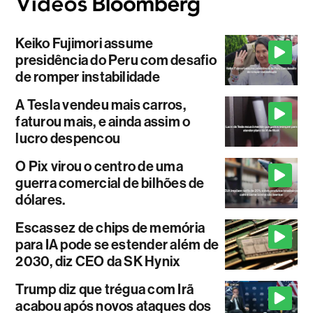
Keiko Fujimori assume
presidência do Peru com desafio
de romper instabilidade
A Tesla vendeu mais carros,
faturou mais, e ainda assim o
lucro despencou
O Pix virou o centro de uma
guerra comercial de bilhões de
dólares.
Escassez de chips de memória
para IA pode se estender além de
2030, diz CEO da SK Hynix
Trump diz que trégua com Irã
acabou após novos ataques dos