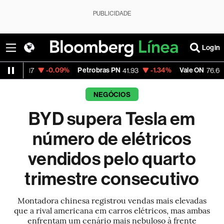
PUBLICIDADE
Login
-0.09%
Petrobras PN
-1.34%
Vale ON
+0.46
7
41.93
76.66
NEGÓCIOS
BYD supera Tesla em
número de elétricos
vendidos pelo quarto
trimestre consecutivo
Montadora chinesa registrou vendas mais elevadas
que a rival americana em carros elétricos, mas ambas
enfrentam um cenário mais nebuloso à frente