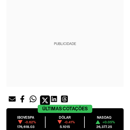
PUBLICIDADE
ÚLTIMAS
COTAÇÕES
IBOVESPA
DÓLAR
NASDAQ
-0.62%
-0.41%
+0.05%
176,618.03
5.1015
26,377.25