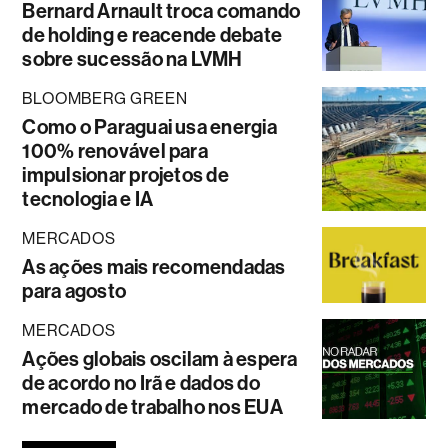
Bernard Arnault troca comando
de holding e reacende debate
sobre sucessão na LVMH
BLOOMBERG GREEN
Como o Paraguai usa energia
100% renovável para
impulsionar projetos de
tecnologia e IA
MERCADOS
As ações mais recomendadas
para agosto
MERCADOS
Ações globais oscilam à espera
de acordo no Irã e dados do
mercado de trabalho nos EUA