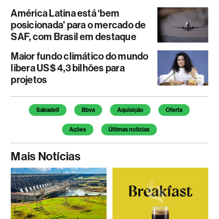
América Latina está ‘bem
posicionada' para o mercado de
SAF, com Brasil em destaque
Maior fundo climático do mundo
libera US$ 4,3 bilhões para
projetos
Temas deste artigo
Sabadell
Bbva
Aquisição
Oferta
Ações
Últimas noticias
Mais Notícias