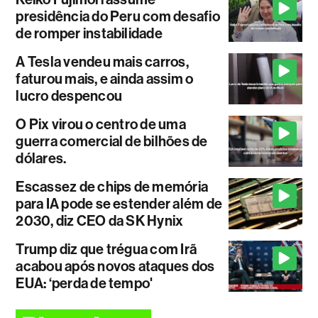
presidência do Peru com desafio
de romper instabilidade
A Tesla vendeu mais carros,
faturou mais, e ainda assim o
lucro despencou
O Pix virou o centro de uma
guerra comercial de bilhões de
dólares.
Escassez de chips de memória
para IA pode se estender além de
2030, diz CEO da SK Hynix
Trump diz que trégua com Irã
acabou após novos ataques dos
EUA: ‘perda de tempo'