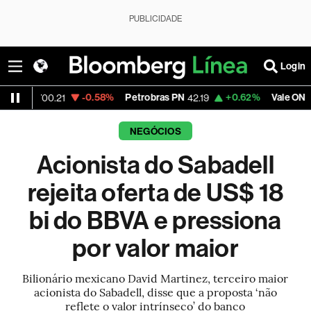
PUBLICIDADE
Login
-0.58%
Petrobras PN
+0.62%
Vale ON
-
00.21
42.19
76.02
NEGÓCIOS
Acionista do Sabadell
rejeita oferta de US$ 18
bi do BBVA e pressiona
por valor maior
Bilionário mexicano David Martinez, terceiro maior
acionista do Sabadell, disse que a proposta ‘não
reflete o valor intrínseco’ do banco