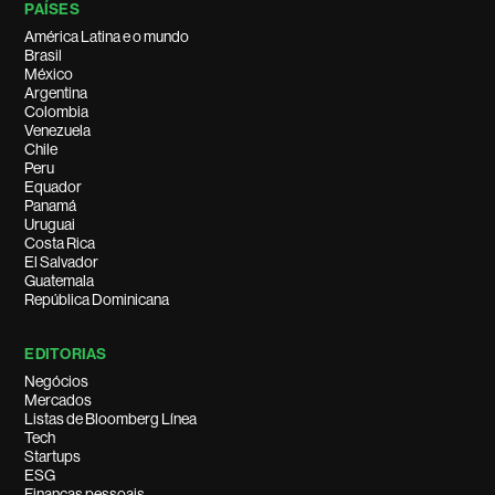
PAÍSES
América Latina e o mundo
Brasil
México
Argentina
Colombia
Venezuela
Chile
Peru
Equador
Panamá
Uruguai
Costa Rica
El Salvador
Guatemala
República Dominicana
EDITORIAS
Negócios
Mercados
Listas de Bloomberg Línea
Tech
Startups
ESG
Finanças pessoais