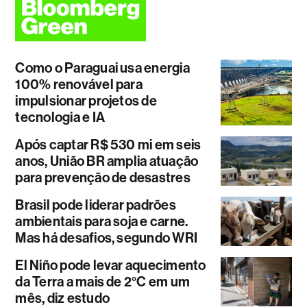
Como o Paraguai usa energia
100% renovável para
impulsionar projetos de
tecnologia e IA
Após captar R$ 530 mi em seis
anos, União BR amplia atuação
para prevenção de desastres
Brasil pode liderar padrões
ambientais para soja e carne.
Mas há desafios, segundo WRI
El Niño pode levar aquecimento
da Terra a mais de 2°C em um
mês, diz estudo