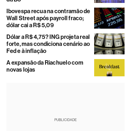
Ibovespa recua na contramão de
Wall Street após payroll fraco;
dólar cai a R$ 5,09
Dólar a R$ 4,75? ING projeta real
forte, mas condiciona cenário ao
Fed e à inflação
A expansão da Riachuelo com
novas lojas
PUBLICIDADE