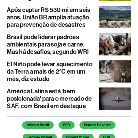
Após captar R$ 530 mi em seis
anos, União BR amplia atuação
para prevenção de desastres
Brasil pode liderar padrões
ambientais para soja e carne.
Mas há desafios, segundo WRI
El Niño pode levar aquecimento
da Terra a mais de 2°C em um
mês, diz estudo
América Latina está ‘bem
posicionada' para o mercado de
SAF, com Brasil em destaque
Temas deste artigo
Últimas Brasil
FED
Federal Reserve
Jerome Powell
Donald Trump
EUA