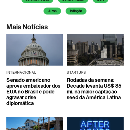
Juros
Inflação
Mais Notícias
INTERNACIONAL
STARTUPS
Senado americano
Rodadas da semana:
aprova embaixador dos
Decade levanta US$ 85
EUA no Brasil e pode
mi, na maior captação
agravar crise
seed da América Latina
diplomática