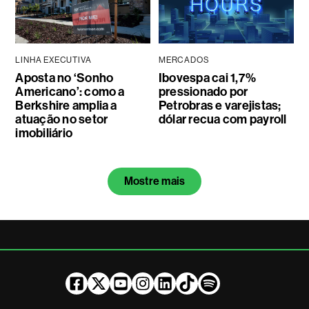
LINHA EXECUTIVA
MERCADOS
Aposta no ‘Sonho
Ibovespa cai 1,7%
Americano’: como a
pressionado por
Berkshire amplia a
Petrobras e varejistas;
atuação no setor
dólar recua com payroll
imobiliário
Mostre mais