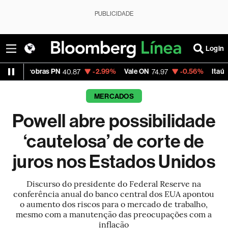
PUBLICIDADE
Login
s PN
-2.99%
Vale ON
-0.56%
Itaú PN
-
40.87
74.97
40.75
MERCADOS
Powell abre possibilidade
‘cautelosa’ de corte de
juros nos Estados Unidos
Discurso do presidente do Federal Reserve na
conferência anual do banco central dos EUA apontou
o aumento dos riscos para o mercado de trabalho,
mesmo com a manutenção das preocupações com a
inflação