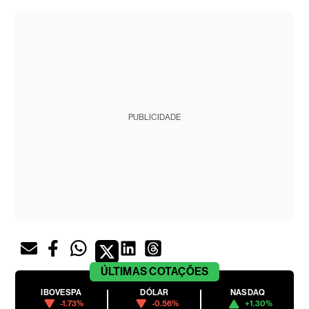
PUBLICIDADE
ÚLTIMAS
COTAÇÕES
IBOVESPA
DÓLAR
NASDAQ
-1.73%
-0.56%
+1.30%