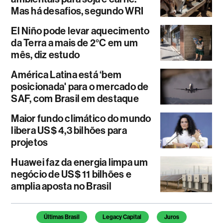
Mas há desafios, segundo WRI
El Niño pode levar aquecimento
da Terra a mais de 2°C em um
mês, diz estudo
América Latina está ‘bem
posicionada' para o mercado de
SAF, com Brasil em destaque
Maior fundo climático do mundo
libera US$ 4,3 bilhões para
projetos
Huawei faz da energia limpa um
negócio de US$ 11 bilhões e
amplia aposta no Brasil
Temas deste artigo
Últimas Brasil
Legacy Capital
Juros