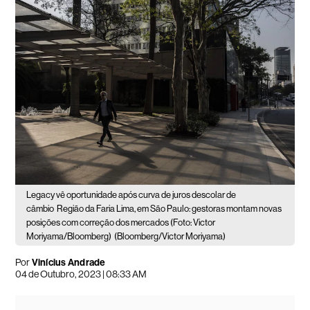
Legacy vê oportunidade após curva de juros descolar de
câmbio
Região da Faria Lima, em São Paulo: gestoras montam novas
posições com correção dos mercados (Foto: Victor
Moriyama/Bloomberg)
(Bloomberg/Victor Moriyama)
Por
Vinícius Andrade
04 de Outubro, 2023 | 08:33 AM