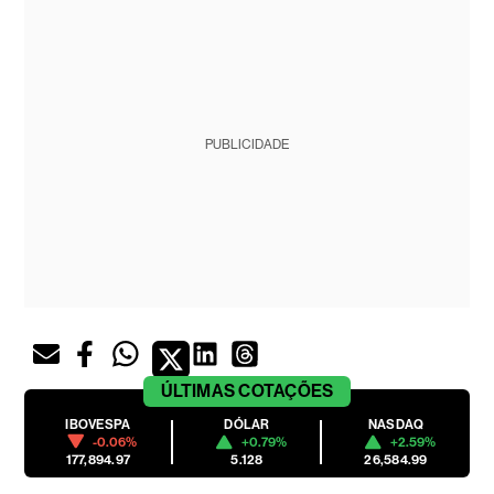
PUBLICIDADE
ÚLTIMAS
COTAÇÕES
IBOVESPA
DÓLAR
NASDAQ
-0.06%
+0.79%
+2.59%
177,894.97
5.128
26,584.99