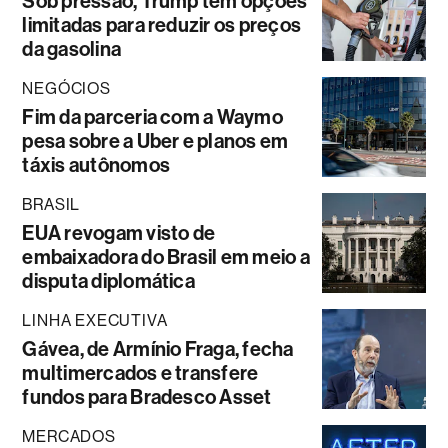
Sob pressão, Trump tem opções
limitadas para reduzir os preços
da gasolina
NEGÓCIOS
Fim da parceria com a Waymo
pesa sobre a Uber e planos em
táxis autônomos
BRASIL
EUA revogam visto de
embaixadora do Brasil em meio a
disputa diplomática
LINHA EXECUTIVA
Gávea, de Armínio Fraga, fecha
multimercados e transfere
fundos para Bradesco Asset
MERCADOS