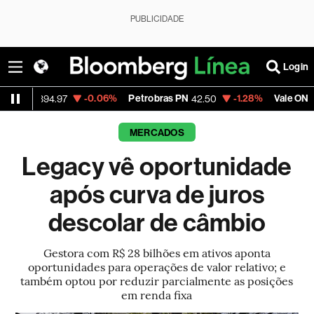
PUBLICIDADE
Login
-0.06%
Petrobras PN
-1.28%
Vale ON
+
894.97
42.50
76.31
MERCADOS
Legacy vê oportunidade
após curva de juros
descolar de câmbio
Gestora com R$ 28 bilhões em ativos aponta
oportunidades para operações de valor relativo; e
também optou por reduzir parcialmente as posições
em renda fixa