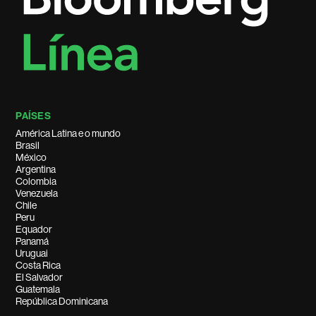
PAÍSES
América Latina e o mundo
Brasil
México
Argentina
Colombia
Venezuela
Chile
Peru
Equador
Panamá
Uruguai
Costa Rica
El Salvador
Guatemala
República Dominicana