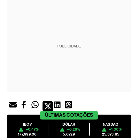
PUBLICIDADE
ÚLTIMAS
COTAÇÕES
IBOV
DÓLAR
NASDAQ
+0.47%
+0.28%
+1.00%
177,999.00
5.0729
25,373.85