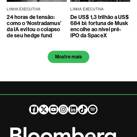
LINHA EXECUTIVA
LINHA EXECUTIVA
24 horas de tensão:
De US$ 1,3 trilhão a US$
como o ‘Nostradamus’
684 bi: fortuna de Musk
da IA evitou o colapso
encolhe ao nível pré-
de seu hedge fund
IPO da SpaceX
Mostre mais