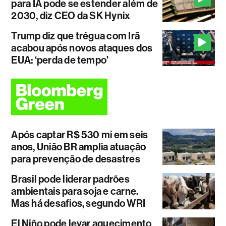
para IA pode se estender além de
2030, diz CEO da SK Hynix
Trump diz que trégua com Irã
acabou após novos ataques dos
EUA: ‘perda de tempo'
Após captar R$ 530 mi em seis
anos, União BR amplia atuação
para prevenção de desastres
Brasil pode liderar padrões
ambientais para soja e carne.
Mas há desafios, segundo WRI
El Niño pode levar aquecimento