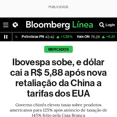
PUBLICIDADE
Login
Petrobras PN
+1.35%
Vale ON
+0.25%
Itaú PN
43.42
76.28
4
MERCADOS
Ibovespa sobe, e dólar
cai a R$ 5,88 após nova
retaliação da China a
tarifas dos EUA
Governo chinês elevou taxas sobre produtos
americanos para 125% após anúncio de taxação de
145% feito pela Casa Branca