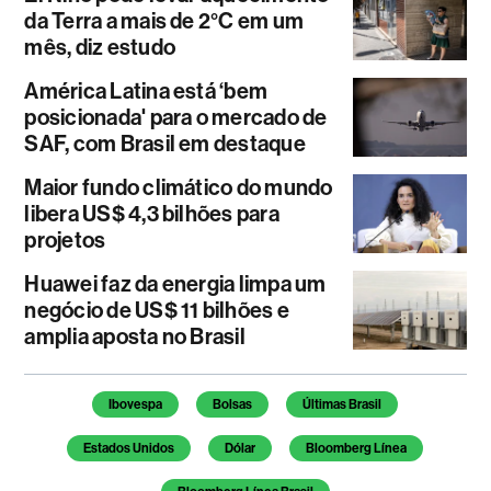
da Terra a mais de 2°C em um
mês, diz estudo
América Latina está ‘bem
posicionada' para o mercado de
SAF, com Brasil em destaque
Maior fundo climático do mundo
libera US$ 4,3 bilhões para
projetos
Huawei faz da energia limpa um
negócio de US$ 11 bilhões e
amplia aposta no Brasil
Temas deste artigo
Ibovespa
Bolsas
Últimas Brasil
Estados Unidos
Dólar
Bloomberg Línea